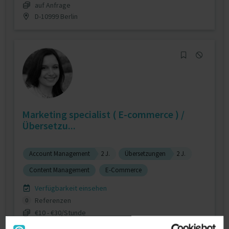
auf Anfrage
D-10999 Berlin
Marketing specialist ( E-commerce ) /
Übersetzu...
Account Management
2 J.
Übersetzungen
2 J.
Content Management
E-Commerce
Verfügbarkeit einsehen
Referenzen
0
€10 - €30/Stunde
D-44805 Bochum