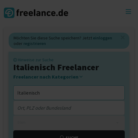
Toggl
menu
Möchten Sie diese Suche speichern? Jetzt
einloggen
oder
registrieren
Hinweise zur Suche
Italienisch Freelancer
Freelancer nach Kategorien
0 km
SUCHE