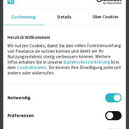
Zustimmung
Details
Über Cookies
Herzlich Willkommen!
Wir nutzen Cookies, damit Sie den vollen Funktionsumfang
von freelance.de nutzen können und damit wir Ihr
Übersetzerin Italienisch
Nutzungserlebnis stetig verbessern können. Weitere
Infos erhalten Sie in unserer
Datenschutzerklärung
bzw.
dem
Cookiehinweis
. Sie können Ihre Einwilligung jederzeit
Sprache (allg.)
Übersetzungen
ändern oder widerrufen.
Verfügbarkeit einsehen
Referenzen
0
Einwilligungsauswahl
auf Anfrage
Notwendig
D-35041 Marburg
Präferenzen