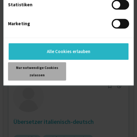
Statistiken
Marketing
Uerbersetzerin Italienisch
Verfügbarkeit einsehen
Referenzen
0
Alle Cookies erlauben
auf Anfrage
47483 Misano Adriatico
Nur notwendige Cookies
zulassen
Übersetzer italienisch-deutsch