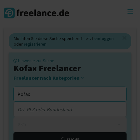
Toggl
menu
Möchten Sie diese Suche speichern? Jetzt
einloggen
oder
registrieren
Hinweise zur Suche
Kofax Freelancer
Freelancer nach Kategorien
0 km
SUCHE