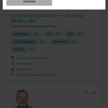
zulassen
Software Entwickler C++, C#, Java,
VB.Net, VBA
zuletzt online vor wenigen Tagen
Visual Basic
26 J.
C#
20 J.
Jira
20 J.
Oracle Database
16 J.
Subversion
16 J.
Java SE
15 J.
Verfügbarkeit einsehen
Referenzen
0
€80/Stunde
A-5134 Schwand im Innkreis