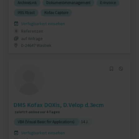
ArchiveLink
Dokumentenmanagement
E-Invoice
IRIS Xtract
Kofax Capture
Verfügbarkeit einsehen
Referenzen
0
auf Anfrage
D-24647 Wasbek
DMS Kofax DOXis, D.Velop d.3ecm
zuletzt online vor 4 Tagen
VBA (Visual Basic for Applications)
14 J.
Verfügbarkeit einsehen