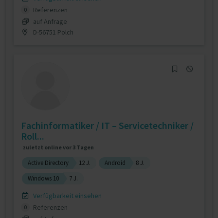
Referenzen
0
auf Anfrage
D-56751 Polch
Fachinformatiker / IT – Servicetechniker /
Roll...
zuletzt online vor 3 Tagen
Active Directory
12 J.
Android
8 J.
Windows 10
7 J.
Verfügbarkeit einsehen
Referenzen
0