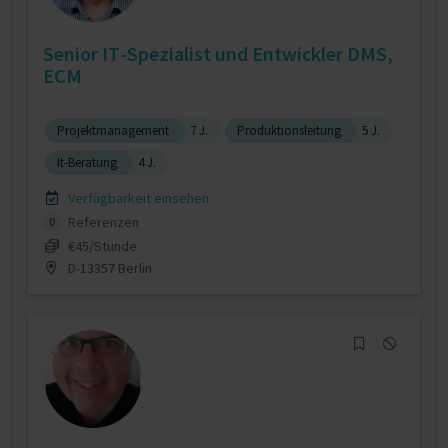
Senior IT-Spezialist und Entwickler DMS,
ECM
Projektmanagement
7 J.
Produktionsleitung
5 J.
It-Beratung
4 J.
Verfügbarkeit einsehen
Referenzen
0
€45/Stunde
D-13357 Berlin