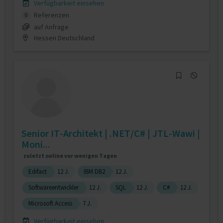
Verfügbarkeit einsehen
Referenzen
0
auf Anfrage
Hessen Deutschland
Senior IT-Architekt | .NET/C# | JTL-Wawi |
Moni...
zuletzt online vor wenigen Tagen
Edifact
12 J.
IBM DB2
12 J.
Softwareentwickler
12 J.
SQL
12 J.
C#
12 J.
Microsoft Access
7 J.
Verfügbarkeit einsehen