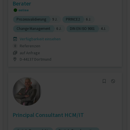
Berater
online
Prozessvalidierung
9 J.
PRINCE2
6 J.
Change Management
6 J.
DIN EN ISO 9001
4 J.
Verfügbarkeit einsehen
Referenzen
0
auf Anfrage
D-44137 Dortmund
Principal Consultant HCM/IT