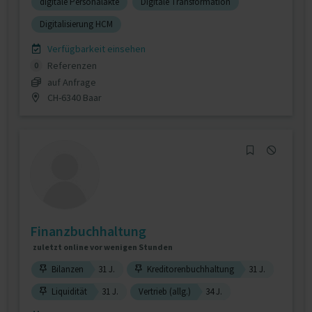
digitale Personalakte
Digitale Transformation
Digitalisierung HCM
Verfügbarkeit einsehen
Referenzen
0
auf Anfrage
CH-6340 Baar
Finanzbuchhaltung
zuletzt online vor wenigen Stunden
Bilanzen
31 J.
Kreditorenbuchhaltung
31 J.
Liquidität
31 J.
Vertrieb (allg.)
34 J.