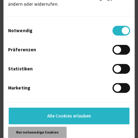
ändern oder widerrufen.
Einwilligungsauswahl
Notwendig
IT-Consulting
Präferenzen
IT Service Management (ITSM)
1 J.
Projektmanagement (IT)
1 J.
Statistiken
Verfügbarkeit einsehen
Referenzen
0
Marketing
auf Anfrage
D-50127 Bergheim, Erft
Alle Cookies erlauben
Nur notwendige Cookies