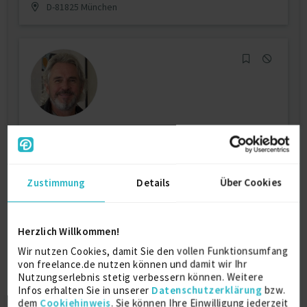
D-81825 München
Senior Fullstack Softwareentwickler
.Net/C#
zuletzt online vor wenigen Stunden
Zustimmung
Details
Über Cookies
.Net
12 J.
SQL
11 J.
Verfügbarkeit einsehen
Herzlich Willkommen!
Referenzen
0
auf Anfrage
Wir nutzen Cookies, damit Sie den vollen Funktionsumfang
D-97078 Würzburg
von freelance.de nutzen können und damit wir Ihr
Nutzungserlebnis stetig verbessern können. Weitere
Infos erhalten Sie in unserer
Datenschutzerklärung
bzw.
dem
Cookiehinweis
. Sie können Ihre Einwilligung jederzeit