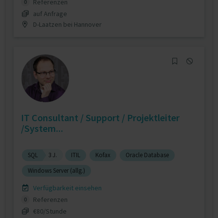
Referenzen
0
auf Anfrage
D-Laatzen bei Hannover
IT Consultant / Support / Projektleiter
/System...
SQL
3 J.
ITIL
Kofax
Oracle Database
Windows Server (allg.)
Verfügbarkeit einsehen
Referenzen
0
€80/Stunde