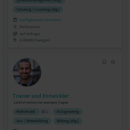
Qualitätsmanagement (allg.)
Schulung / Coaching (allg.)
Verfügbarkeit einsehen
Referenzen
0
auf Anfrage
D-88696 Owingen
Trainer und Entwickler
zuletzt online vor wenigen Tagen
Mathematik
10 J.
AI Engineering
Aus- / Weiterbildung
Bildung (allg.)