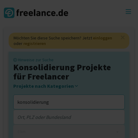
Toggl
menu
Möchten Sie diese Suche speichern? Jetzt
einloggen
oder
registrieren
Hinweise zur Suche
Konsolidierung Projekte
für Freelancer
Projekte nach Kategorien
0 km