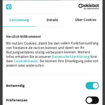
Financial Crime Compliance /...
Firmenname:
für EXPERT-Mitglieder sichtbar
Zustimmung
Details
Über Cookies
Als EXPERT Projekt INSIGHTS abrufen.
Mehr erfahren »
Ab September 2026
CH-Zürich
Herzlich Willkommen!
25.07.2026 09:20
Wir nutzen Cookies, damit Sie den vollen Funktionsumfang
von freelance.de nutzen können und damit wir Ihr
Nutzungserlebnis stetig verbessern können. Weitere
Infos erhalten Sie in unserer
Datenschutzerklärung
bzw.
dem
Cookiehinweis
. Sie können Ihre Einwilligung jederzeit
ändern oder widerrufen.
Einwilligungsauswahl
Terminplaner MS Project (Anlagenbau)
Notwendig
(m/w/d)
Firmenname:
für EXPERT-Mitglieder sichtbar
Präferenzen