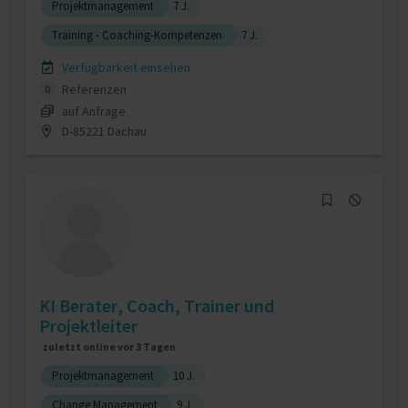
Projektmanagement
7 J.
Training - Coaching-Kompetenzen
7 J.
Verfügbarkeit einsehen
Referenzen
0
auf Anfrage
D-85221 Dachau
KI Berater, Coach, Trainer und
Projektleiter
zuletzt online vor 3 Tagen
Projektmanagement
10 J.
Change Management
9 J.