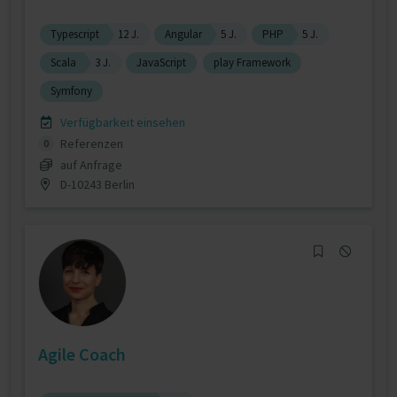
Typescript
12 J.
Angular
5 J.
PHP
5 J.
Scala
3 J.
JavaScript
play Framework
Symfony
Verfügbarkeit einsehen
Referenzen
0
auf Anfrage
D-10243 Berlin
Agile Coach