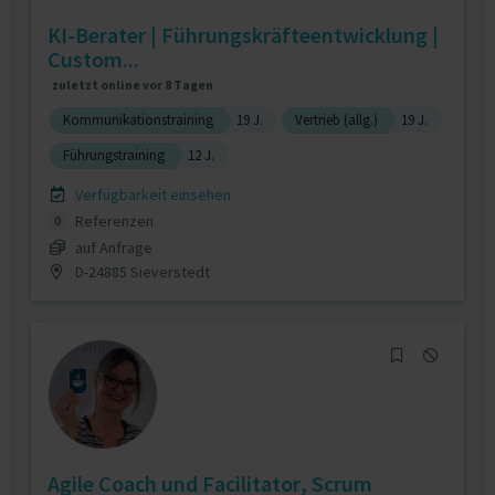
KI-Berater | Führungskräfteentwicklung |
Custom...
zuletzt online vor 8 Tagen
Kommunikationstraining
19 J.
Vertrieb (allg.)
19 J.
Führungstraining
12 J.
Verfügbarkeit einsehen
Referenzen
0
auf Anfrage
D-24885 Sieverstedt
Agile Coach und Facilitator, Scrum