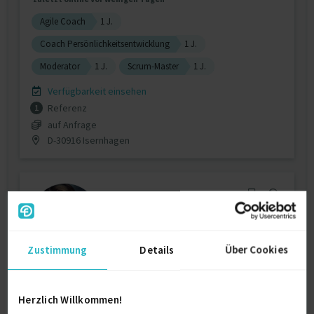
Agile Coach
1 J.
Coach Persönlichkeitsentwicklung
1 J.
Moderator
1 J.
Scrum-Master
1 J.
Verfügbarkeit einsehen
Referenz
1
auf Anfrage
D-30916 Isernhagen
Zustimmung
Details
Über Cookies
Senior Agile / OKR / Leadership Coach
Herzlich Willkommen!
Agile Methodologie
It-Beratung
Kanban