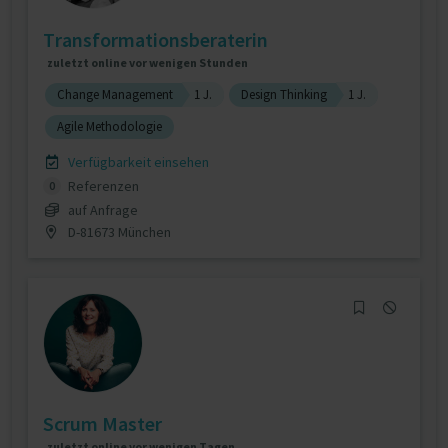
Transformationsberaterin
zuletzt online vor wenigen Stunden
Change Management
1 J.
Design Thinking
1 J.
Agile Methodologie
Verfügbarkeit einsehen
Referenzen
0
auf Anfrage
D-81673 München
Scrum Master
zuletzt online vor wenigen Tagen