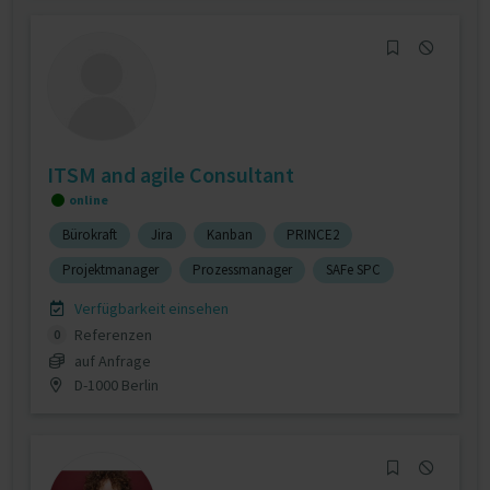
ITSM and agile Consultant
online
Bürokraft
Jira
Kanban
PRINCE2
Projektmanager
Prozessmanager
SAFe SPC
Verfügbarkeit einsehen
Referenzen
0
auf Anfrage
D-1000 Berlin