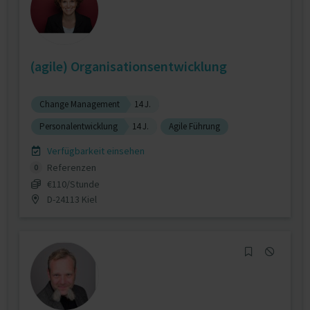
(agile) Organisationsentwicklung
Change Management
14 J.
Personalentwicklung
14 J.
Agile Führung
Verfügbarkeit einsehen
Referenzen
0
€110/Stunde
D-24113 Kiel