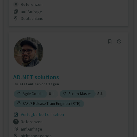
Referenzen
0
auf Anfrage
Deutschland
AD.NET solutions
zuletzt online vor 1 Tagen
Agile Coach
8 J.
Scrum-Master
8 J.
SAFe® Release Train Engineer (RTE)
Verfügbarkeit einsehen
Referenzen
7
auf Anfrage
nicht angegeben