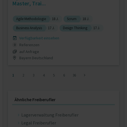
Master, Trai...
Agile Methodologie
18 J.
Scrum
18 J.
Business Analysis
17 J.
Design Thinking
17 J.
Verfügbarkeit einsehen
Referenzen
0
auf Anfrage
Bayern Deutschland
1
2
3
4
5
6
36
Ähnliche Freiberufler
Lagerverwaltung Freiberufler
Legal Freiberufler