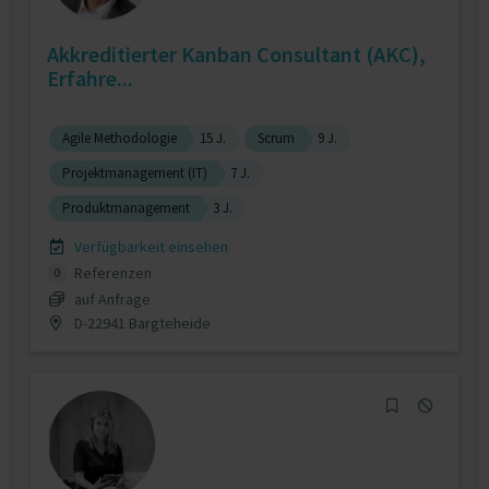
Akkreditierter Kanban Consultant (AKC),
Erfahre...
Agile Methodologie
15 J.
Scrum
9 J.
Projektmanagement (IT)
7 J.
Produktmanagement
3 J.
Verfügbarkeit einsehen
Referenzen
0
auf Anfrage
D-22941 Bargteheide