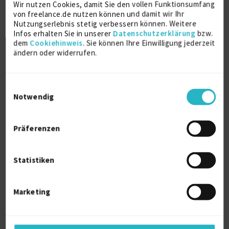
Wir nutzen Cookies, damit Sie den vollen Funktionsumfang
von freelance.de nutzen können und damit wir Ihr
Lego Serious Play
Nutzungserlebnis stetig verbessern können. Weitere
Infos erhalten Sie in unserer
Datenschutzerklärung
bzw.
Verfügbarkeit einsehen
dem
Cookiehinweis
. Sie können Ihre Einwilligung jederzeit
Referenzen
0
ändern oder widerrufen.
auf Anfrage
Deutschland
Einwilligungsauswahl
Notwendig
Präferenzen
Statistiken
Coach, Facilitator, Trainerin & kreative
Person...
Marketing
Personalentwicklung
13 J.
Recruitment Beratung
3 J.
Eigenmotivation
1 J.