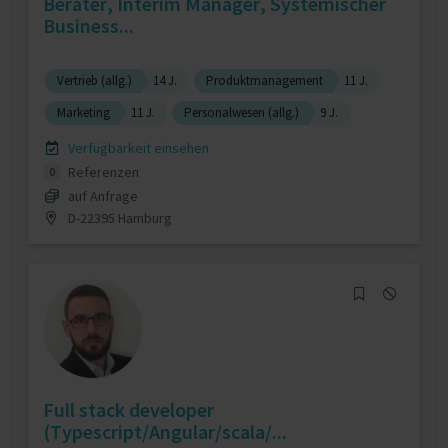
Berater, Interim Manager, Systemischer
Business...
Vertrieb (allg.)
14 J.
Produktmanagement
11 J.
Marketing
11 J.
Personalwesen (allg.)
9 J.
Verfügbarkeit einsehen
Referenzen
0
auf Anfrage
D-22395 Hamburg
Full stack developer
(Typescript/Angular/scala/...