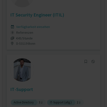
IT Security Engineer (ITIL)
Verfügbarkeit einsehen
Referenzen
0
€45/Stunde
D-53119 Bonn
IT-Support
Active Directory
3 J.
IT-Support (allg.)
2 J.