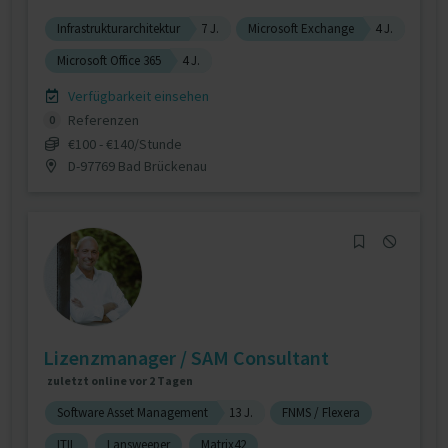
Infrastrukturarchitektur
7 J.
Microsoft Exchange
4 J.
Microsoft Office 365
4 J.
Verfügbarkeit einsehen
Referenzen
0
€100 - €140/Stunde
D-97769 Bad Brückenau
Lizenzmanager / SAM Consultant
zuletzt online vor 2 Tagen
Software Asset Management
13 J.
FNMS / Flexera
ITIL
Lansweeper
Matrix42