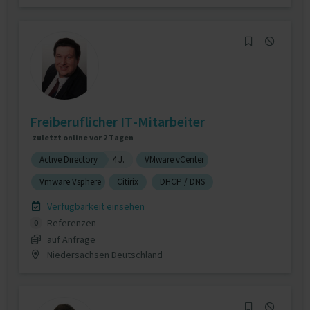
Freiberuflicher IT-Mitarbeiter
zuletzt online vor 2 Tagen
Active Directory
4 J.
VMware vCenter
Vmware Vsphere
Citirix
DHCP / DNS
Verfügbarkeit einsehen
Referenzen
0
auf Anfrage
Niedersachsen Deutschland