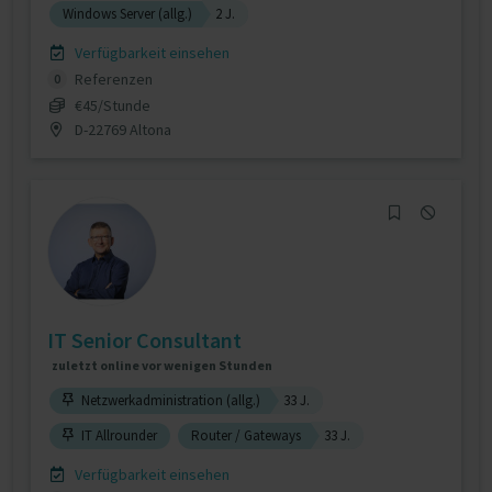
Windows Server (allg.)
2 J.
Verfügbarkeit einsehen
Referenzen
0
€45/Stunde
D-22769 Altona
IT Senior Consultant
zuletzt online vor wenigen Stunden
Netzwerkadministration (allg.)
33 J.
IT Allrounder
Router / Gateways
33 J.
Verfügbarkeit einsehen