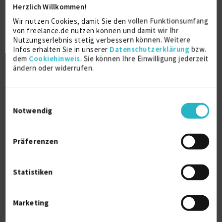
D-74343 Sachsenheim (Württemberg)
Herzlich Willkommen!
Wir nutzen Cookies, damit Sie den vollen Funktionsumfang
von freelance.de nutzen können und damit wir Ihr
Nutzungserlebnis stetig verbessern können. Weitere
Infos erhalten Sie in unserer
Datenschutzerklärung
bzw.
dem
Cookiehinweis
. Sie können Ihre Einwilligung jederzeit
ändern oder widerrufen.
IT Manager
Einwilligungsauswahl
Notwendig
Audits
Berater SharePoint
ISO / IEC 27001
Präferenzen
IT-Mitarbeiter
Verfügbarkeit einsehen
Statistiken
Referenzen
0
€90/Stunde
D-85386 Eching, Kreis Freising
Marketing