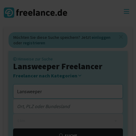
Toggl
menu
Möchten Sie diese Suche speichern? Jetzt
einloggen
oder
registrieren
Hinweise zur Suche
Lansweeper Freelancer
Freelancer nach Kategorien
0 km
SUCHE