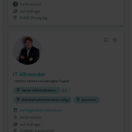
Referenzen
2
auf Anfrage
D-04129 Leipzig
IT Allrounder
zuletzt online vor wenigen Tagen
Server Administration
1 J.
Netzwerkadministration (allg.)
proxmox
Verfügbarkeit einsehen
Referenzen
0
auf Anfrage
D-06642 Kaiserpfalz