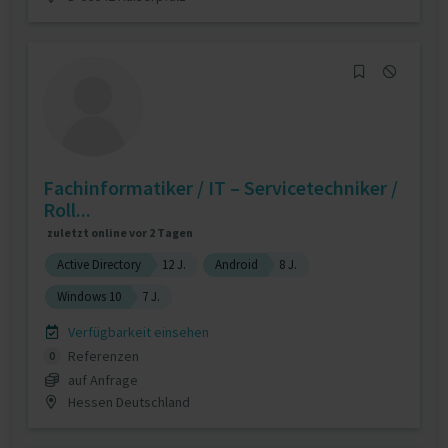
Fachinformatiker / IT – Servicetechniker /
Roll...
zuletzt online vor 2 Tagen
Active Directory
12 J.
Android
8 J.
Windows 10
7 J.
Verfügbarkeit einsehen
Referenzen
0
auf Anfrage
Hessen Deutschland