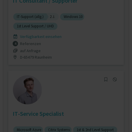
IT Consultant / Supporter
IT-Support (allg.)
2 J.
Windows 10
1st Level Support / UHD
Verfügbarkeit einsehen
Referenzen
4
auf Anfrage
D-65479 Raunheim
IT-Service Specialist
Microsoft Azure
Citrix Systems
1st & 2nd Level Support