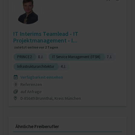
IT Interims Teamlead - IT
Projektmanagement - I...
zuletzt online vor 2 Tagen
PRINCE2
8 J.
IT Service Management (ITSM)
7 J.
Infrastrukturarchitektur
4 J.
Verfügbarkeit einsehen
Referenzen
0
auf Anfrage
D-85649 Brunnthal, Kreis München
Ähnliche Freiberufler