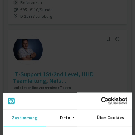
Referenzen
0
€95 - €110/Stunde
D-21337 Lüneburg
IT-Support 1St/2nd Level, UHD
Teamleitung, Netz...
zuletzt online vor wenigen Tagen
Asset-Management
2 J.
Aufbau User-Help-Desks
2 J.
Zustimmung
Details
Über Cookies
Verfügbarkeit einsehen
Referenzen
3
auf Anfrage