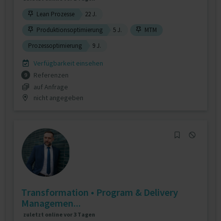
Lean Prozesse
22 J.
Produktionsoptimierung
5 J.
MTM
Prozessoptimierung
9 J.
Verfügbarkeit einsehen
Referenzen
9
auf Anfrage
nicht angegeben
Transformation • Program & Delivery
Managemen...
zuletzt online vor 3 Tagen