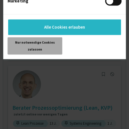
Marketing
zuletzt online vor 2 Tagen
Auditor
21 J.
Lean Prozesse
12 J.
Qualitätsmanagement (allg.)
12 J.
Alle Cookies erlauben
Verfügbarkeit einsehen
Referenzen
0
Nur notwendige Cookies
auf Anfrage
zulassen
D-91227 Leinburg
Berater Prozessoptimierung (Lean, KVP)
zuletzt online vor wenigen Tagen
Lean Prozesse
13 J.
Systems Engineering
1 J.