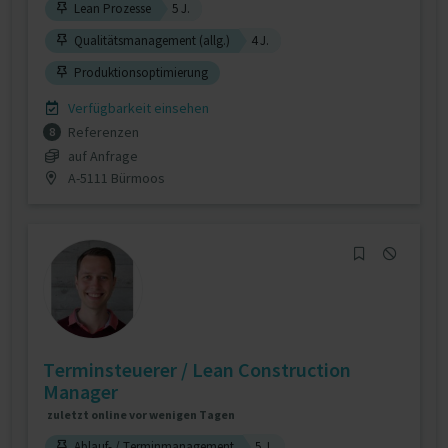
Lean Prozesse
5 J.
Qualitätsmanagement (allg.)
4 J.
Produktionsoptimierung
Verfügbarkeit einsehen
Referenzen
8
auf Anfrage
A-5111 Bürmoos
Terminsteuerer / Lean Construction
Manager
zuletzt online vor wenigen Tagen
Ablauf- / Terminmanagement
5 J.