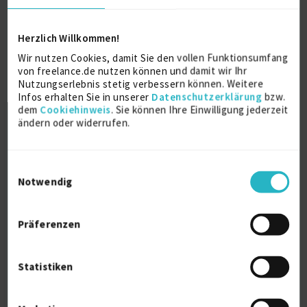
Lean und Six Sigma Experte
Herzlich Willkommen!
zuletzt online vor 1 Tagen
Wir nutzen Cookies, damit Sie den vollen Funktionsumfang
Lean Prozesse
20 J.
Six sigma
20 J.
von freelance.de nutzen können und damit wir Ihr
ILS LSA
Projektleitung / Teamleitung (IT)
21 J.
Nutzungserlebnis stetig verbessern können. Weitere
Infos erhalten Sie in unserer
Datenschutzerklärung
bzw.
Verfügbarkeit einsehen
dem
Cookiehinweis
. Sie können Ihre Einwilligung jederzeit
Referenzen
ändern oder widerrufen.
0
auf Anfrage
D-71134 Aidlingen (Württemberg)
Einwilligungsauswahl
Notwendig
Präferenzen
Statistiken
Interim Manager Qualitäts- und Lean
Management