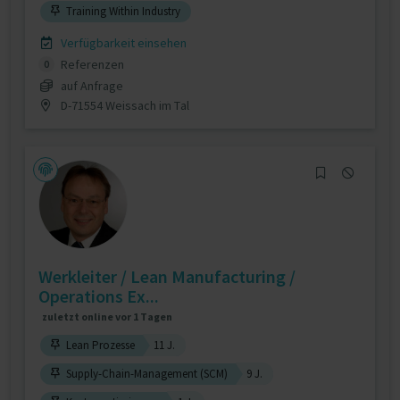
Training Within Industry
Verfügbarkeit einsehen
Referenzen
0
auf Anfrage
D-71554 Weissach im Tal
Werkleiter / Lean Manufacturing /
Operations Ex...
zuletzt online vor 1 Tagen
Lean Prozesse
11 J.
Supply-Chain-Management (SCM)
9 J.