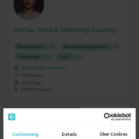
Startup, Trend & Technology Scouting
Business Model
5 J.
Innovationsmanagement
5 J.
Lean Startup
5 J.
Scout
4 J.
Verfügbarkeit einsehen
Referenzen
0
auf Anfrage
D-80637 München
Zustimmung
Details
Über Cookies