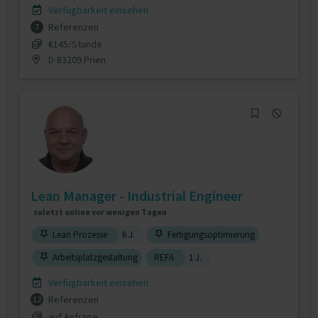
Verfügbarkeit einsehen
Referenzen
7
€145/Stunde
D-83209 Prien
Lean Manager - Industrial Engineer
zuletzt online vor wenigen Tagen
Lean Prozesse
6 J.
Fertigungsoptimierung
Arbeitsplatzgestaltung
REFA
1 J.
Verfügbarkeit einsehen
Referenzen
12
auf Anfrage