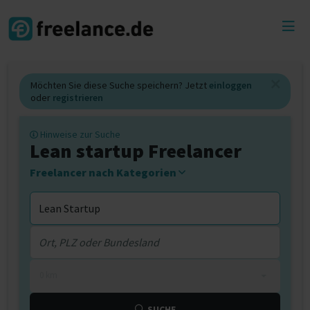
Toggl
menu
Möchten Sie diese Suche speichern? Jetzt
einloggen
oder
registrieren
Hinweise zur Suche
Lean startup Freelancer
Freelancer nach Kategorien
0 km
SUCHE