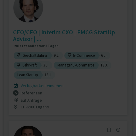
CEO/CFO | Interim CXO | FMCG StartUp
Advisor | ...
zuletzt online vor 2 Tagen
Geschäftsführer
9 J.
E-Commerce
6 J.
Lehrkraft
3 J.
Manager E-Commerce
13 J.
Lean Startup
12 J.
Verfügbarkeit einsehen
Referenzen
5
auf Anfrage
CH-6900 Lugano