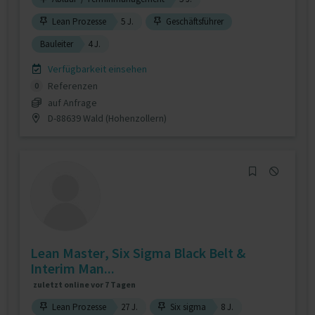
Lean Prozesse
5 J.
Geschäftsführer
Bauleiter
4 J.
Verfügbarkeit einsehen
Referenzen
0
auf Anfrage
D-88639 Wald (Hohenzollern)
Lean Master, Six Sigma Black Belt &
Interim Man...
zuletzt online vor 7 Tagen
Lean Prozesse
27 J.
Six sigma
8 J.