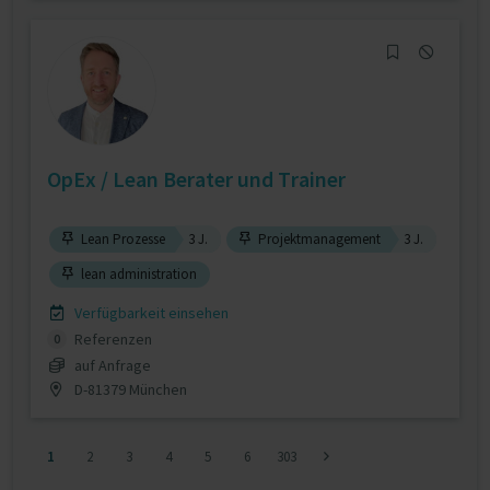
OpEx / Lean Berater und Trainer
Lean Prozesse
3 J.
Projektmanagement
3 J.
lean administration
Verfügbarkeit einsehen
Referenzen
0
auf Anfrage
D-81379 München
1
2
3
4
5
6
303