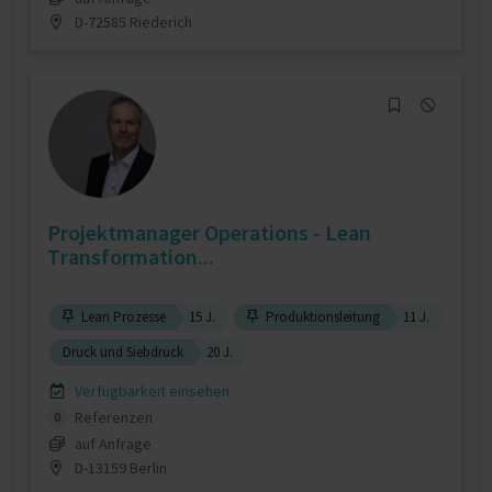
D-72585 Riederich
Projektmanager Operations - Lean
Transformation...
Lean Prozesse
15 J.
Produktionsleitung
11 J.
Druck und Siebdruck
20 J.
Verfügbarkeit einsehen
Referenzen
0
auf Anfrage
D-13159 Berlin