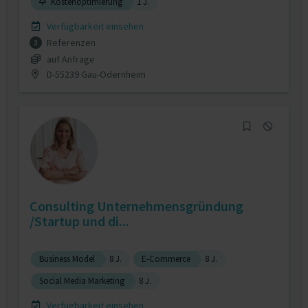
Kostenoptimierung
1 J.
Verfügbarkeit einsehen
Referenzen
3
auf Anfrage
D-55239 Gau-Odernheim
Consulting Unternehmensgründung
/Startup und di...
Business Model
8 J.
E-Commerce
8 J.
Social Media Marketing
8 J.
Verfügbarkeit einsehen