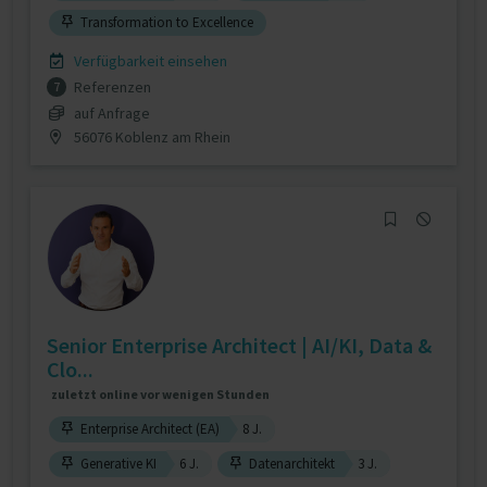
Transformation to Excellence
Verfügbarkeit einsehen
Referenzen
7
auf Anfrage
56076 Koblenz am Rhein
Senior Enterprise Architect | AI/KI, Data &
Clo...
zuletzt online vor wenigen Stunden
Enterprise Architect (EA)
8 J.
Generative KI
6 J.
Datenarchitekt
3 J.