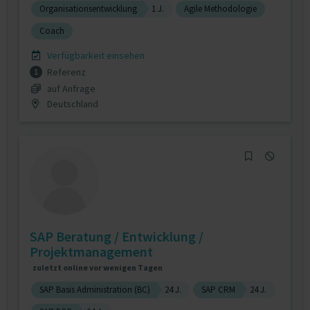
Organisationsentwicklung
1 J.
Agile Methodologie
Coach
Verfügbarkeit einsehen
Referenz
1
auf Anfrage
Deutschland
SAP Beratung / Entwicklung /
Projektmanagement
zuletzt online vor wenigen Tagen
SAP Basis Administration (BC)
24 J.
SAP CRM
24 J.