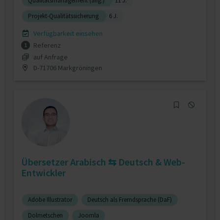
Qualitätsmanagement (allg.)
11 J.
Projekt-Qualitätssicherung
6 J.
Verfügbarkeit einsehen
Referenz
1
auf Anfrage
D-71706 Markgröningen
Übersetzer Arabisch ⇆ Deutsch & Web-
Entwickler
Adobe Illustrator
Deutsch als Fremdsprache (DaF)
Dolmetschen
Joomla