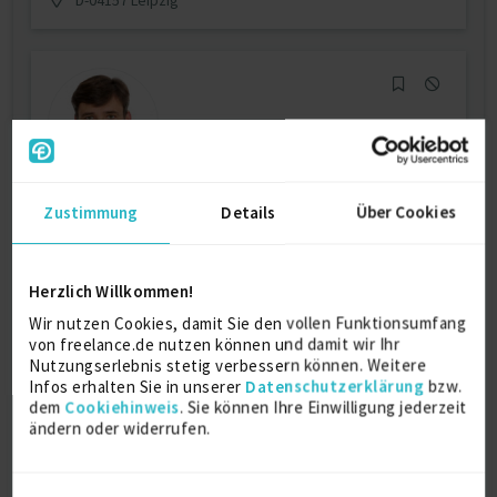
Konstruktion / Projektbetreuung
Zustimmung
Details
Über Cookies
Schweißvorricht...
Herzlich Willkommen!
CATIA
Siemens-NX
SolidWorks
Wir nutzen Cookies, damit Sie den vollen Funktionsumfang
Verfügbarkeit einsehen
von freelance.de nutzen können und damit wir Ihr
Referenzen
Nutzungserlebnis stetig verbessern können. Weitere
0
Infos erhalten Sie in unserer
Datenschutzerklärung
bzw.
auf Anfrage
dem
Cookiehinweis
. Sie können Ihre Einwilligung jederzeit
D-21465 Wentorf bei Hamburg
ändern oder widerrufen.