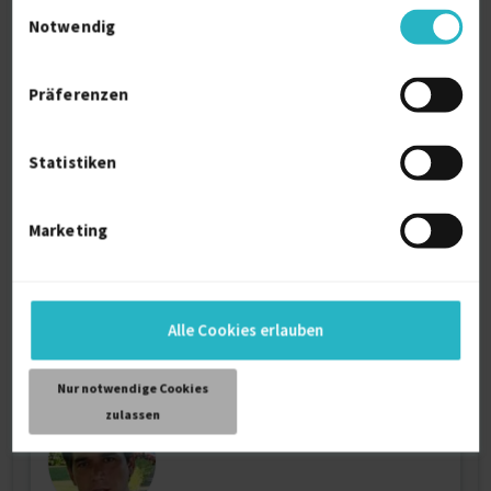
Einwilligungsauswahl
Notwendig
Präferenzen
Förderschullehrerin, Autorin
Statistiken
Dozent Erwachsenenbildung
3 J.
Community Liaison
Fachartikel
Geograph
Marketing
Verfügbarkeit einsehen
Referenzen
0
auf Anfrage
Alle Cookies erlauben
D-63225 Langen (Hessen)
Nur notwendige Cookies
zulassen