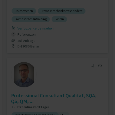
Dolmetschen
Fremdsprachenkorrespondent
Fremdsprachentraining
Lehren
Verfügbarkeit einsehen
Referenzen
0
auf Anfrage
D-13086 Berlin
Professional Consultant Qualität, SQA,
QS, QM, ...
zuletzt online vor 3 Tagen