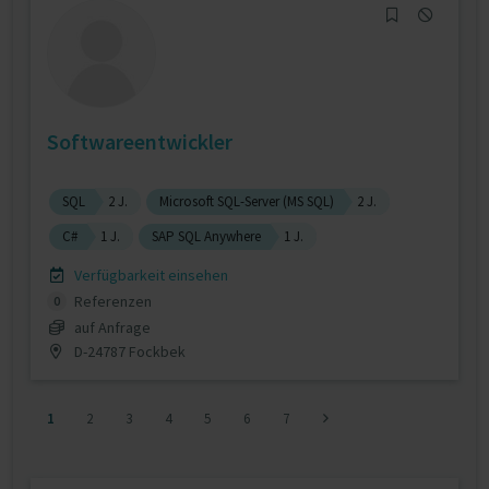
Softwareentwickler
SQL
2 J.
Microsoft SQL-Server (MS SQL)
2 J.
C#
1 J.
SAP SQL Anywhere
1 J.
Verfügbarkeit einsehen
Referenzen
0
auf Anfrage
D-24787 Fockbek
1
2
3
4
5
6
7