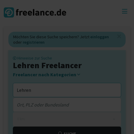
Toggl
menu
Möchten Sie diese Suche speichern? Jetzt
einloggen
oder
registrieren
Hinweise zur Suche
Lehren Freelancer
Freelancer nach Kategorien
0 km
SUCHE