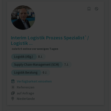
Interim Logistik Prozess Spezialist`/
Logistik ...
zuletzt online vor wenigen Tagen
Logistik (Allg.)
8 J.
Supply-Chain-Management (SCM)
7 J.
Logistik Beratung
6 J.
Verfügbarkeit einsehen
Referenzen
0
auf Anfrage
Niederlande