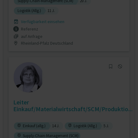
Supply-Chain-Management (SCM)
20 J.
Logistik (Allg.)
11 J.
Verfügbarkeit einsehen
Referenz
1
auf Anfrage
Rheinland-Pfalz Deutschland
Leiter
Einkauf/Materialwirtschaft/SCM/Produktio...
Einkauf (allg.)
14 J.
Logistik (Allg.)
5 J.
Supply-Chain-Management (SCM)