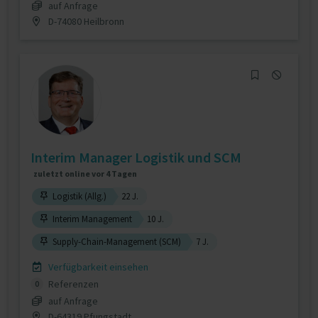
auf Anfrage
D-74080 Heilbronn
Interim Manager Logistik und SCM
zuletzt online vor 4 Tagen
Logistik (Allg.)
22 J.
Interim Management
10 J.
Supply-Chain-Management (SCM)
7 J.
Verfügbarkeit einsehen
Referenzen
0
auf Anfrage
D-64319 Pfungstadt