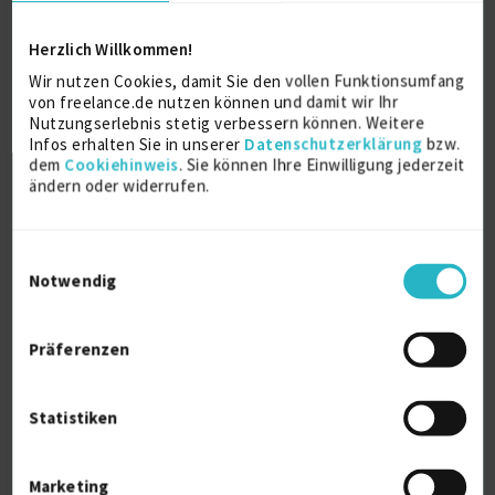
Logistik, Sup...
Herzlich Willkommen!
Wir nutzen Cookies, damit Sie den vollen Funktionsumfang
Supply-Chain-Management (SCM)
33 J.
von freelance.de nutzen können und damit wir Ihr
Prozessoptimierung
30 J.
Nutzungserlebnis stetig verbessern können. Weitere
Infos erhalten Sie in unserer
Datenschutzerklärung
bzw.
Verfügbarkeit einsehen
dem
Cookiehinweis
. Sie können Ihre Einwilligung jederzeit
ändern oder widerrufen.
Referenzen
0
auf Anfrage
Nordrhein-Westfalen Deutschland
Einwilligungsauswahl
Notwendig
Präferenzen
Statistiken
Produktionsplanung /
Produktionssteuerung / Log...
Marketing