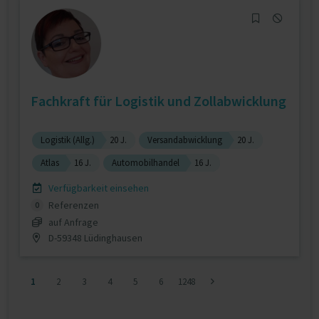
Fachkraft für Logistik und Zollabwicklung
Logistik (Allg.)
20 J.
Versandabwicklung
20 J.
Atlas
16 J.
Automobilhandel
16 J.
Verfügbarkeit einsehen
Referenzen
0
auf Anfrage
D-59348 Lüdinghausen
1
2
3
4
5
6
1248