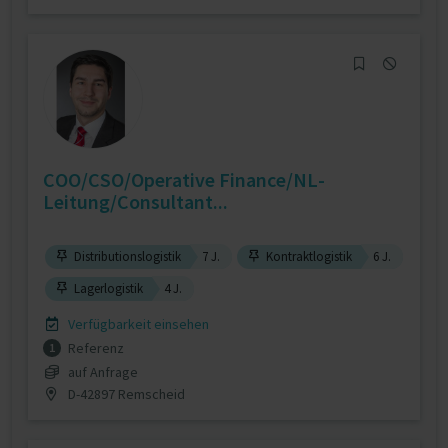
COO/CSO/Operative Finance/NL-
Leitung/Consultant...
Distributionslogistik
7 J.
Kontraktlogistik
6 J.
Lagerlogistik
4 J.
Verfügbarkeit einsehen
Referenz
1
auf Anfrage
D-42897 Remscheid