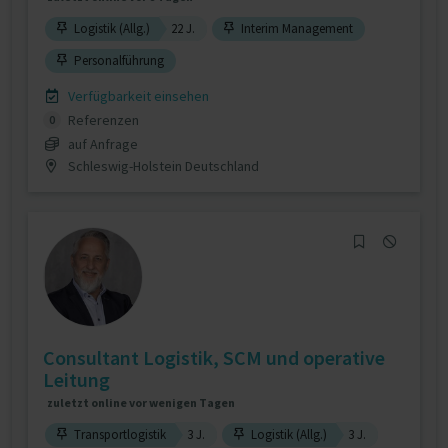
Logistik (Allg.)
22 J.
Interim Management
Personalführung
Verfügbarkeit einsehen
Referenzen
0
auf Anfrage
Schleswig-Holstein Deutschland
Consultant Logistik, SCM und operative
Leitung
zuletzt online vor wenigen Tagen
Transportlogistik
3 J.
Logistik (Allg.)
3 J.