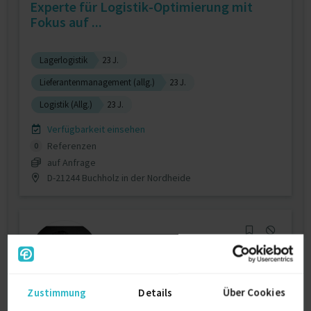
Experte für Logistik-Optimierung mit
Fokus auf ...
Lagerlogistik
23 J.
Lieferantenmanagement (allg.)
23 J.
Logistik (Allg.)
23 J.
Verfügbarkeit einsehen
Referenzen
0
auf Anfrage
D-21244 Buchholz in der Nordheide
Zustimmung
Details
Über Cookies
Management- & Prozess-Beratung in