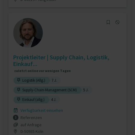
Projektleiter | Supply Chain, Logistik,
Einkauf...
zuletzt online vor wenigen Tagen
Logistik (Allg.)
7 J.
Supply-Chain-Management (SCM)
5 J.
Einkauf (allg.)
4 J.
Verfügbarkeit einsehen
Referenzen
3
auf Anfrage
D-50935 Köln