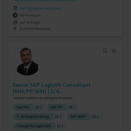
Verfügbarkeit einsehen
Referenzen
4
auf Anfrage
D-85609 München
Senior SAP Logistik Consultant
(MM/PP/WM) | S/4...
zuletzt online vor wenigen Stunden
Sap Mm
22 J.
SAP PP
18 J.
IT-Strategieberatung
15 J.
SAP ABAP
12 J.
Change Management
12 J.