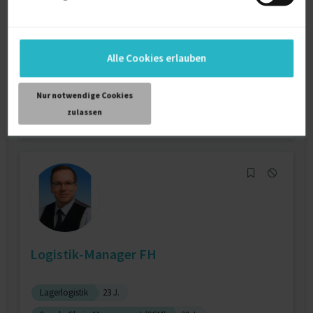
Produktionsplanung und -steuerung (PPS)
5 J.
Logistik (Allg.)
4 J.
Alle Cookies erlauben
Verfügbarkeit einsehen
Referenz
1
Nur notwendige Cookies
€80 - €100/Stunde
zulassen
D-12526 Berlin
Logistik-Manager FH
Lagerlogistik
23 J.