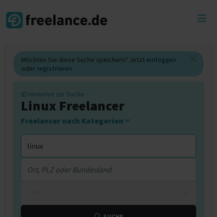
Toggl
menu
Möchten Sie diese Suche speichern? Jetzt
einloggen
oder
registrieren
Hinweise zur Suche
Linux Freelancer
Freelancer nach Kategorien
0 km
SUCHE