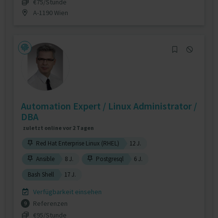
€75/Stunde
A-1190 Wien
Automation Expert / Linux Administrator /
DBA
zuletzt online vor 2 Tagen
Red Hat Enterprise Linux (RHEL)
12 J.
Ansible
8 J.
Postgresql
6 J.
Bash Shell
17 J.
Verfügbarkeit einsehen
Referenzen
9
€95/Stunde