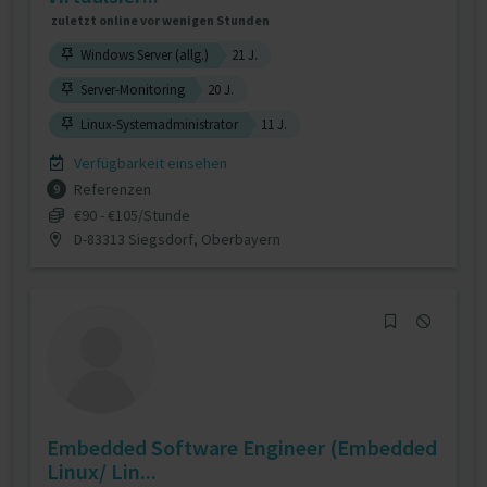
zuletzt online vor wenigen Stunden
Windows Server (allg.)
21 J.
Server-Monitoring
20 J.
Linux-Systemadministrator
11 J.
Verfügbarkeit einsehen
Referenzen
9
€90 - €105/Stunde
D-83313 Siegsdorf, Oberbayern
Embedded Software Engineer (Embedded
Linux/ Lin...