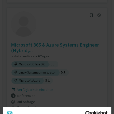
Microsoft 365 & Azure Systems Engineer
(Hybrid,...
zuletzt online vor 6 Tagen
Microsoft Office 365
5 J.
Linux-Systemadministrator
5 J.
Microsoft Azure
5 J.
Verfügbarkeit einsehen
Referenzen
6
auf Anfrage
Deutschland