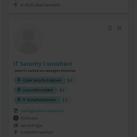
D-36251 Bad Hersfeld
IT Security Consultant
zuletzt online vor wenigen Stunden
Cyber Security Engineer
8 J.
Linux-Informatiker
4 J.
IT-Sicherheitsberater
2 J.
Verfügbarkeit einsehen
Referenz
1
auf Anfrage
D-60439 Frankfurt