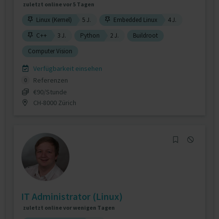
zuletzt online vor 5 Tagen
Linux (Kernel)
5 J.
Embedded Linux
4 J.
C++
3 J.
Python
2 J.
Buildroot
Computer Vision
Verfügbarkeit einsehen
Referenzen
0
€90/Stunde
CH-8000 Zürich
IT Administrator (Linux)
zuletzt online vor wenigen Tagen