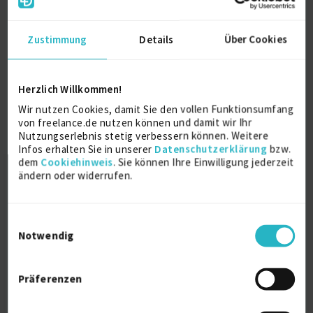
Zustimmung
Details
Über Cookies
Herzlich Willkommen!
Wir nutzen Cookies, damit Sie den vollen Funktionsumfang
Projektleitung, IT-Architektur, IT-
von freelance.de nutzen können und damit wir Ihr
Beratung, IT...
Nutzungserlebnis stetig verbessern können. Weitere
Infos erhalten Sie in unserer
Datenschutzerklärung
bzw.
dem
Cookiehinweis
. Sie können Ihre Einwilligung jederzeit
C
28 J.
Linux (Kernel)
21 J.
ändern oder widerrufen.
Projektleitung / Teamleitung (IT)
16 J.
Verfügbarkeit einsehen
Einwilligungsauswahl
Referenzen
0
Notwendig
auf Anfrage
D-87439 Kempten (Allgäu)
Präferenzen