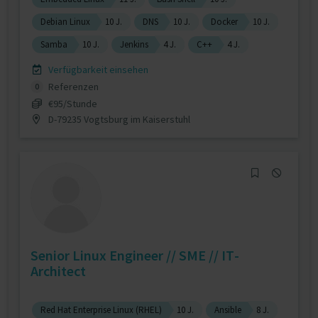
Debian Linux
10 J.
DNS
10 J.
Docker
10 J.
Samba
10 J.
Jenkins
4 J.
C++
4 J.
Verfügbarkeit einsehen
Referenzen
0
€95/Stunde
D-79235 Vogtsburg im Kaiserstuhl
Senior Linux Engineer // SME // IT-
Architect
Red Hat Enterprise Linux (RHEL)
10 J.
Ansible
8 J.