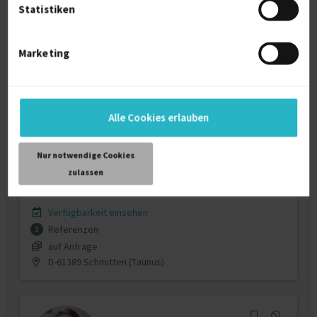
Statistiken
Marketing
Senior C++/Linux/Embedded/Windows
System-Entwic...
Alle Cookies erlauben
C++
24 J.
Perl
13 J.
Python
9 J.
Nur notwendige Cookies
Linux (Kernel)
6 J.
Embedded Linux
4 J.
zulassen
Programmierer C, C++
4 J.
Verfügbarkeit einsehen
Referenzen
3
auf Anfrage
D-61389 Schmitten (Taunus)