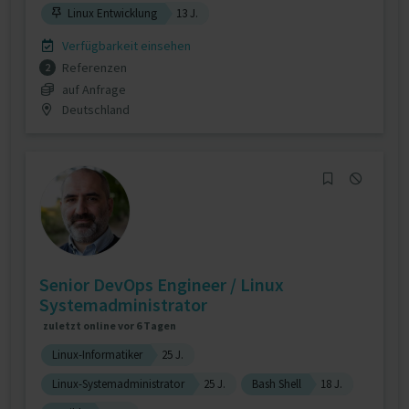
Linux Entwicklung
13 J.
Verfügbarkeit einsehen
Referenzen
2
auf Anfrage
Deutschland
Senior DevOps Engineer / Linux
Systemadministrator
zuletzt online vor 6 Tagen
Linux-Informatiker
25 J.
Linux-Systemadministrator
25 J.
Bash Shell
18 J.