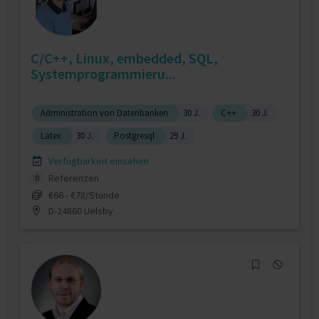
C/C++, Linux, embedded, SQL,
Systemprogrammieru...
Administration von Datenbanken
30 J.
C++
30 J.
Latex
30 J.
Postgresql
29 J.
Verfügbarkeit einsehen
Referenzen
0
€66 - €78/Stunde
D-24860 Uelsby