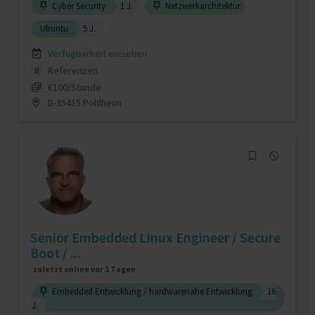
Cyber Security
1 J.
Netzwerkarchitektur
Ubuntu
5 J.
Verfügbarkeit einsehen
Referenzen
0
€100/Stunde
D-35415 Pohlheim
Senior Embedded Linux Engineer / Secure
Boot / ...
zuletzt online vor 1 Tagen
Embedded Entwicklung / hardwarenahe Entwicklung
16
J.