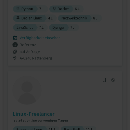
Python
7 J.
Docker
6 J.
Debian Linux
4 J.
Netzwerktechnik
8 J.
JavaScript
7 J.
Django
7 J.
Verfügbarkeit einsehen
Referenz
1
auf Anfrage
A-6240 Rattenberg
Linux-Freelancer
zuletzt online vor wenigen Tagen
Embedded Linux
11 J.
Bash Shell
10 J.