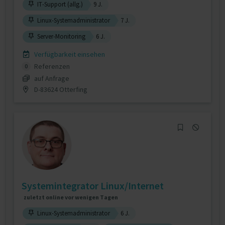
IT-Support (allg.)
9 J.
Linux-Systemadministrator
7 J.
Server-Monitoring
6 J.
Verfügbarkeit einsehen
Referenzen
0
auf Anfrage
D-83624 Otterfing
Systemintegrator Linux/Internet
zuletzt online vor wenigen Tagen
Linux-Systemadministrator
6 J.