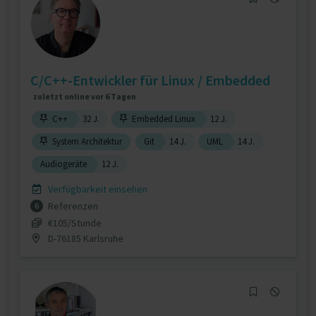
C/C++-Entwickler für Linux / Embedded
zuletzt online vor 6 Tagen
C++
32 J.
Embedded Linux
12 J.
System Architektur
Git
14 J.
UML
14 J.
Audiogeräte
12 J.
Verfügbarkeit einsehen
Referenzen
6
€105/Stunde
D-76185 Karlsruhe