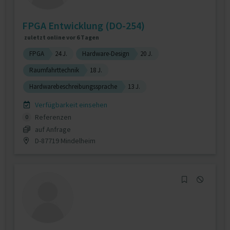
FPGA Entwicklung (DO-254)
zuletzt online vor 6 Tagen
FPGA
24 J.
Hardware-Design
20 J.
Raumfahrttechnik
18 J.
Hardwarebeschreibungssprache
13 J.
Verfügbarkeit einsehen
Referenzen
0
auf Anfrage
D-87719 Mindelheim