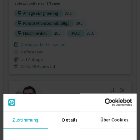
zuletzt online vor 8 Tagen
Anlagen-Engineering
30 J.
Konstruktionstechnik (allg.)
30 J.
Maschinenbau
25 J.
HVAC
30 J.
Verfügbarkeit einsehen
Referenzen
0
auf Anfrage
D-71549 Auenwald
Zustimmung
Details
Über Cookies
Dr.-Ing. Electrical Engineering | E-Drive
Exper...