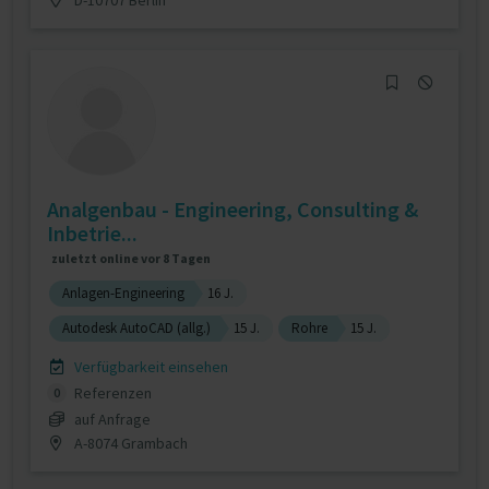
Analgenbau - Engineering, Consulting &
Inbetrie...
zuletzt online vor 8 Tagen
Anlagen-Engineering
16 J.
Autodesk AutoCAD (allg.)
15 J.
Rohre
15 J.
Verfügbarkeit einsehen
Referenzen
0
auf Anfrage
A-8074 Grambach