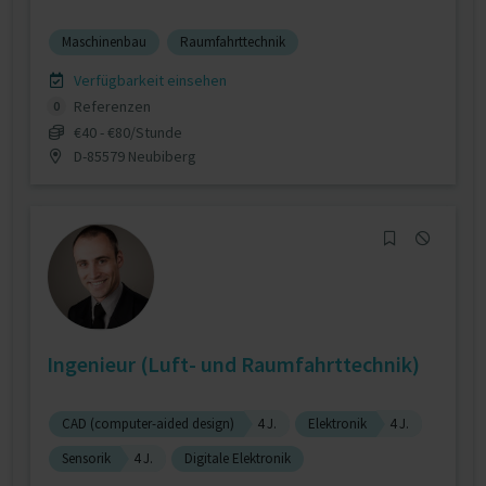
Maschinenbau
Raumfahrttechnik
Verfügbarkeit einsehen
Referenzen
0
€40 - €80/Stunde
D-85579 Neubiberg
Ingenieur (Luft- und Raumfahrttechnik)
CAD (computer-aided design)
4 J.
Elektronik
4 J.
Sensorik
4 J.
Digitale Elektronik