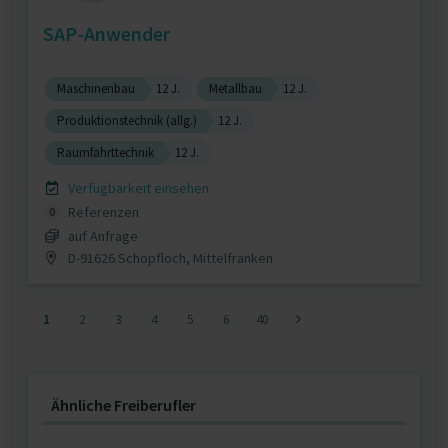
SAP-Anwender
Maschinenbau
12 J.
Metallbau
12 J.
Produktionstechnik (allg.)
12 J.
Raumfahrttechnik
12 J.
Verfügbarkeit einsehen
Referenzen
0
auf Anfrage
D-91626 Schopfloch, Mittelfranken
1
2
3
4
5
6
40
Ähnliche Freiberufler