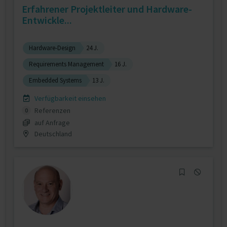
Erfahrener Projektleiter und Hardware-
Entwickle...
Hardware-Design
24 J.
Requirements Management
16 J.
Embedded Systems
13 J.
Verfügbarkeit einsehen
Referenzen
0
auf Anfrage
Deutschland