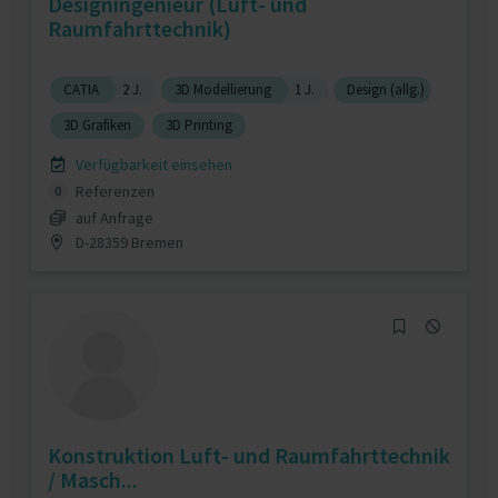
Designingenieur (Luft- und
Raumfahrttechnik)
CATIA
2 J.
3D Modellierung
1 J.
Design (allg.)
3D Grafiken
3D Printing
Verfügbarkeit einsehen
Referenzen
0
auf Anfrage
D-28359 Bremen
Konstruktion Luft- und Raumfahrttechnik
/ Masch...