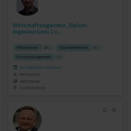
Wirtschaftsingenieur, Diplom-
Ingenieur(univ.) u...
Militärtechnik
10 J.
Raumfahrttechnik
6 J.
Prozessmanagement
1 J.
Verfügbarkeit einsehen
Referenzen
0
€80/Stunde
D-54518 Altrich