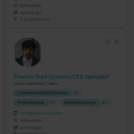
Referenzen
0
auf Anfrage
D-81249 München
Thermo-fluid Systems/CFD Specialist
zuletzt online vor 7 Tagen
Computational Fluid Dynamics
8 J.
Thermodynamik
8 J.
Batterietechnologie
6 J.
Verfügbarkeit einsehen
Referenzen
0
auf Anfrage
D-10707 Berlin