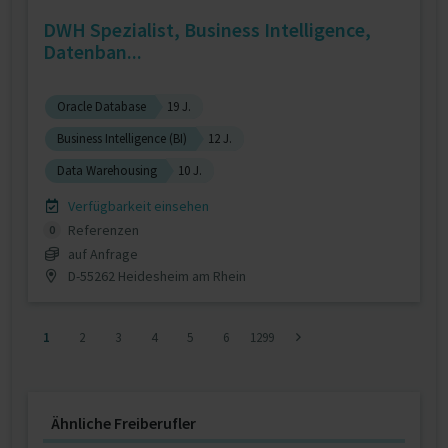
DWH Spezialist, Business Intelligence,
Datenban...
Oracle Database
19 J.
Business Intelligence (BI)
12 J.
Data Warehousing
10 J.
Verfügbarkeit einsehen
Referenzen
0
auf Anfrage
D-55262 Heidesheim am Rhein
1
2
3
4
5
6
1299
Ähnliche Freiberufler