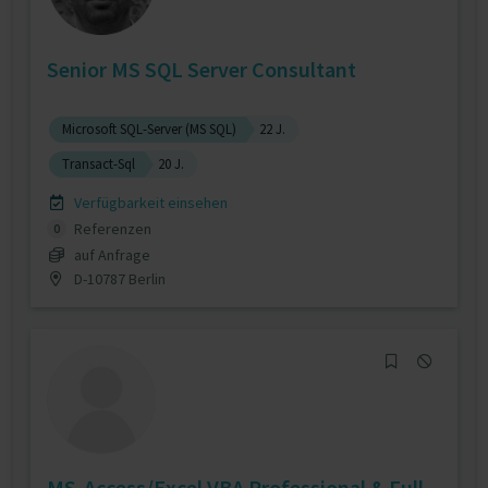
Senior MS SQL Server Consultant
Microsoft SQL-Server (MS SQL)
22 J.
Transact-Sql
20 J.
Verfügbarkeit einsehen
Referenzen
0
auf Anfrage
D-10787 Berlin
MS-Access/Excel VBA Professional & Full-