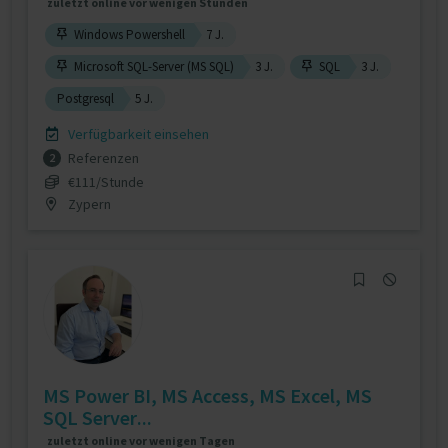
zuletzt online vor wenigen Stunden
Windows Powershell
7 J.
Microsoft SQL-Server (MS SQL)
3 J.
SQL
3 J.
Postgresql
5 J.
Verfügbarkeit einsehen
Referenzen
2
€111/Stunde
Zypern
MS Power BI, MS Access, MS Excel, MS
SQL Server...
zuletzt online vor wenigen Tagen