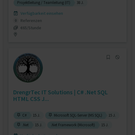
Projektleitung / Teamleitung (IT)
38 J.
Verfügbarkeit einsehen
Referenzen
0
€65/Stunde
DrengrTec IT Solutions | C# .Net SQL
HTML CSS J...
C#
15 J.
Microsoft SQL-Server (MS SQL)
15 J.
.Net
15 J.
.Net Framework (Microsoft)
15 J.