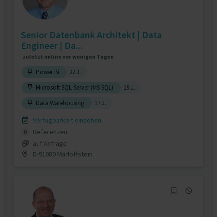
Senior Datenbank Architekt | Data
Engineer | Da...
zuletzt online vor wenigen Tagen
Power Bi
22 J.
Microsoft SQL-Server (MS SQL)
19 J.
Data Warehousing
17 J.
Verfügbarkeit einsehen
Referenzen
0
auf Anfrage
D-91080 Marloffstein