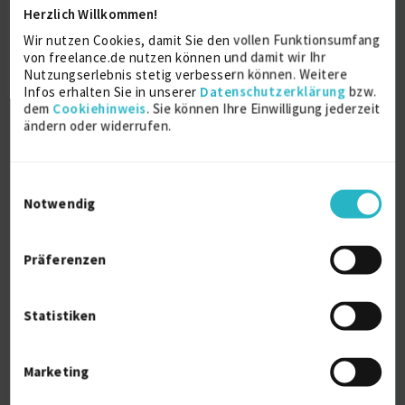
Herzlich Willkommen!
Microsoft Access
25 J.
Oracle Database
25 J.
Wir nutzen Cookies, damit Sie den vollen Funktionsumfang
Oracle-Anwendungen
25 J.
von freelance.de nutzen können und damit wir Ihr
Nutzungserlebnis stetig verbessern können. Weitere
Verfügbarkeit einsehen
Infos erhalten Sie in unserer
Datenschutzerklärung
bzw.
Referenz
1
dem
Cookiehinweis
. Sie können Ihre Einwilligung jederzeit
auf Anfrage
ändern oder widerrufen.
D-76356 Weingarten (Baden)
Einwilligungsauswahl
Notwendig
Präferenzen
Entwickler .net, Berater Migration und
Statistiken
Schnitts...
zuletzt online vor wenigen Tagen
Marketing
Microsoft SQL-Server (MS SQL)
25 J.