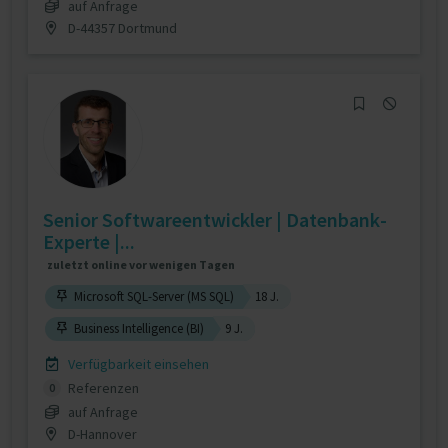
auf Anfrage
D-44357 Dortmund
Senior Softwareentwickler | Datenbank-
Experte |...
zuletzt online vor wenigen Tagen
Microsoft SQL-Server (MS SQL)
18 J.
Business Intelligence (BI)
9 J.
Verfügbarkeit einsehen
Referenzen
0
auf Anfrage
D-Hannover