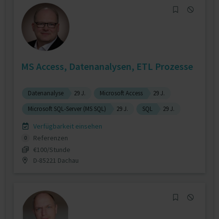
MS Access, Datenanalysen, ETL Prozesse
Datenanalyse
29 J.
Microsoft Access
29 J.
Microsoft SQL-Server (MS SQL)
29 J.
SQL
29 J.
Verfügbarkeit einsehen
Referenzen
0
€100/Stunde
D-85221 Dachau