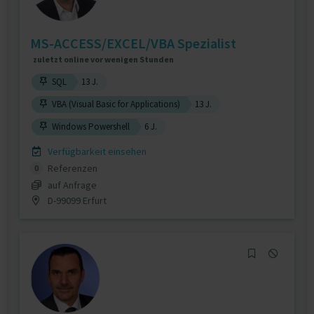
MS-ACCESS/EXCEL/VBA Spezialist
zuletzt online vor wenigen Stunden
SQL
13 J.
VBA (Visual Basic for Applications)
13 J.
Windows Powershell
6 J.
Verfügbarkeit einsehen
Referenzen
0
auf Anfrage
D-99099 Erfurt