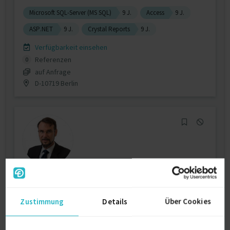
Microsoft SQL-Server (MS SQL)
9 J.
Access
9 J.
ASP.NET
9 J.
Crystal Reports
9 J.
Verfügbarkeit einsehen
Referenzen
0
auf Anfrage
D-10719 Berlin
Datenbankentwickler (SQL-Server |
ORACLE | MS A...
Zustimmung
Details
Über Cookies
zuletzt online vor wenigen Stunden
Access
25 J.
ASP.NET
25 J.