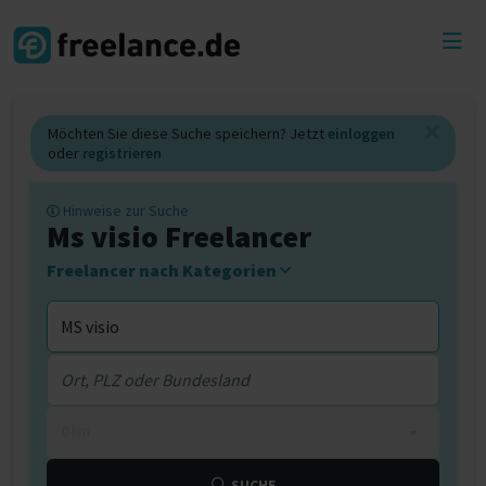
Toggl
menu
Möchten Sie diese Suche speichern? Jetzt
einloggen
oder
registrieren
Hinweise zur Suche
Ms visio Freelancer
Freelancer nach Kategorien
0 km
SUCHE