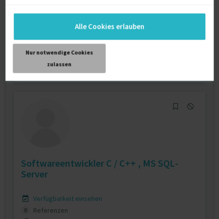
.NET-Entwickler
20 J.
E-Commerce
ASP.NET
25 J.
Alle Cookies erlauben
Verfügbarkeit einsehen
Referenzen
8
Nur notwendige Cookies
€80 - €95/Stunde
zulassen
D-35423 Lich, Hessen
Softwareentwickler C / C++ , MS SQL-
Server
Verfügbarkeit einsehen
Referenzen
0