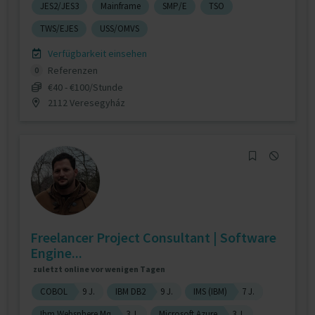
JES2/JES3
Mainframe
SMP/E
TSO
TWS/EJES
USS/OMVS
Verfügbarkeit einsehen
Referenzen
0
€40 - €100/Stunde
2112 Veresegyház
Freelancer Project Consultant | Software
Engine...
zuletzt online vor wenigen Tagen
COBOL
9 J.
IBM DB2
9 J.
IMS (IBM)
7 J.
Ibm Websphere Mq
3 J.
Microsoft Azure
3 J.