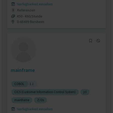
Verfügbarkeit einsehen
Referenzen
0
€50 - €60/Stunde
D-65439 florsheim
mainframe
COBOL
1 J.
CICS (Customer Information Control System)
jcl
mainframe
Z/Os
Verfügbarkeit einsehen