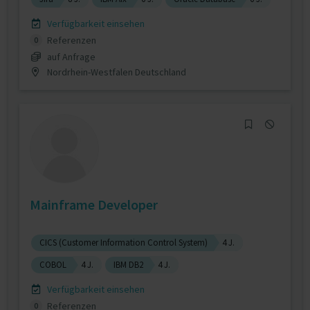
Verfügbarkeit einsehen
Referenzen
0
auf Anfrage
Nordrhein-Westfalen Deutschland
Mainframe Developer
CICS (Customer Information Control System)
4 J.
COBOL
4 J.
IBM DB2
4 J.
Verfügbarkeit einsehen
Referenzen
0