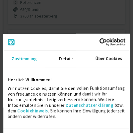
Referenzen
0
€80/Stunde
3769 an soesterberg
Zustimmung
Details
Über Cookies
Mainframe developer
Herzlich Willkommen!
Wir nutzen Cookies, damit Sie den vollen Funktionsumfang
COBOL
Mainframe
von freelance.de nutzen können und damit wir Ihr
Nutzungserlebnis stetig verbessern können. Weitere
Verfügbarkeit einsehen
Infos erhalten Sie in unserer
Datenschutzerklärung
bzw.
Referenzen
0
dem
Cookiehinweis
. Sie können Ihre Einwilligung jederzeit
€40/Stunde
ändern oder widerrufen.
53512 Wroclaw