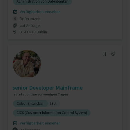
Administration von Datenbanken
Verfügbarkeit einsehen
Referenzen
0
auf Anfrage
D14 CN13 Dublin
senior Developer Mainframe
zuletzt online vor wenigen Tagen
Cobol-Entwickler
33 J.
CICS (Customer Information Control System)
Verfügbarkeit einsehen
5