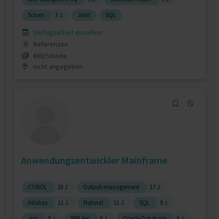
Scrum
3 J.
Json
SQL
Verfügbarkeit einsehen
Referenzen
0
€80/Stunde
nicht angegeben
Anwendungsentwickler Mainframe
COBOL
20 J.
Output-management
17 J.
Adabas
11 J.
Natural
11 J.
SQL
9 J.
Jira
8 J.
IBM Aix
6 J.
Oracle Database
6 J.