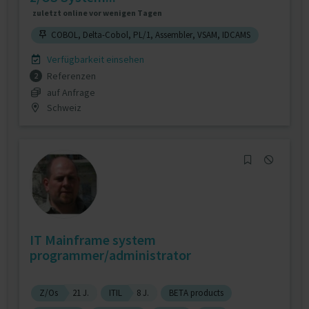
zuletzt online vor wenigen Tagen
COBOL, Delta-Cobol, PL/1, Assembler, VSAM, IDCAMS
Verfügbarkeit einsehen
Referenzen
2
auf Anfrage
Schweiz
IT Mainframe system
programmer/administrator
Z/Os
21 J.
ITIL
8 J.
BETA products