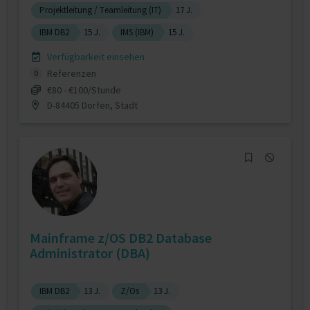
Projektleitung / Teamleitung (IT)
17 J.
IBM DB2
15 J.
IMS (IBM)
15 J.
Verfügbarkeit einsehen
Referenzen
0
€80 - €100/Stunde
D-84405 Dorfen, Stadt
Mainframe z/OS DB2 Database
Administrator (DBA)
IBM DB2
13 J.
Z/Os
13 J.