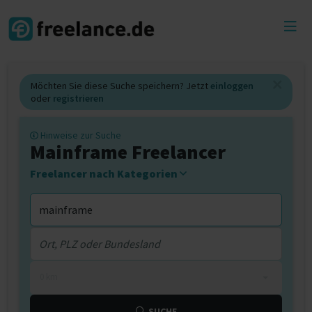
Toggl
menu
Möchten Sie diese Suche speichern? Jetzt
einloggen
oder
registrieren
Hinweise zur Suche
Mainframe Freelancer
Freelancer nach Kategorien
0 km
SUCHE