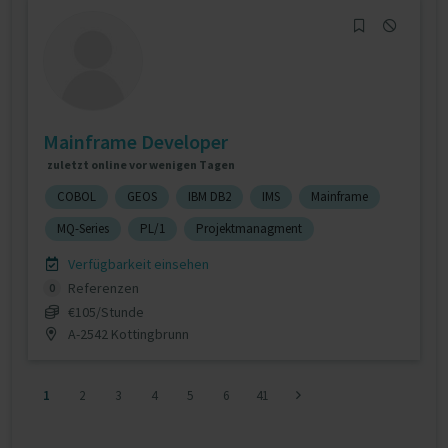
Mainframe Developer
zuletzt online vor wenigen Tagen
COBOL
GEOS
IBM DB2
IMS
Mainframe
MQ-Series
PL/1
Projektmanagment
Verfügbarkeit einsehen
Referenzen
0
€105/Stunde
A-2542 Kottingbrunn
1
2
3
4
5
6
41