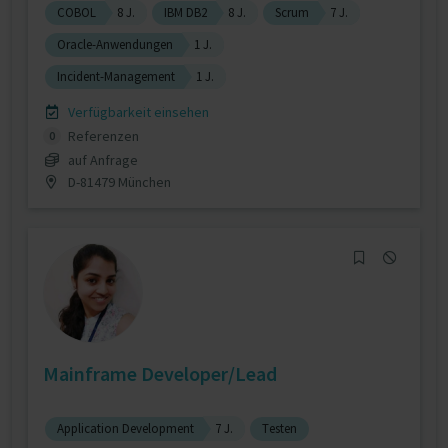
COBOL
8 J.
IBM DB2
8 J.
Scrum
7 J.
Oracle-Anwendungen
1 J.
Incident-Management
1 J.
Verfügbarkeit einsehen
Referenzen
0
auf Anfrage
D-81479 München
Mainframe Developer/Lead
Application Development
7 J.
Testen