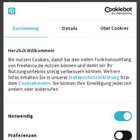
Zustimmung
Details
Über Cookies
Versuchsingenieur /Messtechnikingenieur
mit DIAdem Kenntnissen...
Firmenname:
für EXPERT-Mitglieder sichtbar
Herzlich Willkommen!
Als EXPERT Projekt INSIGHTS abrufen.
Mehr erfahren »
Wir nutzen Cookies, damit Sie den vollen Funktionsumfang
von freelance.de nutzen können und damit wir Ihr
Ab September 2026
Nutzungserlebnis stetig verbessern können. Weitere
D8
Infos erhalten Sie in unserer
Datenschutzerklärung
bzw.
05.08.2026 18:15
dem
Cookiehinweis
. Sie können Ihre Einwilligung jederzeit
ändern oder widerrufen.
Einwilligungsauswahl
Notwendig
Präferenzen