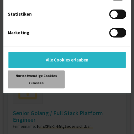
Android Automotive HMI / 3D
Visualization Architect (m/w/d)
Statistiken
Firmenname:
für EXPERT-Mitglieder sichtbar
Als EXPERT Projekt INSIGHTS abrufen.
Mehr erfahren »
Marketing
Ab August 2026
D-Ingolstadt
12.07.2026 07:30
Alle Cookies erlauben
Nur notwendige Cookies
zulassen
Senior Golang / Full Stack Platform
Engineer
Firmenname:
für EXPERT-Mitglieder sichtbar