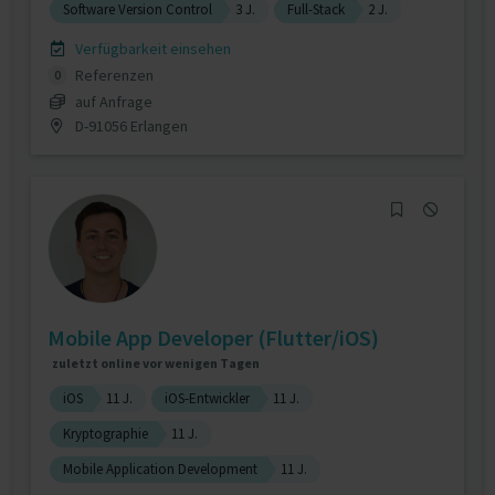
Software Version Control
3 J.
Full-Stack
2 J.
Verfügbarkeit einsehen
Referenzen
0
auf Anfrage
D-91056 Erlangen
Mobile App Developer (Flutter/iOS)
zuletzt online vor wenigen Tagen
iOS
11 J.
iOS-Entwickler
11 J.
Kryptographie
11 J.
Mobile Application Development
11 J.