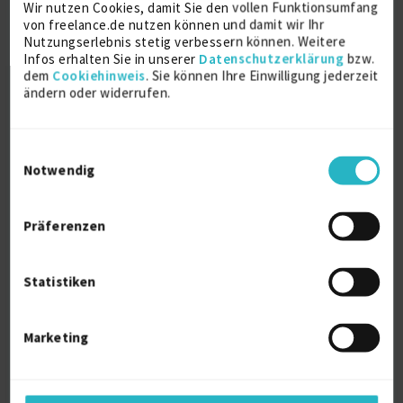
Wir nutzen Cookies, damit Sie den vollen Funktionsumfang
Mobile Application Development
16 J.
von freelance.de nutzen können und damit wir Ihr
Projektleitung / Teamleitung (IT)
13 J.
Nutzungserlebnis stetig verbessern können. Weitere
Infos erhalten Sie in unserer
Datenschutzerklärung
bzw.
Verfügbarkeit einsehen
dem
Cookiehinweis
. Sie können Ihre Einwilligung jederzeit
ändern oder widerrufen.
Referenzen
0
auf Anfrage
021937 Sector 2
Einwilligungsauswahl
Notwendig
Präferenzen
Statistiken
Senior Full-Stack Architect | Web/Mobile,
Cloud...
Marketing
Flutter
7 J.
PHP
7 J.
React Native
7 J.