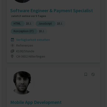
Software Engineer & Payment Specialist
zuletzt online vor 5 Tagen
HTML
18 J.
JavaScript
18 J.
Konzeption (IT)
18 J.
Verfügbarkeit einsehen
Referenzen
0
€100/Stunde
CH-3652 Hilterfingen
Mobile App Development