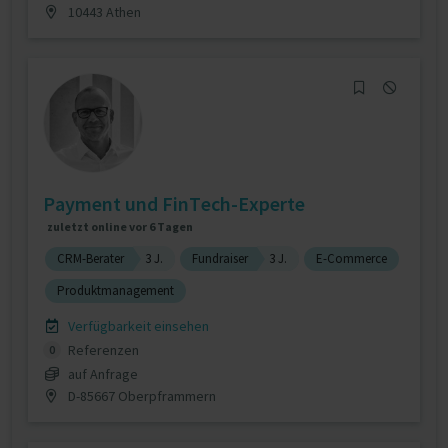
10443 Athen
Payment und FinTech-Experte
zuletzt online vor 6 Tagen
CRM-Berater
3 J.
Fundraiser
3 J.
E-Commerce
Produktmanagement
Verfügbarkeit einsehen
Referenzen
0
auf Anfrage
D-85667 Oberpframmern