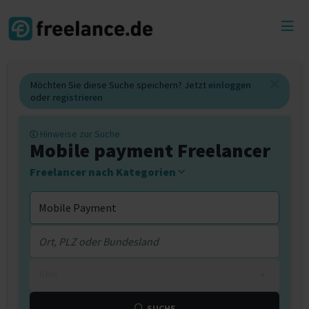
Toggl
menu
Möchten Sie diese Suche speichern? Jetzt
einloggen
oder
registrieren
Hinweise zur Suche
Mobile payment Freelancer
Freelancer nach Kategorien
0 km
SUCHE