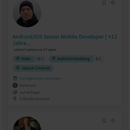
Android/iOS Senior Mobile Developer | +12
Jahre...
zuletzt online vor 3 Tagen
Kotlin
10 J.
Android Entwicklung
8 J.
Jetpack Compose
Verfügbarkeit einsehen
Referenz
1
auf Anfrage
D-Bad Bramstedt