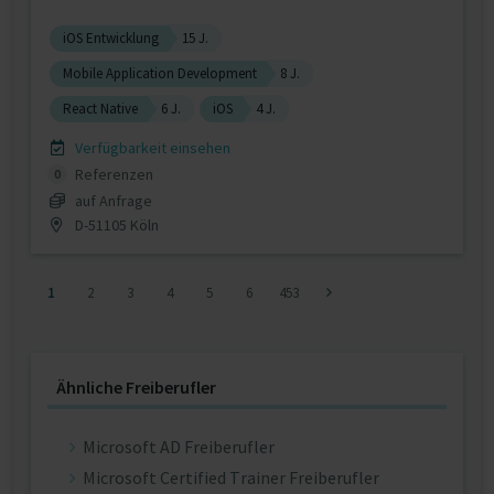
iOS Entwicklung
15 J.
Mobile Application Development
8 J.
React Native
6 J.
iOS
4 J.
Verfügbarkeit einsehen
Referenzen
0
auf Anfrage
D-51105 Köln
1
2
3
4
5
6
453
Ähnliche Freiberufler
Microsoft AD Freiberufler
Microsoft Certified Trainer Freiberufler