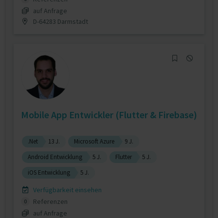
auf Anfrage
D-64283 Darmstadt
Mobile App Entwickler (Flutter & Firebase)
.Net
13 J.
Microsoft Azure
9 J.
Android Entwicklung
5 J.
Flutter
5 J.
iOS Entwicklung
5 J.
Verfügbarkeit einsehen
Referenzen
0
auf Anfrage