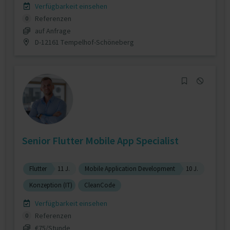
Verfügbarkeit einsehen
Referenzen
0
auf Anfrage
D-12161 Tempelhof-Schöneberg
Senior Flutter Mobile App Specialist
Flutter
11 J.
Mobile Application Development
10 J.
Konzeption (IT)
CleanCode
Verfügbarkeit einsehen
Referenzen
0
€75/Stunde