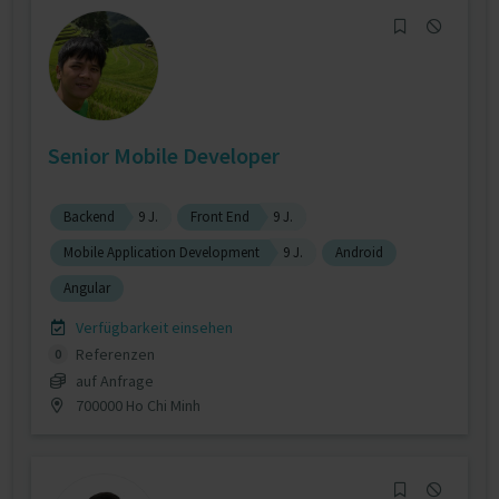
Senior Mobile Developer
Backend
9 J.
Front End
9 J.
Mobile Application Development
9 J.
Android
Angular
Verfügbarkeit einsehen
Referenzen
0
auf Anfrage
700000 Ho Chi Minh