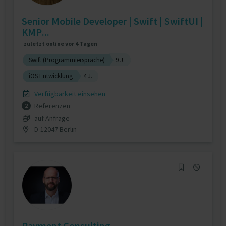
Senior Mobile Developer | Swift | SwiftUI |
KMP...
zuletzt online vor 4 Tagen
Swift (Programmiersprache)
9 J.
iOS Entwicklung
4 J.
Verfügbarkeit einsehen
Referenzen
2
auf Anfrage
D-12047 Berlin
Payment Consulting