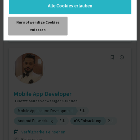
Representational State Transfer (REST)
7 J.
SQL
7 J.
Alle Cookies erlauben
Verfügbarkeit einsehen
Referenzen
0
Nur notwendige Cookies
€79 - €99/Stunde
zulassen
Niedersachsen Deutschland
Mobile App Developer
zuletzt online vor wenigen Stunden
Mobile Application Development
6 J.
Android Entwicklung
3 J.
iOS Entwicklung
2 J.
Verfügbarkeit einsehen
Referenzen
0