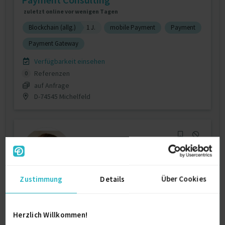
zuletzt online vor wenigen Tagen
Blockchain (allg.)
1 J.
mobile Payment
Payment
Payment Gateway
Verfügbarkeit einsehen
Referenzen
0
auf Anfrage
D-74545 Michelfeld
Zustimmung
Details
Über Cookies
Mobile Developer (iOS, Android) for the
last 12...
Herzlich Willkommen!
zuletzt online vor wenigen Tagen