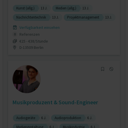
Kunst (allg.)
13 J.
Medien (allg.)
13 J.
Nachrichtentechnik
13 J.
Projektmanagement
13 J.
Verfügbarkeit einsehen
Referenzen
0
€25 - €38/Stunde
D-13509 Berlin
Musikproduzent & Sound-Engineer
Audiogeräte
6 J.
Audioproduktion
6 J.
Mediengestaltung
6 J.
Musikindustrie
6 J.