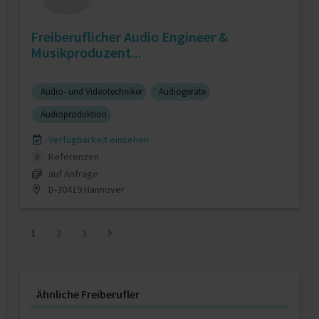
Freiberuflicher Audio Engineer &
Musikproduzent...
Audio- und Videotechniker
Audiogeräte
Audioproduktion
Verfügbarkeit einsehen
Referenzen
0
auf Anfrage
D-30419 Hannover
1
2
3
Ähnliche Freiberufler