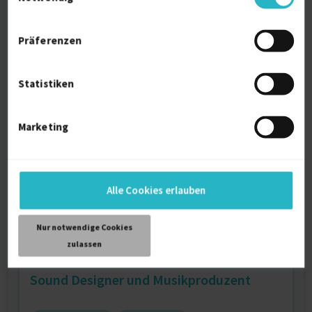
Content Creator & Musikproduzent
Präferenzen
Musikindustrie
Musikproduktion
Texter
Statistiken
Verfügbarkeit einsehen
Referenzen
0
Marketing
auf Anfrage
D-63075 Offenbach
Alle Cookies erlauben
Nur notwendige Cookies
zulassen
Sound Designer und Musikproduzent