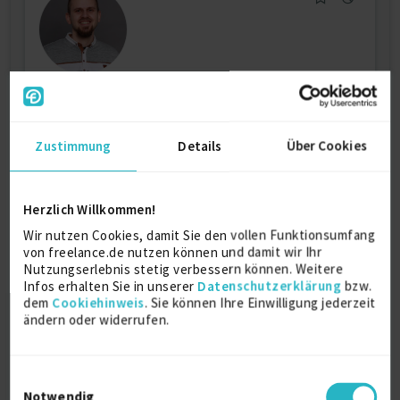
Musikproduzent
Zustimmung
Details
Über Cookies
Audiologo
Audioproduktion
Komposition
Mastering
Mixing
Musikindustrie
Herzlich Willkommen!
Verfügbarkeit einsehen
Referenzen
0
Wir nutzen Cookies, damit Sie den vollen Funktionsumfang
von freelance.de nutzen können und damit wir Ihr
auf Anfrage
Nutzungserlebnis stetig verbessern können. Weitere
D-34311 Naumburg
Infos erhalten Sie in unserer
Datenschutzerklärung
bzw.
dem
Cookiehinweis
. Sie können Ihre Einwilligung jederzeit
ändern oder widerrufen.
Einwilligungsauswahl
Notwendig