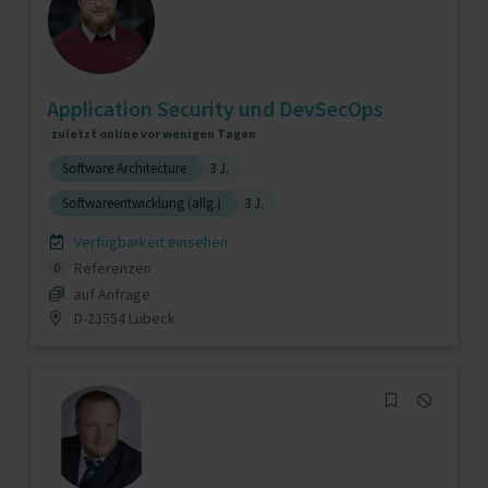
Application Security und DevSecOps
zuletzt online vor wenigen Tagen
Software Architecture
3 J.
Softwareentwicklung (allg.)
3 J.
Verfügbarkeit einsehen
Referenzen
0
auf Anfrage
D-23554 Lübeck