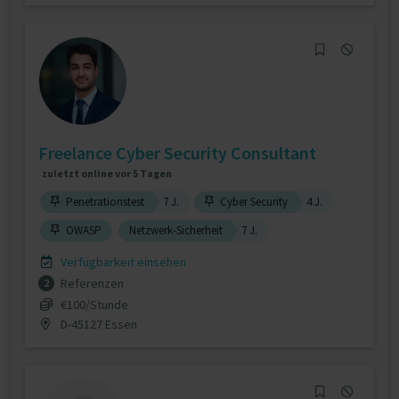
Freelance Cyber Security Consultant
zuletzt online vor 5 Tagen
Penetrationstest
7 J.
Cyber Security
4 J.
OWASP
Netzwerk-Sicherheit
7 J.
Verfügbarkeit einsehen
Referenzen
2
€100/Stunde
D-45127 Essen