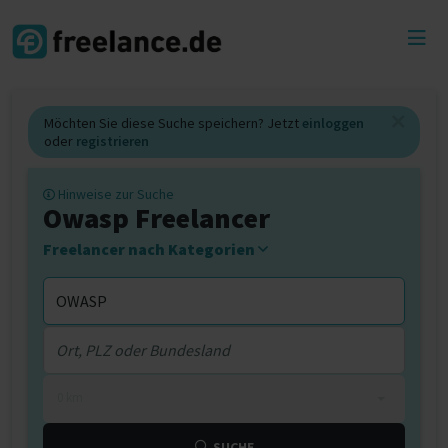
Toggl
menu
Möchten Sie diese Suche speichern? Jetzt
einloggen
oder
registrieren
Hinweise zur Suche
Owasp Freelancer
Freelancer nach Kategorien
0 km
SUCHE