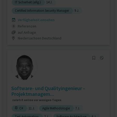
IT Sicherheit (allg.)
14 J.
Certified Information Security Manager
9 J.
Verfügbarkeit einsehen
Referenzen
0
auf Anfrage
Niedersachsen Deutschland
Software- und Qualityingenieur -
Projektmanagem...
zuletzt online vor wenigen Tagen
C#
11 J.
Agile Methodologie
7 J.
Test Automation
7 J.
Software Architecture
6 J.