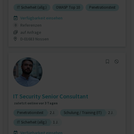
IT Sicherheit (allg.)
OWASP Top 10
Penetrationstest
Verfügbarkeit einsehen
Referenzen
0
auf Anfrage
D-01683 Nossen
IT Security Senior Consultant
zuletzt online vor 3 Tagen
Penetrationstest
2 J.
Schulung / Training (IT)
2 J.
IT Sicherheit (allg.)
1 J.
Verfügbarkeit einsehen