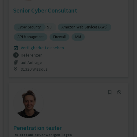
Senior Cyber Consultant
Cyber Security
5 J.
Amazon Web Services (AWS)
API Managment
Firewall
IAM
Verfügbarkeit einsehen
Referenzen
3
auf Anfrage
91320 Wissous
Penetration tester
zuletzt online vor wenigen Tagen