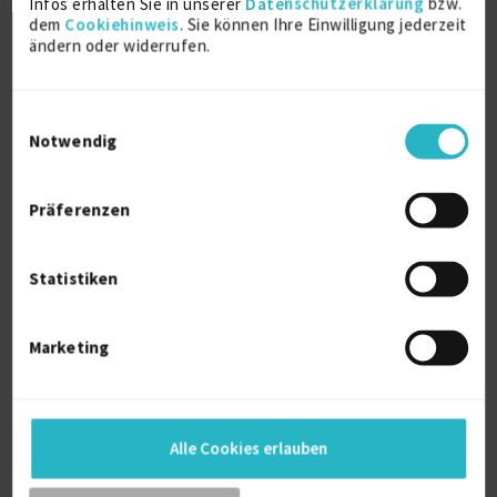
Infos erhalten Sie in unserer
Datenschutzerklärung
bzw.
D-93102 Pfatter
dem
Cookiehinweis
. Sie können Ihre Einwilligung jederzeit
ändern oder widerrufen.
Einwilligungsauswahl
Notwendig
Präferenzen
Security Consultant
Statistiken
Cyber Security
OWASP
PL/SQL Entwickler
Threat Analysis
Marketing
Verfügbarkeit einsehen
Referenzen
0
auf Anfrage
D-82467 Garmisch-Partenkirchen
Alle Cookies erlauben