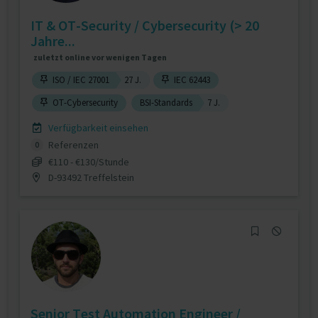
IT & OT-Security / Cybersecurity (> 20
Jahre...
zuletzt online vor wenigen Tagen
ISO / IEC 27001
27 J.
IEC 62443
OT-Cybersecurity
BSI-Standards
7 J.
Verfügbarkeit einsehen
Referenzen
0
€110 - €130/Stunde
D-93492 Treffelstein
Senior Test Automation Engineer /