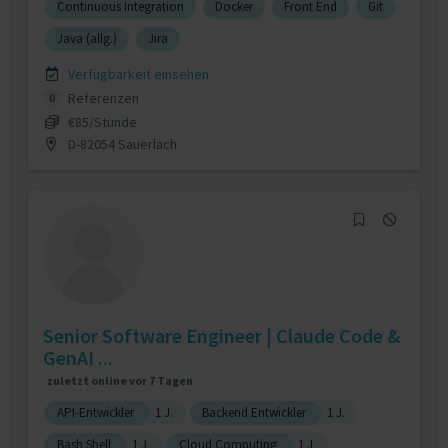
Continuous Integration
Docker
Front End
Git
Java (allg.)
Jira
Verfügbarkeit einsehen
Referenzen
0
€85/Stunde
D-82054 Sauerlach
Senior Software Engineer | Claude Code &
GenAI ...
zuletzt online vor 7 Tagen
API-Entwickler
1 J.
Backend Entwickler
1 J.
Bash Shell
1 J.
Cloud Computing
1 J.