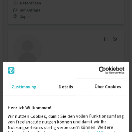
Referenzen
0
auf Anfrage
Japan
Cyber Security & Cryptography & Cloud
Consultan...
Zustimmung
Details
Über Cookies
Informationssicherheit
5 J.
Agile Methodologie
3 J.
Architektur (allg.)
Herzlich Willkommen!
Verfügbarkeit einsehen
Wir nutzen Cookies, damit Sie den vollen Funktionsumfang
von freelance.de nutzen können und damit wir Ihr
Referenzen
0
Nutzungserlebnis stetig verbessern können. Weitere
auf Anfrage