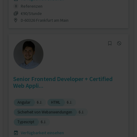
Referenzen
0
€90/Stunde
D-60326 Frankfurt am Main
Senior Frontend Developer + Certified
Web Appli...
Angular
6 J.
HTML
6 J.
Sicherheit von Webanwendungen
6 J.
Typescript
6 J.
Verfügbarkeit einsehen