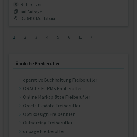
Referenzen
0
auf Anfrage
D-56410 Montabaur
1
2
3
4
5
6
11
Ähnliche Freiberufler
operative Buchhaltung Freiberufler
ORACLE FORMS Freiberufler
Online Marktplätze Freiberufler
Oracle Exadata Freiberufler
Optikdesign Freiberufler
Outsorcing Freiberufler
onpage Freiberufler