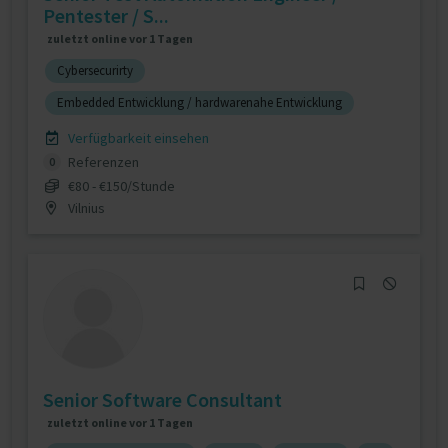
Pentester / S...
zuletzt online vor 1 Tagen
Cybersecurirty
Embedded Entwicklung / hardwarenahe Entwicklung
Verfügbarkeit einsehen
Referenzen
0
€80 - €150/Stunde
Vilnius
Senior Software Consultant
zuletzt online vor 1 Tagen