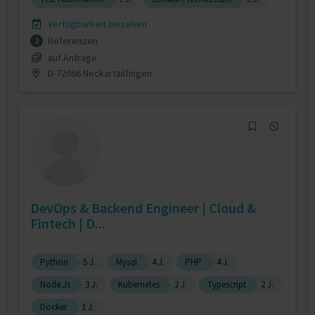
Verfügbarkeit einsehen
Referenzen
2
auf Anfrage
D-72666 Neckartailfingen
DevOps & Backend Engineer | Cloud &
Fintech | D...
Python
5 J.
Mysql
4 J.
PHP
4 J.
Node.Js
3 J.
Kubernetes
2 J.
Typescript
2 J.
Docker
1 J.