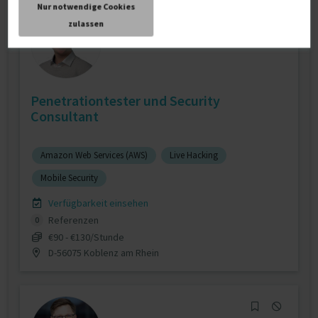
Nur notwendige Cookies
zulassen
Penetrationtester und Security
Consultant
Amazon Web Services (AWS)
Live Hacking
Mobile Security
Verfügbarkeit einsehen
Referenzen
0
€90 - €130/Stunde
D-56075 Koblenz am Rhein