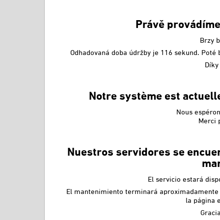
Právě provádíme
Brzy 
Odhadovaná doba údržby je 116 sekund. Poté 
Díky 
Notre système est actuel
Nous espérons
Merci 
Nuestros servidores se encuen
man
El servicio estará dis
El mantenimiento terminará aproximadamente e
la página 
Gracia