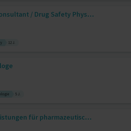
nsultant / Drug Safety Phys...
ry
12 J.
loge
logie
5 J.
eistungen für pharmazeutisc...