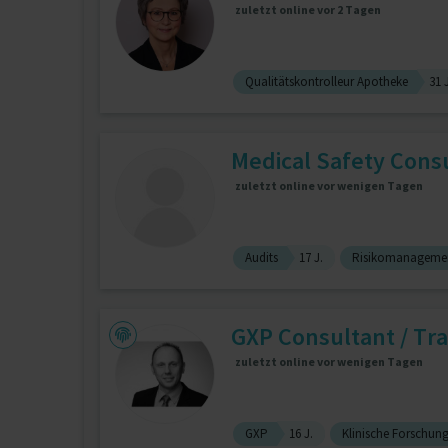
zuletzt online vor 2 Tagen
Qualitätskontrolleur Apotheke
31 
Medical Safety Cons
zuletzt online vor wenigen Tagen
Audits
17 J.
Risikomanageme
GXP Consultant / Tra
zuletzt online vor wenigen Tagen
GXP
16 J.
Klinische Forschun