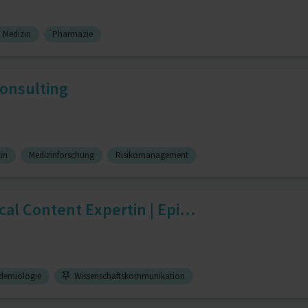
Medizin
Pharmazie
onsulting
in
Medizinforschung
Risikomanagement
cal Content Expertin | Epi...
demiologie
Wissenschaftskommunikation