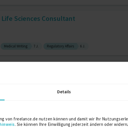
 Life Sciences Consultant
Medical Writing
7 J.
Regulatory Affairs
6 J.
 Clinical Development
Medizin
6 J.
Medizinforschung
6 J.
Details
asierte Systeme (Oracle-Erf...
ng von freelance.de nutzen können und damit wir Ihr Nutzungserle
hinweis
. Sie können Ihre Einwilligung jederzeit ändern oder widerr