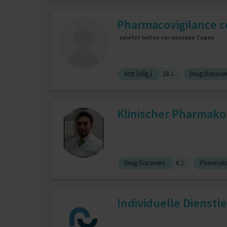
Pharmacovigilance co
zuletzt online vor wenigen Tagen
Arzt (allg.)
18 J.
Drug Discove
Klinischer Pharmako
Drug Discovery
6 J.
Pharmako
Individuelle Dienstl