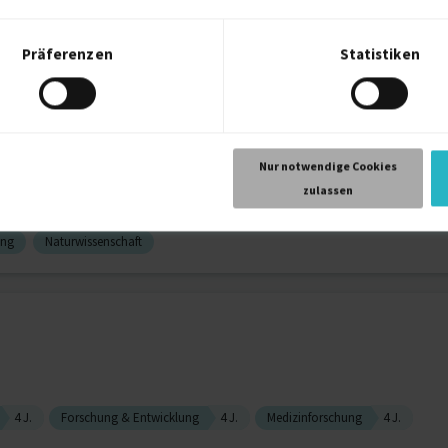
Präferenzen
Statistiken
L/SQL
30 J.
SQL
30 J.
GXP
9 J.
PhD Immunologie, Regulatory ...
Nur notwendige Cookies
zulassen
ung
Naturwissenschaft
4 J.
Forschung & Entwicklung
4 J.
Medizinforschung
4 J.