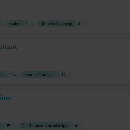
J.
Audits
21 J.
Klinische Forschung
3 J.
ultant
nt
11 J.
Klinische Forschung
10 J.
iner
g
15 J.
Qualitätsmanagement (allg.)
14 J.