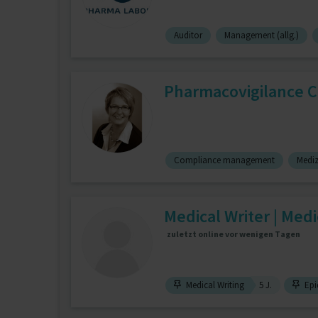
Auditor
Management (allg.)
Pharmacovigilance C
Compliance management
Mediz
Medical Writer | Medi
zuletzt online vor wenigen Tagen
Medical Writing
5 J.
Epi