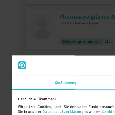
Pharmacovigilance &
zuletzt online vor 3 Tagen
Dokumentenmanagement
11 J.
Pharmacovigilance /
Strategisches Management
6 J.
Zustimmung
Projektmanagement
5 J.
Herzlich Willkommen!
Berater für Oracle b
Wir nutzen Cookies, damit Sie den vollen Funktionsumfa
Sie in unserer
Datenschutzerklärung
bzw. dem
Cookie
zuletzt online vor 10 Tagen