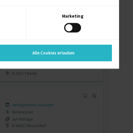
Verfügbarkeit einsehen
Referenzen
0
auf Anfrage
Marketing
Deutschland
Verfügbarkeit einsehen
Alle Cookies erlauben
Referenzen
0
auf Anfrage
D-10117 Berlin
Verfügbarkeit einsehen
Referenzen
0
auf Anfrage
D-40237 Düsseldorf