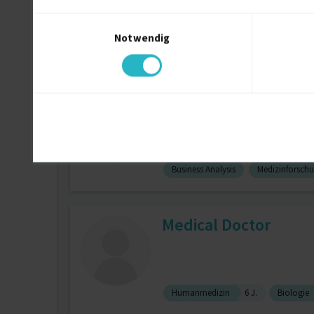
Einwilligungsauswahl
Notwendig
Oracle-Anwendungen
30 J.
P
BSc Pharmakologie, 
Business Analysis
Medizinforsch
Medical Doctor
Humanmedizin
6 J.
Biologie