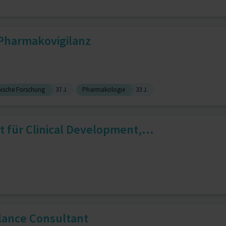
 Pharmakovigilanz
nische Forschung
37 J.
Pharmakologie
33 J.
t für Clinical Development,...
lance Consultant