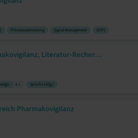
igilanz
R
Prozessoptimierung
Signal Management
SOPs
kovigilanz, Literatur-Recher...
esign
6 J.
Sprache (allg.)
ereich Pharmakovigilanz