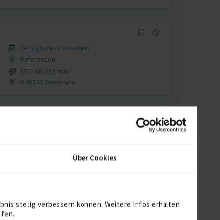
Verfügbarkeit einsehen
Referenzen
0
€55 - €85/Stunde
D-85521 Ottobrunn
Verfügbarkeit einsehen
Referenzen
0
Über Cookies
auf Anfrage
D-86156 Augsburg
bnis stetig verbessern können. Weitere Infos erhalten
ufen.