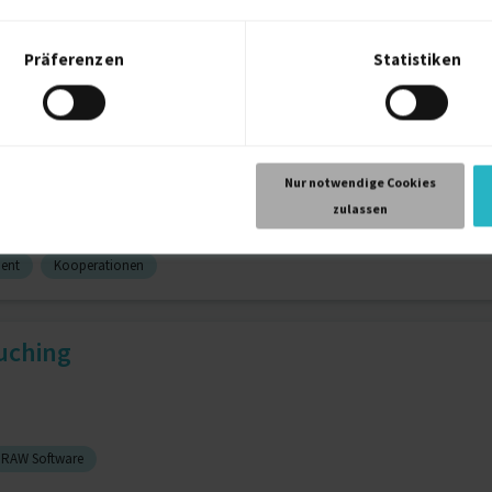
Präferenzen
Statistiken
Fernsehen
Filmproduktion
Post-Produktion
: Writing, Photography, Vid...
Nur notwendige Cookies
zulassen
ent
Kooperationen
uching
RAW Software