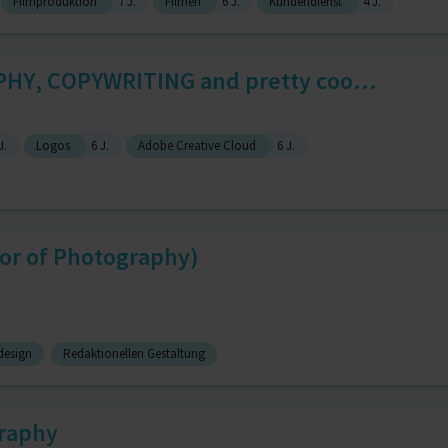
Filmproduktion
7 J.
Filmen
6 J.
Kundendienst
4 J.
Y, COPYWRITING and pretty coo...
J.
Logos
6 J.
Adobe Creative Cloud
6 J.
or of Photography)
design
Redaktionellen Gestaltung
raphy