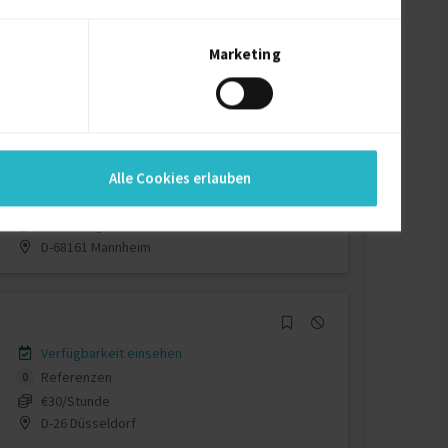
Verfügbarkeit einsehen
Referenzen
0
€65/Stunde
Marketing
A-1180 Wien
Verfügbarkeit einsehen
Alle Cookies erlauben
Referenzen
0
auf Anfrage
D-68161 Mannheim
Verfügbarkeit einsehen
Referenzen
0
€30/Stunde
D-26 Düsseldorf