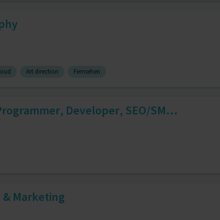
aphy
loud
Art direction
Fernsehen
Programmer, Developer, SEO/SM...
 & Marketing