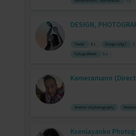
Kameramann / Kamerafrau
7 J.
DESIGN, PHOTOGRAPH
Texter
8 J.
Design (allg.)
7 
Fotografieren
5 J.
Kameramann (Direct
director of photography
Medien
Kseniayanko Photog