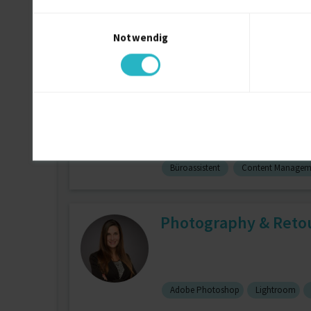
Einwilligungsauswahl
Notwendig
Kameramann / Kamerafrau
2 J.
Creative All-Rounder
Büroassistent
Content Managem
Photography & Reto
Adobe Photoshop
Lightroom