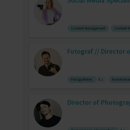
Social Media Speciali
Content Management
Content M
Fotograf // Director
Fotografieren
8 J.
Kameraman
Director of Photogr