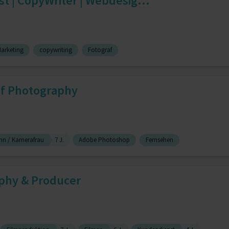
st | CopyWriter | Webdesig...
arketing
copywriting
Fotograf
 of Photography
n / Kamerafrau
7 J.
Adobe Photoshop
Fernsehen
aphy & Producer