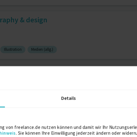
raphy & design
Illustration
Medien (allg.)
hotography M. k.
Details
wissenschaften
Fotografenmeister
phy, Cutter & Produktionsas...
ng von freelance.de nutzen können und damit wir Ihr Nutzungserle
hinweis
. Sie können Ihre Einwilligung jederzeit ändern oder widerr