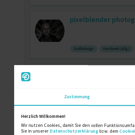
pixelblender photog
Grafikdesign
Handwerk (allg.)
Meisterfotografin p
Zustimmung
Ada
Arbeitspädagogik
Bild
Herzlich Willkommen!
Director of Photogra
Wir nutzen Cookies, damit Sie den vollen Funktionsumfa
Sie in unserer
Datenschutzerklärung
bzw. dem
Cookie