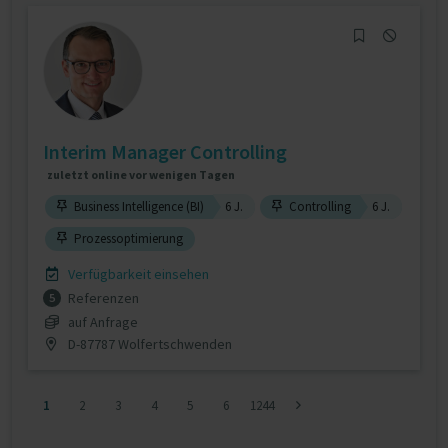
Interim Manager Controlling
zuletzt online vor wenigen Tagen
Business Intelligence (BI)
6 J.
Controlling
6 J.
Prozessoptimierung
Verfügbarkeit einsehen
Referenzen
5
auf Anfrage
D-87787 Wolfertschwenden
1
2
3
4
5
6
1244