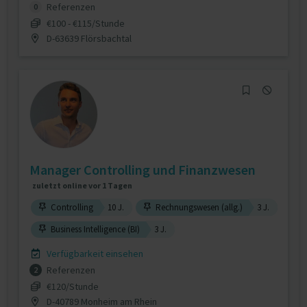
Referenzen
0
€100 - €115/Stunde
D-63639 Flörsbachtal
Manager Controlling und Finanzwesen
zuletzt online vor 1 Tagen
Controlling
10 J.
Rechnungswesen (allg.)
3 J.
Business Intelligence (BI)
3 J.
Verfügbarkeit einsehen
Referenzen
2
€120/Stunde
D-40789 Monheim am Rhein