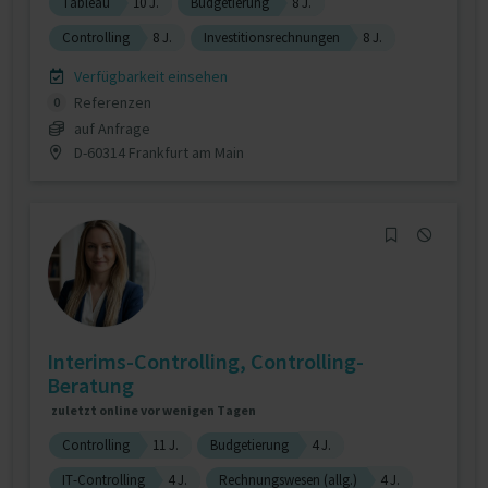
Tableau
10 J.
Budgetierung
8 J.
Controlling
8 J.
Investitionsrechnungen
8 J.
Verfügbarkeit einsehen
Referenzen
0
auf Anfrage
D-60314 Frankfurt am Main
Interims-Controlling, Controlling-
Beratung
zuletzt online vor wenigen Tagen
Controlling
11 J.
Budgetierung
4 J.
IT-Controlling
4 J.
Rechnungswesen (allg.)
4 J.