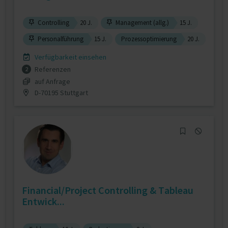
Controlling
20 J.
Management (allg.)
15 J.
Personalführung
15 J.
Prozessoptimierung
20 J.
Verfügbarkeit einsehen
Referenzen
2
auf Anfrage
D-70195 Stuttgart
Financial/Project Controlling & Tableau
Entwick...