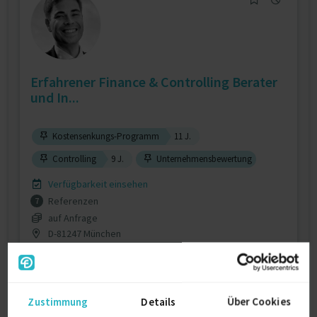
Erfahrener Finance & Controlling Berater
und In...
Kostensenkungs-Programm
11 J.
Controlling
9 J.
Unternehmensbewertung
Verfügbarkeit einsehen
Referenzen
7
auf Anfrage
D-81247 München
Zustimmung
Details
Über Cookies