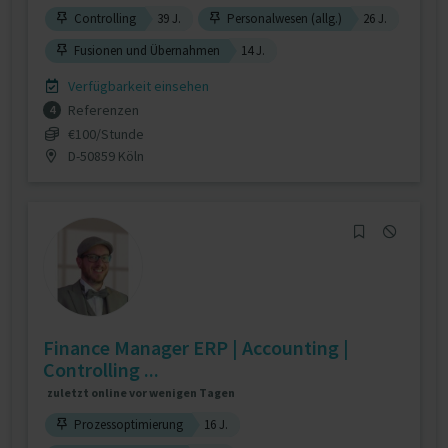
Controlling
39 J.
Personalwesen (allg.)
26 J.
Fusionen und Übernahmen
14 J.
Verfügbarkeit einsehen
Referenzen
4
€100/Stunde
D-50859 Köln
Finance Manager ERP | Accounting |
Controlling ...
zuletzt online vor wenigen Tagen
Prozessoptimierung
16 J.