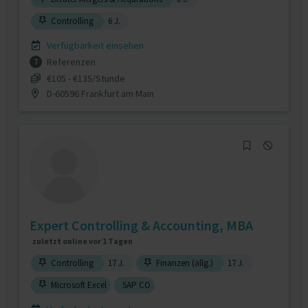
Controlling
6 J.
Verfügbarkeit einsehen
Referenzen
7
€105 - €135/Stunde
D-60596 Frankfurt am Main
Expert Controlling & Accounting, MBA
zuletzt online vor 1 Tagen
Controlling
17 J.
Finanzen (allg.)
17 J.
Microsoft Excel
SAP CO