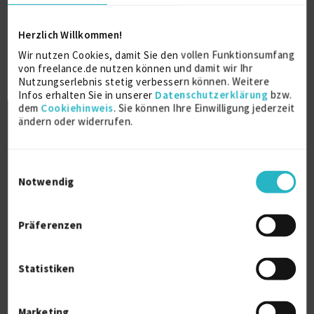
Herzlich Willkommen!
Interim Manager, Business Development
Wir nutzen Cookies, damit Sie den vollen Funktionsumfang
& Control...
von freelance.de nutzen können und damit wir Ihr
Nutzungserlebnis stetig verbessern können. Weitere
zuletzt online vor wenigen Tagen
Infos erhalten Sie in unserer
Datenschutzerklärung
bzw.
Controlling
22 J.
Business Analysis
16 J.
dem
Cookiehinweis
. Sie können Ihre Einwilligung jederzeit
ändern oder widerrufen.
Business Development
14 J.
Verfügbarkeit einsehen
Einwilligungsauswahl
Referenz
1
Notwendig
auf Anfrage
D-44894 Bochum
Präferenzen
Statistiken
Marketing