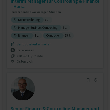
Interim Manager für Controlling & Finance
- Han...
zuletzt online vor wenigen Stunden
Kostenrechnung
6 J.
Manager Business Controlling
3 J.
Bilanzen
1 J.
Controller
15 J.
Verfügbarkeit einsehen
Referenzen
6
€80 - €110/Stunde
Österreich
Senior Finance & Controlling Manager und