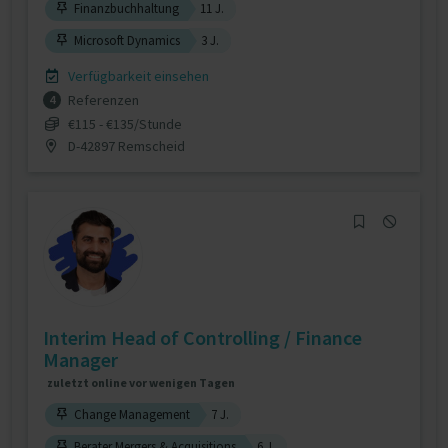
Finanzbuchhaltung
11 J.
Microsoft Dynamics
3 J.
Verfügbarkeit einsehen
Referenzen
4
€115 - €135/Stunde
D-42897 Remscheid
Interim Head of Controlling / Finance
Manager
zuletzt online vor wenigen Tagen
Change Management
7 J.
Berater Mergers & Acquisitions
6 J.