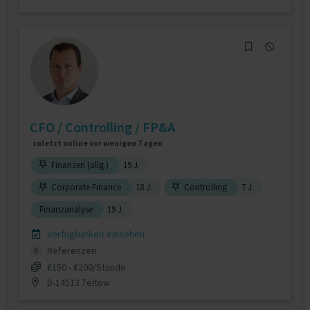
CFO / Controlling / FP&A
zuletzt online vor wenigen Tagen
Finanzen (allg.)
19 J.
Corporate Finance
18 J.
Controlling
7 J.
Finanzanalyse
19 J.
Verfügbarkeit einsehen
Referenzen
0
€150 - €200/Stunde
D-14513 Teltow