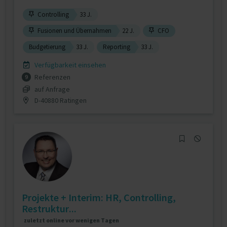
Controlling
33 J.
Fusionen und Übernahmen
22 J.
CFO
Budgetierung
33 J.
Reporting
33 J.
Verfügbarkeit einsehen
Referenzen
9
auf Anfrage
D-40880 Ratingen
Projekte + Interim: HR, Controlling,
Restruktur...
zuletzt online vor wenigen Tagen