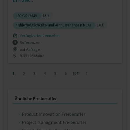
ISO/TS 16949
15 J.
Fehlermöglichkeits- und -einflussanalyse (FMEA)
14 J.
Verfügbarkeit einsehen
Referenzen
9
auf Anfrage
D-55126 Mainz
1
2
3
4
5
6
1047
Ähnliche Freiberufler
Product Innovation Freiberufler
Project Managment Freiberufler