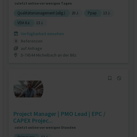
zuletzt online vor wenigen Tagen
Qualitätsmanagement (allg.)
20 J.
Ppap
13 J.
VDA 6.x
13 J.
Verfügbarkeit einsehen
Referenzen
0
auf Anfrage
D-74544 Michelbach an der Bilz
Project Manager | PMO Lead | EPC /
CAPEX Projec...
zuletzt online vor wenigen Stunden