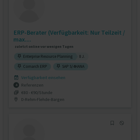
ERP-Berater (Verfügbarkeit: Nur Teilzeit /
max....
zuletzt online vor wenigen Tagen
Enterprise Resource Planning
8 J.
Comarch ERP
SAP S/4HANA
Verfügbarkeit einsehen
Referenzen
4
€80 - €90/Stunde
D-Rehm-Flehde-Bargen