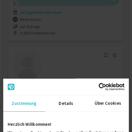
J.
Verfügbarkeit einsehen
Referenzen
12
auf Anfrage
D-63533 Mainhausen
Project and Programme management
Zustimmung
Details
Über Cookies
Agile Methodologie
18 J.
Oracle-Anwendungen
18 J.
Scrum
18 J.
Herzlich Willkommen!
Verfügbarkeit einsehen