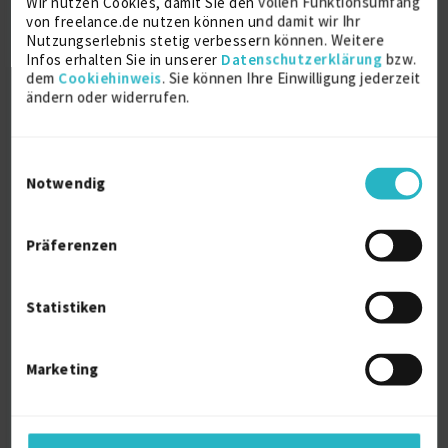
Wir nutzen Cookies, damit Sie den vollen Funktionsumfang
Referenzen
0
von freelance.de nutzen können und damit wir Ihr
auf Anfrage
Nutzungserlebnis stetig verbessern können. Weitere
A-1010 Klein-Wien
Infos erhalten Sie in unserer
Datenschutzerklärung
bzw.
dem
Cookiehinweis
. Sie können Ihre Einwilligung jederzeit
ändern oder widerrufen.
Einwilligungsauswahl
Notwendig
E-Commerce Experte ++ 20 Jahre
Präferenzen
Erfahrung- Mitte...
zuletzt online vor 6 Tagen
Statistiken
E-Commerce
15 J.
Enterprise Resource Planning
14 J.
Marketing
Digitale Transformation
Verfügbarkeit einsehen
Referenzen
0