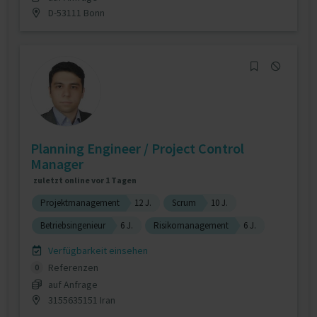
D-53111 Bonn
Planning Engineer / Project Control
Manager
zuletzt online vor 1 Tagen
Projektmanagement
12 J.
Scrum
10 J.
Betriebsingenieur
6 J.
Risikomanagement
6 J.
Verfügbarkeit einsehen
Referenzen
0
auf Anfrage
3155635151 Iran