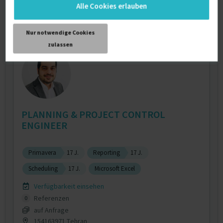
Alle Cookies erlauben
auf Anfrage
D-87545 Burgberg im Allgäu
Nur notwendige Cookies
zulassen
PLANNING & PROJECT CONTROL
ENGINEER
Primavera
17 J.
Reporting
17 J.
Scheduling
17 J.
Microsoft Excel
Verfügbarkeit einsehen
Referenzen
0
auf Anfrage
154163971 Tehran