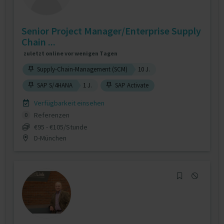
Senior Project Manager/Enterprise Supply
Chain ...
zuletzt online vor wenigen Tagen
Supply-Chain-Management (SCM)
10 J.
SAP S/4HANA
1 J.
SAP Activate
Verfügbarkeit einsehen
Referenzen
0
€95 - €105/Stunde
D-München