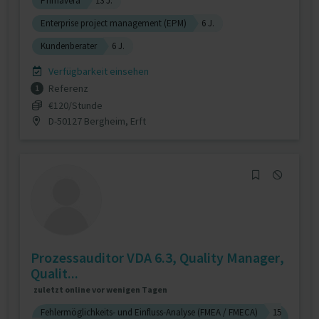
Primavera
13 J.
Enterprise project management (EPM)
6 J.
Kundenberater
6 J.
Verfügbarkeit einsehen
Referenz
1
€120/Stunde
D-50127 Bergheim, Erft
Prozessauditor VDA 6.3, Quality Manager,
Qualit...
zuletzt online vor wenigen Tagen
Fehlermöglichkeits- und Einfluss-Analyse (FMEA / FMECA)
15