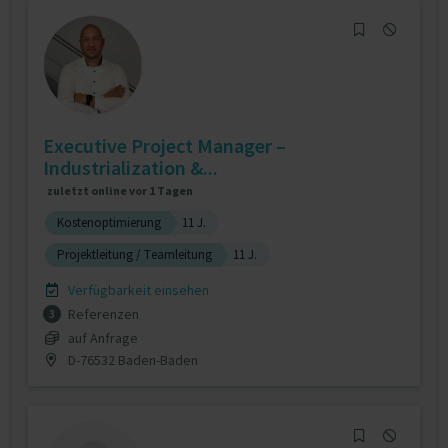
Executive Project Manager –
Industrialization &...
zuletzt online vor 1 Tagen
Kostenoptimierung
11 J.
Projektleitung / Teamleitung
11 J.
Verfügbarkeit einsehen
Referenzen
3
auf Anfrage
D-76532 Baden-Baden