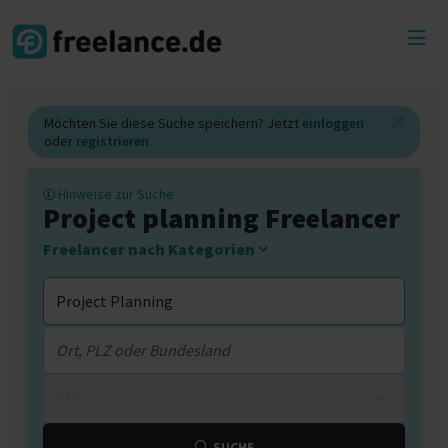
Toggl
menu
Möchten Sie diese Suche speichern? Jetzt
einloggen
oder
registrieren
Hinweise zur Suche
Project planning Freelancer
Freelancer nach Kategorien
0 km
SUCHE