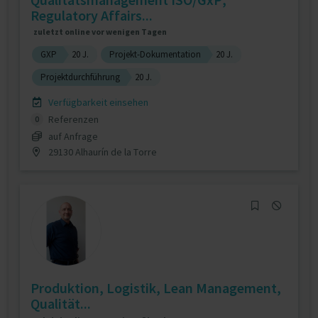
Regulatory Affairs...
zuletzt online vor wenigen Tagen
GXP
20 J.
Projekt-Dokumentation
20 J.
Projektdurchführung
20 J.
Verfügbarkeit einsehen
Referenzen
0
auf Anfrage
29130 Alhaurín de la Torre
Produktion, Logistik, Lean Management,
Qualität...