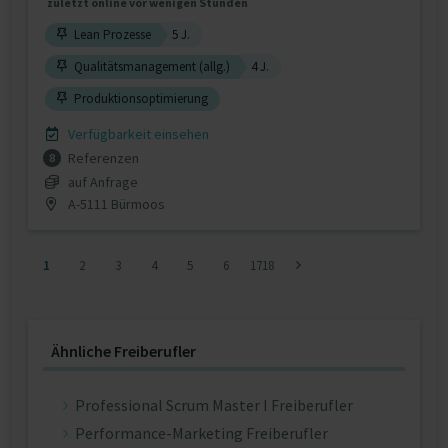
zuletzt online vor wenigen Stunden
Lean Prozesse
5 J.
Qualitätsmanagement (allg.)
4 J.
Produktionsoptimierung
Verfügbarkeit einsehen
Referenzen
8
auf Anfrage
A-5111 Bürmoos
1
2
3
4
5
6
1718
Ähnliche Freiberufler
Professional Scrum Master I Freiberufler
Performance-Marketing Freiberufler