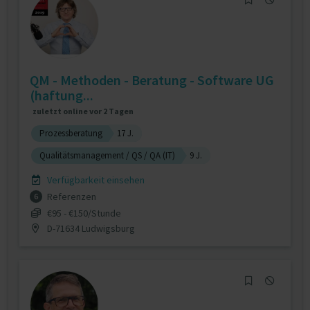
QM - Methoden - Beratung - Software UG
(haftung...
zuletzt online vor 2 Tagen
Prozessberatung
17 J.
Qualitätsmanagement / QS / QA (IT)
9 J.
Verfügbarkeit einsehen
Referenzen
6
€95 - €150/Stunde
D-71634 Ludwigsburg