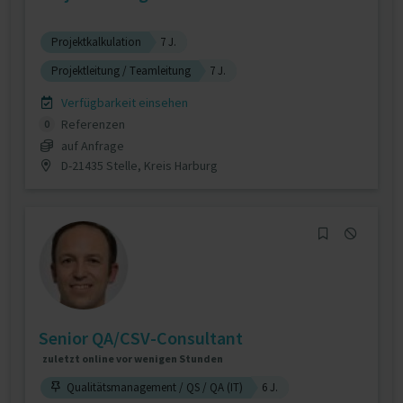
Projektkalkulation
7 J.
Projektleitung / Teamleitung
7 J.
Verfügbarkeit einsehen
Referenzen
0
auf Anfrage
D-21435 Stelle, Kreis Harburg
Senior QA/CSV-Consultant
zuletzt online vor wenigen Stunden
Qualitätsmanagement / QS / QA (IT)
6 J.