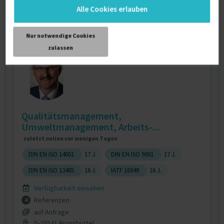
€98/Stunde
Alle Cookies erlauben
D-52072 Aachen
Nur notwendige Cookies
zulassen
Qualitätsmanagement,
Umweltmanagement, Arbeits-...
zuletzt online vor wenigen Tagen
DIN EN ISO 14001
17 J.
DIN EN ISO 9001
17 J.
DIN EN ISO 13485
16 J.
IATF 16949
16 J.
Verfügbarkeit einsehen
Referenzen
4
auf Anfrage
D-25541 Brunsbüttel