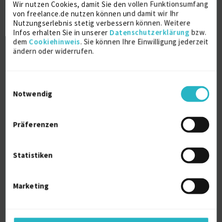
Wir nutzen Cookies, damit Sie den vollen Funktionsumfang
Verfügbarkeit einsehen
von freelance.de nutzen können und damit wir Ihr
Referenzen
17
Nutzungserlebnis stetig verbessern können. Weitere
auf Anfrage
Infos erhalten Sie in unserer
Datenschutzerklärung
bzw.
D-04275 Leipzig
dem
Cookiehinweis
. Sie können Ihre Einwilligung jederzeit
ändern oder widerrufen.
Einwilligungsauswahl
Notwendig
Präferenzen
IT: Qualitätsmanagement
Projektcoaching Prozess...
Statistiken
Auditor
28 J.
DIN EN ISO (allg.)
28 J.
Marketing
Programm-Management
28 J.
Verfügbarkeit einsehen
Referenzen
0