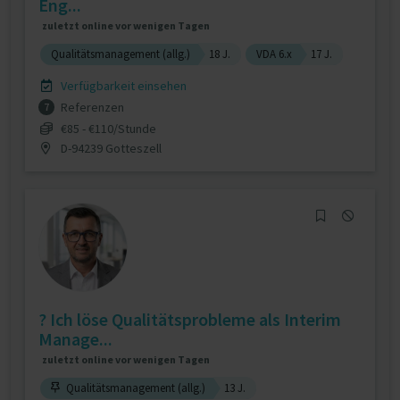
Eng...
zuletzt online vor wenigen Tagen
Qualitätsmanagement (allg.)
18 J.
VDA 6.x
17 J.
Verfügbarkeit einsehen
Referenzen
7
€85 - €110/Stunde
D-94239 Gotteszell
? Ich löse Qualitätsprobleme als Interim
Manage...
zuletzt online vor wenigen Tagen
Qualitätsmanagement (allg.)
13 J.