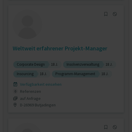
Weltweit erfahrener Projekt-Manager
Corporate Design
18 J.
Insolvenzverwaltung
18 J.
Insourcing
18 J.
Programm-Management
18 J.
Verfügbarkeit einsehen
Referenzen
0
auf Anfrage
D-26969 Butjadingen