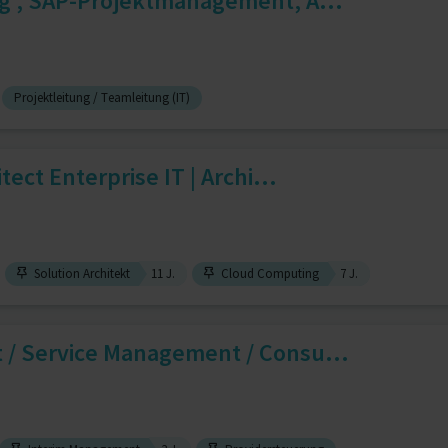
g , SAP-Projektmanagement, A...
Projektleitung / Teamleitung (IT)
tect Enterprise IT | Archi...
Solution Architekt
11 J.
Cloud Computing
7 J.
/ Service Management / Consu...