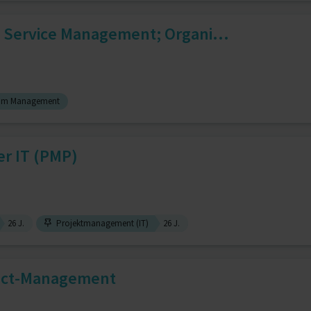
T Service Management; Organi...
rim Management
r IT (PMP)
26 J.
Projektmanagement (IT)
26 J.
ject-Management