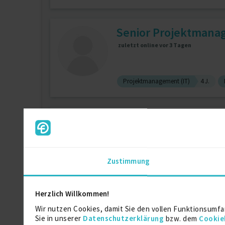
Senior Projektmana
zuletzt online vor 3 Tagen
Projektmanagement (IT)
4 J.
Senior IT-Projektman
Zustimmung
Projektleitung / Teamleitung (IT)
1
Herzlich Willkommen!
Projektassistentin i
Wir nutzen Cookies, damit Sie den vollen Funktionsumfa
Sie in unserer
Datenschutzerklärung
bzw. dem
Cookie