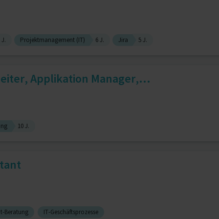
 J.
Projektmanagement (IT)
6 J.
Jira
5 J.
eiter, Applikation Manager,...
ung
10 J.
tant
It-Beratung
IT-Geschäftsprozesse