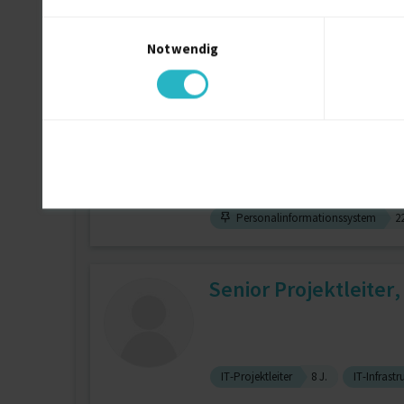
Einwilligungsauswahl
Notwendig
Projektassistenz (IT)
Erfahrener Projektlei
Personalinformationssystem
22
Senior Projektleiter
IT-Projektleiter
8 J.
IT-Infrastr