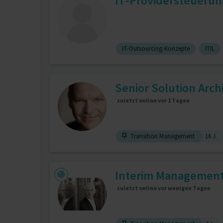
IT-Providersteuerun
IT-Outsourcing-Konzepte
ITIL
Senior Solution Archi
zuletzt online vor 1 Tagen
Transition Management
16 J.
Interim Management 
zuletzt online vor wenigen Tagen