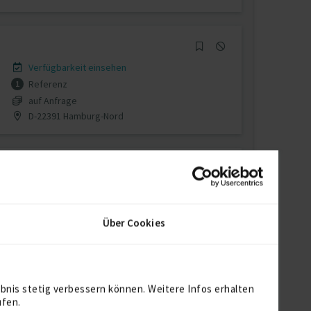
Verfügbarkeit einsehen
Referenz
1
auf Anfrage
D-22391 Hamburg-Nord
Verfügbarkeit einsehen
Referenzen
0
Über Cookies
auf Anfrage
D-25336 Elmshorn
bnis stetig verbessern können. Weitere Infos erhalten
ufen.