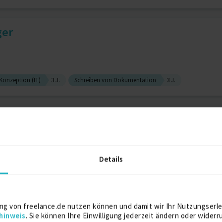
ger
Konzeption (IT)
3 J.
Schreiben von Dokumentation
3 J.
ager, Senior IT-Consultant,...
Details
 J.
Service Management
1 J.
Iaas
m IT Bereich
ng von freelance.de nutzen können und damit wir Ihr Nutzungserle
hinweis
. Sie können Ihre Einwilligung jederzeit ändern oder widerr