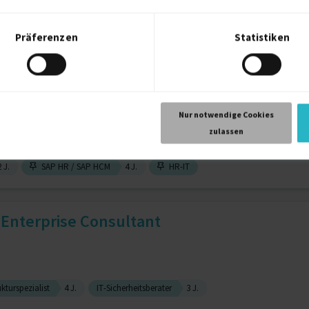
Präferenzen
Statistiken
ter für IT- und Organisati...
Nur notwendige Cookies
zulassen
 J.
SAP HR / SAP HCM
4 J.
HR-IT
, Enterprise Consultant
ukturspezialist
4 J.
IT-Sicherheitsberater
3 J.