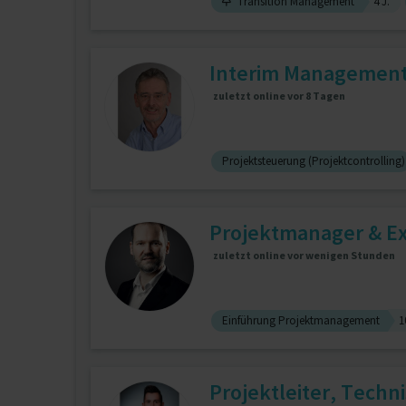
Transition Management
4 J.
Interim Management
zuletzt online vor 8 Tagen
Projektsteuerung (Projektcontrolling)
Projektmanager & Ex
zuletzt online vor wenigen Stunden
Einführung Projektmanagement
1
Projektleiter, Techni