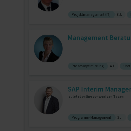
Projektmanagement (IT)
8 J.
Management Beratung
Prozessoptimierung
4 J.
User
SAP Interim Manage
zuletzt online vor wenigen Tagen
Programm-Management
2 J.