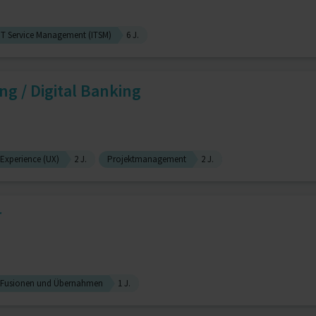
IT Service Management (ITSM)
6 J.
 / Digital Banking
 Experience (UX)
2 J.
Projektmanagement
2 J.
r
Fusionen und Übernahmen
1 J.