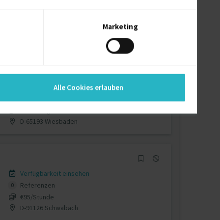
Verfügbarkeit einsehen
Referenzen
0
€50/Stunde
Marketing
D-53225 Bonn
Verfügbarkeit einsehen
Alle Cookies erlauben
Referenzen
0
auf Anfrage
D-65193 Wiesbaden
Verfügbarkeit einsehen
Referenzen
0
€95/Stunde
D-91126 Schwabach