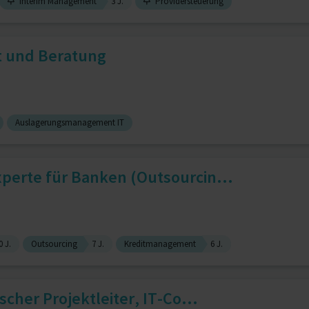
Interim Management
3 J.
Providersteuerung
 und Beratung
Auslagerungsmanagement IT
perte für Banken (Outsourcin...
0 J.
Outsourcing
7 J.
Kreditmanagement
6 J.
scher Projektleiter, IT-Co...