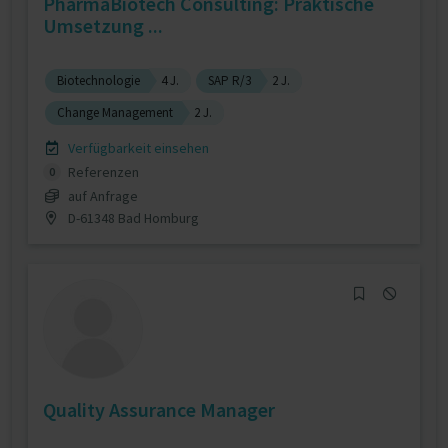
PharmaBiotech Consulting: Praktische
Umsetzung ...
Biotechnologie
4 J.
SAP R/3
2 J.
Change Management
2 J.
Verfügbarkeit einsehen
Referenzen
0
auf Anfrage
D-61348 Bad Homburg
Quality Assurance Manager