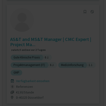
AS&T and MS&T Manager | CMC Expert |
Project Ma...
zuletzt online vor 2 Tagen
Gute Klinische Praxis
6 J.
Projektmanagement (IT)
6 J.
Medizinforschung
1 J.
GMP
Verfügbarkeit einsehen
Referenzen
0
€130/Stunde
D-40225 Düsseldorf