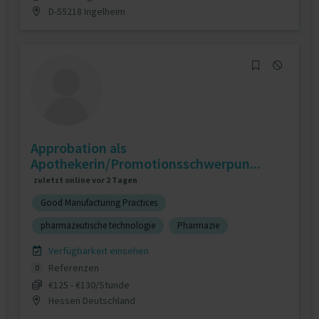
D-55218 Ingelheim
Approbation als
Apothekerin/Promotionsschwerpun...
zuletzt online vor 2 Tagen
Good Manufacturing Practices
pharmazeutische technologie
Pharmazie
Verfügbarkeit einsehen
Referenzen
0
€125 - €130/Stunde
Hessen Deutschland