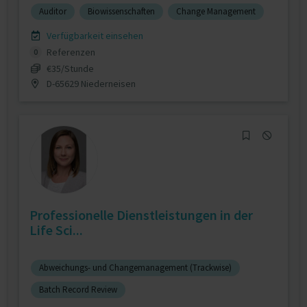
Auditor
Biowissenschaften
Change Management
Verfügbarkeit einsehen
Referenzen
0
€35/Stunde
D-65629 Niederneisen
Professionelle Dienstleistungen in der
Life Sci...
Abweichungs- und Changemanagement (Trackwise)
Batch Record Review