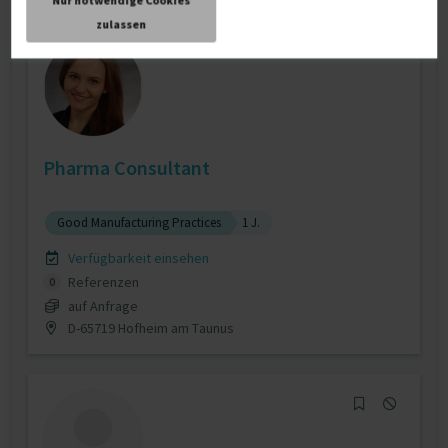
Nur notwendige Cookies
zulassen
Pharma Consultant
Good Manufacturing Practices
1 J.
Verfügbarkeit einsehen
Referenzen
0
auf Anfrage
D-65719 Hofheim am Taunus