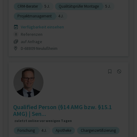
CRM-Berater
5 J.
Qualitätsprüfer Montage
5 J.
Projektmanagement
4 J.
Verfügbarkeit einsehen
Referenzen
0
auf Anfrage
D-68809 Neulußheim
Qualified Person (§14 AMG bzw. §15.1
AMG) | Sen...
zuletzt online vor wenigen Tagen
Forschung
4 J.
Apotheke
Chargenzertifizierung