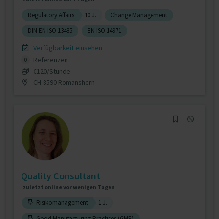
Regulatory Affairs
10 J.
Change Management
DIN EN ISO 13485
EN ISO 14971
Verfügbarkeit einsehen
Referenzen
0
€120/Stunde
CH-8590 Romanshorn
Quality Consultant
zuletzt online vor wenigen Tagen
Risikomanagement
1 J.
Good Manufacturing Practices (GMP)