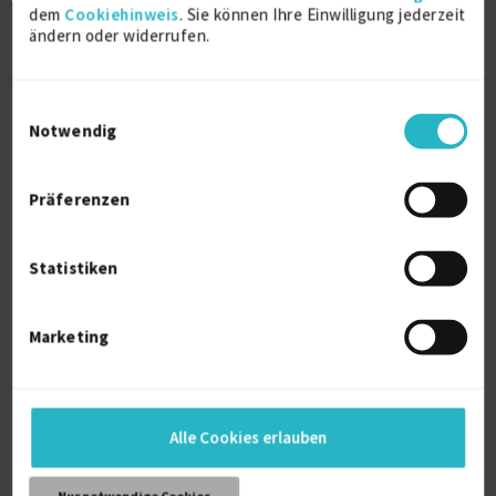
dem
Cookiehinweis
. Sie können Ihre Einwilligung jederzeit
auf Anfrage
ändern oder widerrufen.
D-06847 Dessau-Roßlau
Einwilligungsauswahl
Notwendig
Präferenzen
Quality Manager
Statistiken
zuletzt online vor 6 Tagen
Good Manufacturing Practices
1 J.
GXP
Marketing
Qualitätsmanagement (allg.)
Verfügbarkeit einsehen
Referenzen
0
Alle Cookies erlauben
auf Anfrage
CH-8500 Frauenfeld