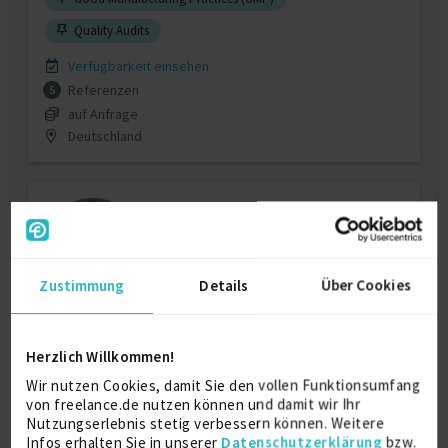
Quality Audits
Verfügbarkeit einsehen
Referenzen
5
auf Anfrage
Deutschland
Zustimmung
Details
Über Cookies
Qualifizierungs- / Validierungsfachmann
Herzlich Willkommen!
Prozessvalidierung
Wir nutzen Cookies, damit Sie den vollen Funktionsumfang
von freelance.de nutzen können und damit wir Ihr
Verfügbarkeit einsehen
Nutzungserlebnis stetig verbessern können. Weitere
Infos erhalten Sie in unserer
Datenschutzerklärung
bzw.
Referenzen
0