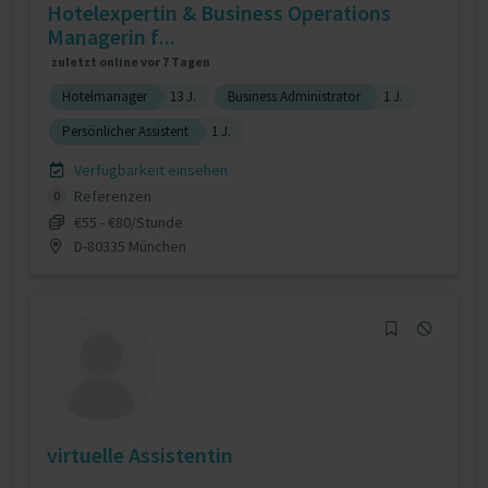
Hotelexpertin & Business Operations
Managerin f...
zuletzt online vor 7 Tagen
Hotelmanager
13 J.
Business Administrator
1 J.
Persönlicher Assistent
1 J.
Verfügbarkeit einsehen
Referenzen
0
€55 - €80/Stunde
D-80335 München
virtuelle Assistentin