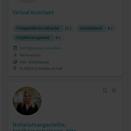
Virtual Assistant
Preisgestalter Einzelhandel
11 J.
Kundendienst
8 J.
Projektmanagement
8 J.
Verfügbarkeit einsehen
Referenzen
0
€30 - €50/Stunde
D-74523 Schwäbisch Hall
Notariatsangestellte,
Ernährungstrainerin, Kite...