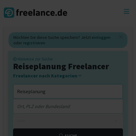
Toggl
menu
Möchten Sie diese Suche speichern? Jetzt
einloggen
oder
registrieren
Hinweise zur Suche
Reiseplanung Freelancer
Freelancer nach Kategorien
0 km
SUCHE