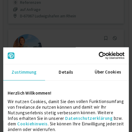
Referenzen
0
auf Anfrage
D-67067 Ludwigshafen am Rhein
Projekt und Eventmanagement / virtuelle
Zustimmung
Details
Über Cookies
Assistenz
Herzlich Willkommen!
Projektleitung / Teamleitung
11 J.
Wir nutzen Cookies, damit Sie den vollen Funktionsumfang
Projektplanung / -vorbereitung
6 J.
von freelance.de nutzen können und damit wir Ihr
Nutzungserlebnis stetig verbessern können. Weitere
Verfügbarkeit einsehen
Infos erhalten Sie in unserer
Datenschutzerklärung
bzw.
Referenzen
0
dem
Cookiehinweis
. Sie können Ihre Einwilligung jederzeit
€65 - €85/Stunde
ändern oder widerrufen.