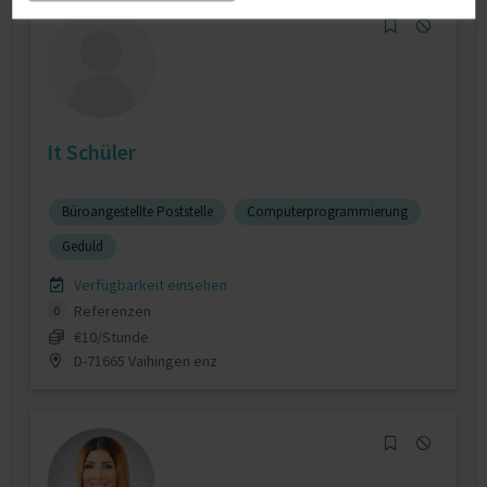
It Schüler
Büroangestellte Poststelle
Computerprogrammierung
Geduld
Verfügbarkeit einsehen
Referenzen
0
€10/Stunde
D-71665 Vaihingen enz