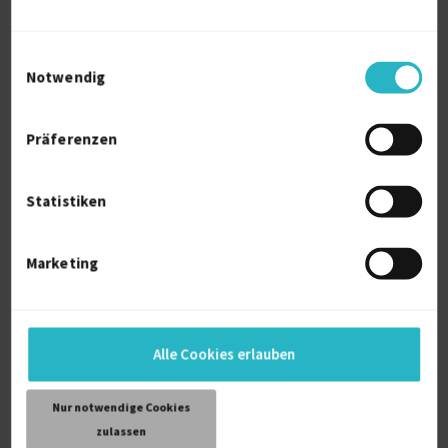
D-22399 Hamburg
Einwilligungsauswahl
Notwendig
Präferenzen
Virtuelle Assistentin
Statistiken
Büroorganisation
8 J.
Bürodienstleistungen
Marketing
E-Mail-Verwaltung
Verfügbarkeit einsehen
Referenzen
0
Alle Cookies erlauben
€32/Stunde
D-25594 Vaale, Holstein
Nur notwendige Cookies
zulassen