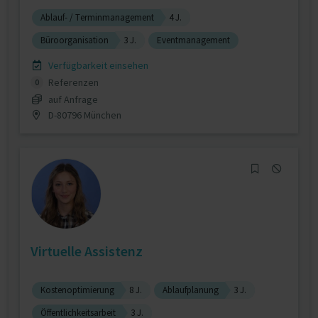
Ablauf- / Terminmanagement
4 J.
Büroorganisation
3 J.
Eventmanagement
Verfügbarkeit einsehen
Referenzen
0
auf Anfrage
D-80796 München
Virtuelle Assistenz
Kostenoptimierung
8 J.
Ablaufplanung
3 J.
Öffentlichkeitsarbeit
3 J.