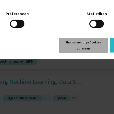
Präferenzen
Statistiken
che Cassandra
Apache Solr
Apache Spark
Digital Innovation Strategist
Nur notwendige Cookies
zulassen
project management (EPM)
ng Machine Learning, Data S...
Large Language Models
7 J.
Python
7 J.