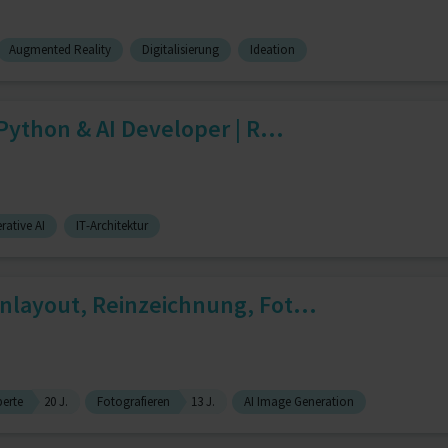
Augmented Reality
Digitalisierung
Ideation
 Python & AI Developer | R...
rative AI
IT-Architektur
nlayout, Reinzeichnung, Fot...
erte
20 J.
Fotografieren
13 J.
AI Image Generation