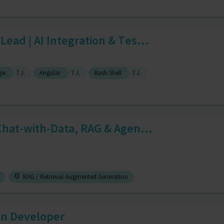
ead | AI Integration & Tes...
ie
7 J.
Angular
7 J.
Bash Shell
7 J.
 Chat-with-Data, RAG & Agen...
RAG / Retrieval-Augmented Generation
on Developer