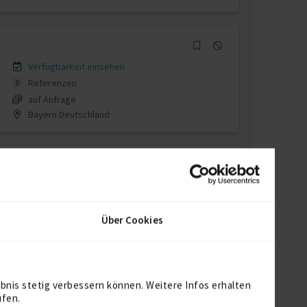
Verfügbarkeit einsehen
Referenzen
0
auf Anfrage
Bayern Deutschland
Verfügbarkeit einsehen
Referenzen
0
Über Cookies
auf Anfrage
D-10317 Berlin
bnis stetig verbessern können. Weitere Infos erhalten
ufen.