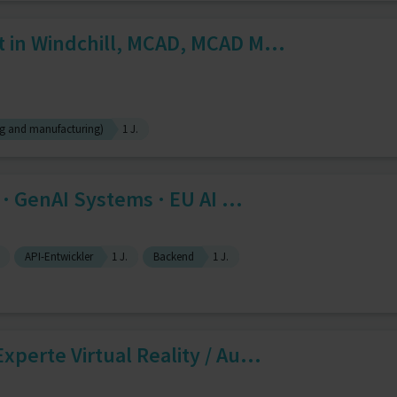
 in Windchill, MCAD, MCAD M...
g and manufacturing)
1 J.
 · GenAI Systems · EU AI ...
API-Entwickler
1 J.
Backend
1 J.
perte Virtual Reality / Au...