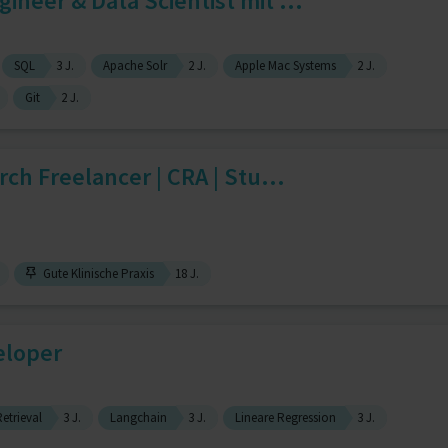
ineer & Data Scientist mit ...
SQL
3 J.
Apache Solr
2 J.
Apple Mac Systems
2 J.
Git
2 J.
rch Freelancer | CRA | Stu...
Gute Klinische Praxis
18 J.
eloper
etrieval
3 J.
Langchain
3 J.
Lineare Regression
3 J.