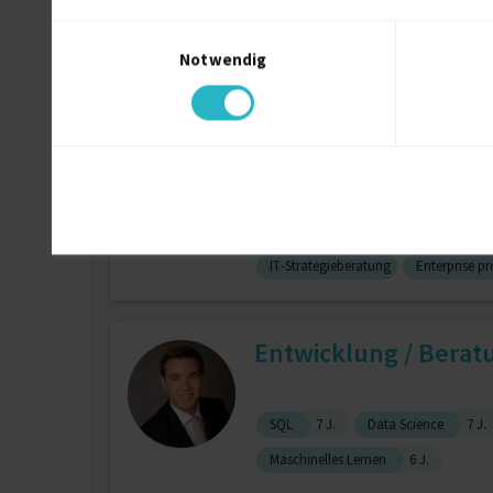
Einwilligungsauswahl
Notwendig
Amazon Web Services (AWS)
Apa
Augmented Reality | 
IT-Strategieberatung
Enterprise 
Entwicklung / Beratu
SQL
7 J.
Data Science
7 J.
Maschinelles Lernen
6 J.