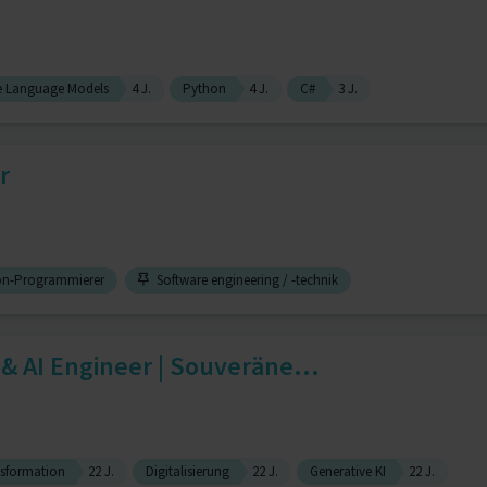
e Language Models
4 J.
Python
4 J.
C#
3 J.
r
n-Programmierer
Software engineering / -technik
 & AI Engineer | Souveräne...
nsformation
22 J.
Digitalisierung
22 J.
Generative KI
22 J.