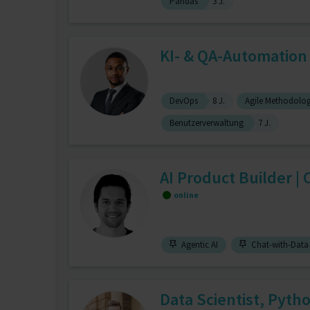
Pandas
3 J.
KI- & QA-Automation L
DevOps
8 J.
Agile Methodolog
Benutzerverwaltung
7 J.
AI Product Builder |
online
Agentic AI
Chat-with-Data
Data Scientist, Pyth