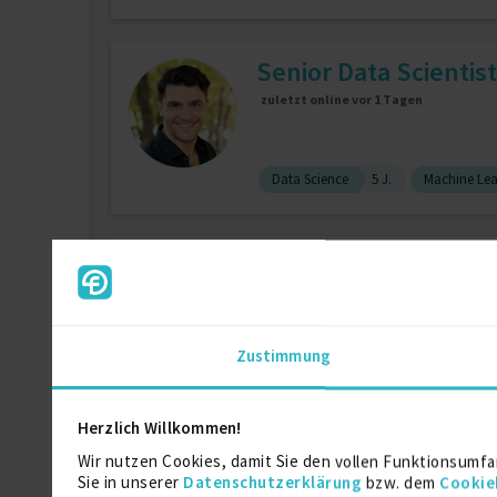
Senior Data Scientist
zuletzt online vor 1 Tagen
Data Science
5 J.
Machine Lea
B2B Marketing: Posit
Zustimmung
Content Marketing
3 J.
Marke
Herzlich Willkommen!
Senior Engineer für 
Wir nutzen Cookies, damit Sie den vollen Funktionsumfa
Sie in unserer
Datenschutzerklärung
bzw. dem
Cookie
zuletzt online vor 3 Tagen