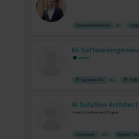
Document Retrieval
4 J.
Larg
KI-Softwareingenieu
online
Generative KI
6 J.
Pytho
AI Solution Architect
zuletzt online vor 8 Tagen
Consultant
22 J.
Digitale Tra