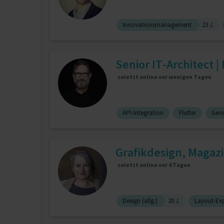
Innovationsmanagement
23 J.
Senior IT-Architect |
zuletzt online vor wenigen Tagen
API-Integration
Flutter
Gene
Grafikdesign, Magazi
zuletzt online vor 4 Tagen
Design (allg.)
20 J.
Layout-Exp