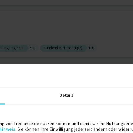
rning Engineer
5 J.
Kundendienst (Sonstige)
1 J.
ionierung, Strategie, Kanäl...
Details
ting
2 J.
Personalentwicklungskonzept
1 J.
AI-Retrieval, Search & Know...
ng von freelance.de nutzen können und damit wir Ihr Nutzungserle
hinweis
. Sie können Ihre Einwilligung jederzeit ändern oder widerr