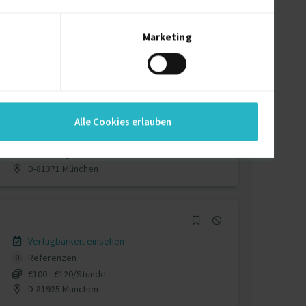
Verfügbarkeit einsehen
Referenzen
0
auf Anfrage
Marketing
nicht angegeben
Verfügbarkeit einsehen
Alle Cookies erlauben
Referenz
1
auf Anfrage
D-81371 München
Verfügbarkeit einsehen
Referenzen
0
€100 - €120/Stunde
D-81925 München