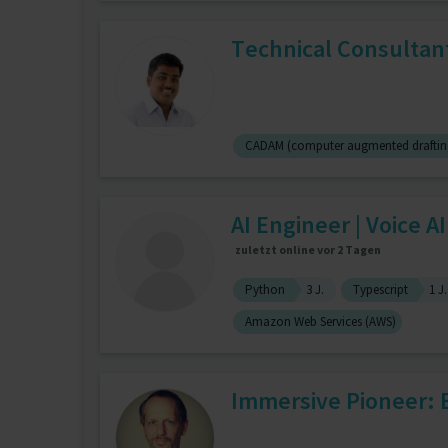
Technical Consultant
CADAM (computer augmented draftin
AI Engineer | Voice AI
zuletzt online vor 2 Tagen
Python
3 J.
Typescript
1 J.
Amazon Web Services (AWS)
Immersive Pioneer: Ex