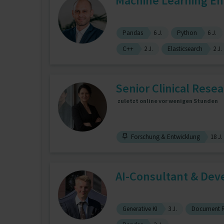
Machine Learning Eng
Pandas
6 J.
Python
6 J.
C++
2 J.
Elasticsearch
2 J.
Senior Clinical Resea
zuletzt online vor wenigen Stunden
Forschung & Entwicklung
18 J.
AI-Consultant & Dev
Generative KI
3 J.
Document R