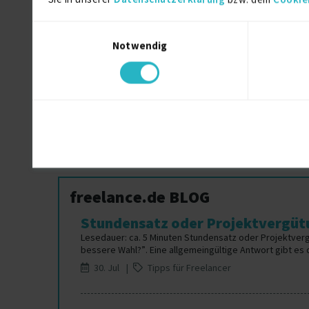
Risk manager Projekte für Freiberufler
Einwilligungsauswahl
Notwendig
Roboterprogrammierer Projekte für Freiber
RISE with SAP Projekte für Freiberufler
freelance.de BLOG
Stundensatz oder Projektvergütu
Lesedauer: ca. 5 Minuten Stundensatz oder Projektver
bessere Wahl?”. Eine allgemeingültige Antwort gibt es da
30. Jul |
Tipps für Freelancer