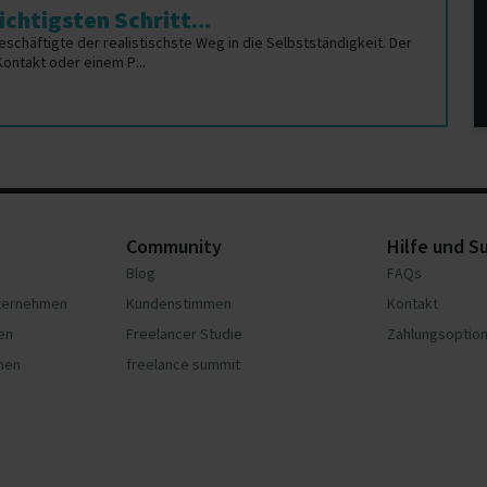
chtigsten Schritt...
Beschäftigte der realistischste Weg in die Selbstständigkeit. Der
Kontakt oder einem P...
Community
Hilfe und S
Blog
FAQs
nternehmen
Kundenstimmen
Kontakt
en
Freelancer Studie
Zahlungsoptio
hmen
freelance summit