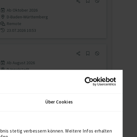
Ab Oktober 2026
D-Baden-Württemberg
Remote
23.07.2026 10:53
Ab August 2026
D-Ingolstadt
12.07.2026 07:30
Über Cookies
 Projekte für Freiberufler
bnis stetig verbessern können. Weitere Infos erhalten
le Based Access Control Projekte für
ufen.