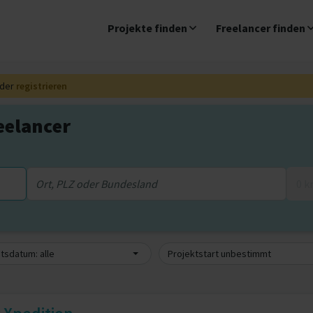
Projekte finden
Freelancer finden
der
registrieren
eelancer
0 
sdatum: alle
Projektstart unbestimmt