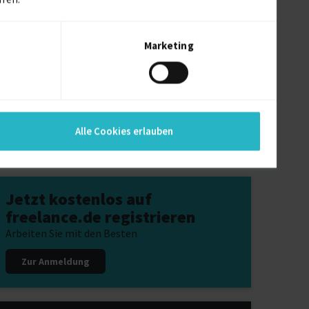
iberufler
iseplanung Projekte für Freiberufler
Marketing
chtsanwaltsfachangestellte Projekte für
iberufler
chtlinien als Code Projekte für Freiberufler
Alle Cookies erlauben
Jetzt kostenlos auf
freelance.de registrieren
Arbeiten Sie mit den Besten
Zur Anmeldung