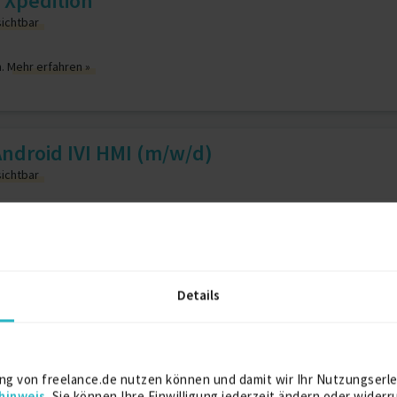
 Xpedition
sichtbar
n.
Mehr erfahren »
 Android IVI HMI (m/w/d)
sichtbar
n.
Mehr erfahren »
Details
Rohrleitungsplanung Projekte für Freiberufler
Re
ng von freelance.de nutzen können und damit wir Ihr Nutzungserle
Referenzarchitektur Projekte für Freiberufler
Ro
hinweis
. Sie können Ihre Einwilligung jederzeit ändern oder widerr