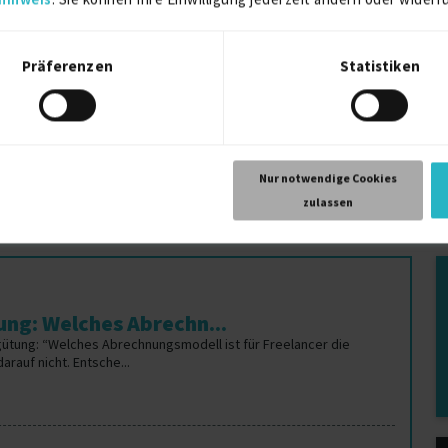
Fre
Refactoring Projekte für Freiberufler
Re
Präferenzen
Statistiken
ufler
Reporting-Tools Projekte für Freiberufler
Re
Fre
Requirements Engineering Projekte für
Ri
Freiberufler
Nur notwendige Cookies
zulassen
ng: Welches Abrechn...
gütung: “Welches Abrechnungsmodell ist für Freelancer die
rauf nicht. Entsche...