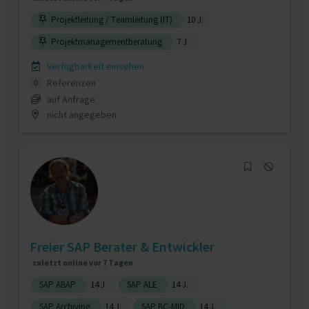
Projektleitung / Teamleitung (IT)
10 J.
Projektmanagementberatung
7 J.
Verfügbarkeit einsehen
Referenzen
0
auf Anfrage
nicht angegeben
Freier SAP Berater & Entwickler
zuletzt online vor 7 Tagen
SAP ABAP
14 J.
SAP ALE
14 J.
SAP Archiving
14 J.
SAP BC-MID
14 J.