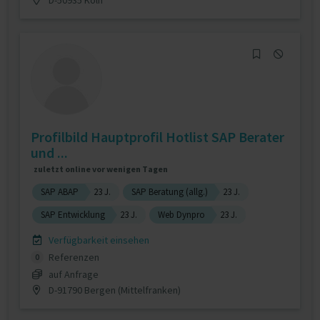
Profilbild Hauptprofil Hotlist SAP Berater
und ...
zuletzt online vor wenigen Tagen
SAP ABAP
23 J.
SAP Beratung (allg.)
23 J.
SAP Entwicklung
23 J.
Web Dynpro
23 J.
Verfügbarkeit einsehen
Referenzen
0
auf Anfrage
D-91790 Bergen (Mittelfranken)