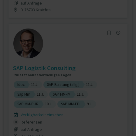
auf Anfrage
D-76703 Kraichtal
SAP Logistik Consulting
zuletzt online vor wenigen Tagen
Idoc
11 J.
SAP Beratung (allg.)
11 J.
Sap Mm
11 J.
SAP MM-IM
11 J.
SAP MM-PUR
10 J.
SAP MM-EDI
9 J.
Verfügbarkeit einsehen
Referenzen
0
auf Anfrage
D-50935 Köln