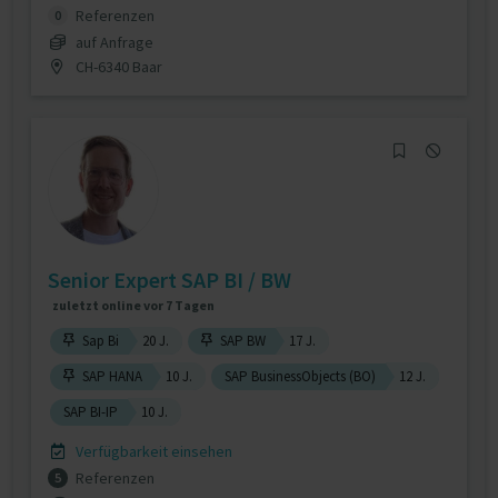
Referenzen
0
auf Anfrage
CH-6340 Baar
Senior Expert SAP BI / BW
zuletzt online vor 7 Tagen
Sap Bi
20 J.
SAP BW
17 J.
SAP HANA
10 J.
SAP BusinessObjects (BO)
12 J.
SAP BI-IP
10 J.
Verfügbarkeit einsehen
Referenzen
5