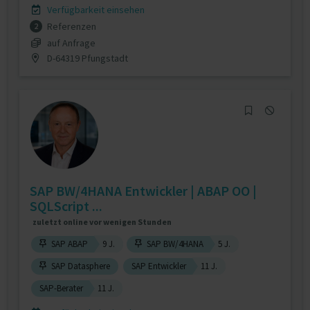
Verfügbarkeit einsehen
Referenzen
2
auf Anfrage
D-64319 Pfungstadt
SAP BW/4HANA Entwickler | ABAP OO |
SQLScript ...
zuletzt online vor wenigen Stunden
SAP ABAP
9 J.
SAP BW/4HANA
5 J.
SAP Datasphere
SAP Entwickler
11 J.
SAP-Berater
11 J.