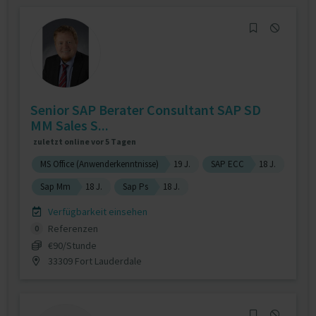
Senior SAP Berater Consultant SAP SD
MM Sales S...
zuletzt online vor 5 Tagen
MS Office (Anwenderkenntnisse)
19 J.
SAP ECC
18 J.
Sap Mm
18 J.
Sap Ps
18 J.
Verfügbarkeit einsehen
Referenzen
0
€90/Stunde
33309 Fort Lauderdale