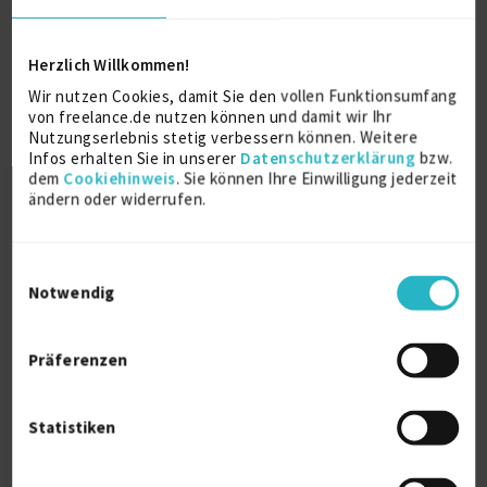
ABAP
21 J.
Scrum
21 J.
SAP ABAP
20 J.
SAP Entwicklung
20 J.
Herzlich Willkommen!
Wir nutzen Cookies, damit Sie den vollen Funktionsumfang
Verfügbarkeit einsehen
von freelance.de nutzen können und damit wir Ihr
Referenzen
0
Nutzungserlebnis stetig verbessern können. Weitere
auf Anfrage
Infos erhalten Sie in unserer
Datenschutzerklärung
bzw.
D-10559 Mitte
dem
Cookiehinweis
. Sie können Ihre Einwilligung jederzeit
ändern oder widerrufen.
Einwilligungsauswahl
Notwendig
Präferenzen
SAP Full-Stack Architect | SAP BTP (CAP,
RAP, U...
Statistiken
zuletzt online vor wenigen Tagen
SAP Cloud Platform
7 J.
SAP S/4HANA
7 J.