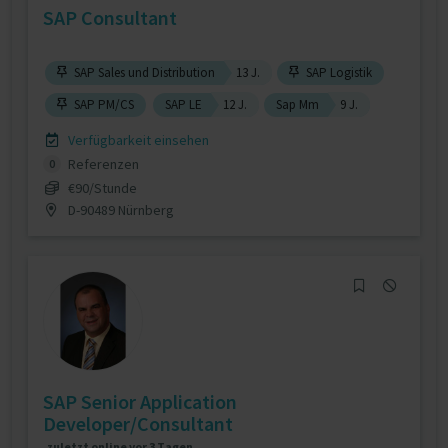
SAP Consultant
SAP Sales und Distribution
13 J.
SAP Logistik
SAP PM/CS
SAP LE
12 J.
Sap Mm
9 J.
Verfügbarkeit einsehen
Referenzen
0
€90/Stunde
D-90489 Nürnberg
SAP Senior Application
Developer/Consultant
zuletzt online vor 3 Tagen