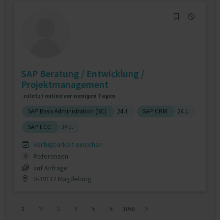
SAP Beratung / Entwicklung /
Projektmanagement
zuletzt online vor wenigen Tagen
SAP Basis Administration (BC)
24 J.
SAP CRM
24 J.
SAP ECC
24 J.
Verfügbarkeit einsehen
Referenzen
0
auf Anfrage
D-39112 Magdeburg
1
2
3
4
5
6
1050