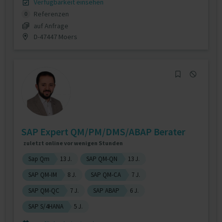
Verfügbarkeit einsehen
Referenzen
0
auf Anfrage
D-47447 Moers
SAP Expert QM/PM/DMS/ABAP Berater
zuletzt online vor wenigen Stunden
Sap Qm
13 J.
SAP QM-QN
13 J.
SAP QM-IM
8 J.
SAP QM-CA
7 J.
SAP QM-QC
7 J.
SAP ABAP
6 J.
SAP S/4HANA
5 J.