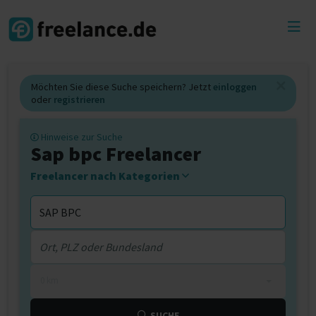
Toggl
menu
Möchten Sie diese Suche speichern? Jetzt
einloggen
oder
registrieren
Hinweise zur Suche
Sap bpc Freelancer
Freelancer nach Kategorien
0 km
SUCHE