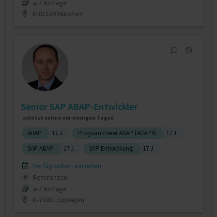
auf Anfrage
D-81539 München
Senior SAP ABAP-Entwickler
zuletzt online vor wenigen Tagen
ABAP
17 J.
Programmierer ABAP (ADAP4)
17 J.
SAP ABAP
17 J.
SAP Entwicklung
17 J.
Verfügbarkeit einsehen
Referenzen
0
auf Anfrage
D-75031 Eppingen