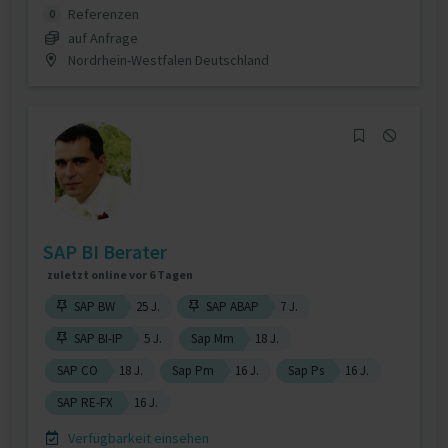
Referenzen
0
auf Anfrage
Nordrhein-Westfalen Deutschland
SAP BI Berater
zuletzt online vor 6 Tagen
SAP BW
25 J.
SAP ABAP
7 J.
SAP BI-IP
5 J.
Sap Mm
18 J.
SAP CO
18 J.
Sap Pm
16 J.
Sap Ps
16 J.
SAP RE-FX
16 J.
Verfügbarkeit einsehen