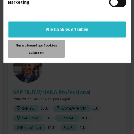
Marketing
SAP Fiori
6 J.
ABAP
6 J.
SAP Fiori UX
6 J.
Verfügbarkeit einsehen
Referenzen
0
auf Anfrage
Alle Cookies erlauben
D-94469 Deggendorf
Nur notwendige Cookies
zulassen
SAP BI/BW/HANA Professional
zuletzt online vor wenigen Tagen
SAP BW
16 J.
SAP BW/4HANA
6 J.
SAP HANA
6 J.
SAP ABAP
21 J.
SAP NetWeaver
10 J.
Sap Bi
6 J.