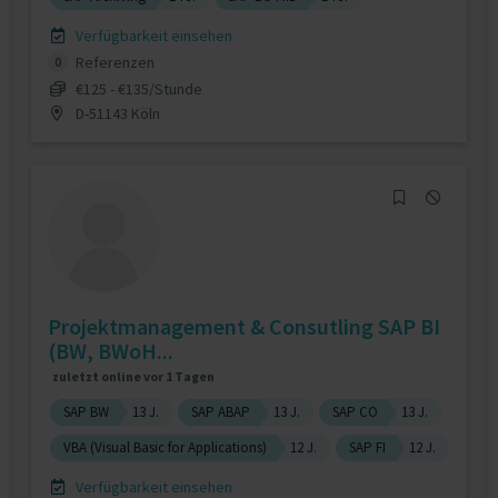
Verfügbarkeit einsehen
Referenzen
0
€125 - €135/Stunde
D-51143 Köln
Projektmanagement & Consutling SAP BI
(BW, BWoH...
zuletzt online vor 1 Tagen
SAP BW
13 J.
SAP ABAP
13 J.
SAP CO
13 J.
VBA (Visual Basic for Applications)
12 J.
SAP FI
12 J.
Verfügbarkeit einsehen