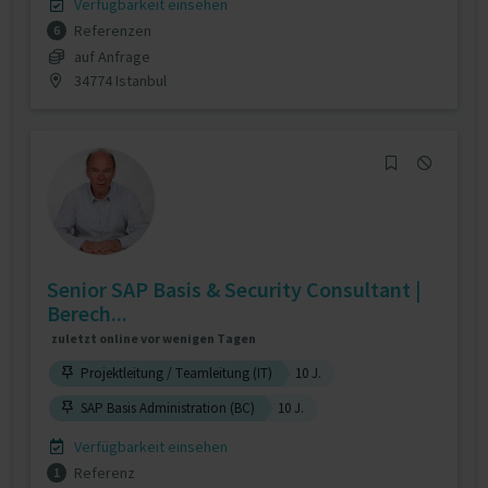
Verfügbarkeit einsehen
Referenzen
6
auf Anfrage
34774 Istanbul
Senior SAP Basis & Security Consultant |
Berech...
zuletzt online vor wenigen Tagen
Projektleitung / Teamleitung (IT)
10 J.
SAP Basis Administration (BC)
10 J.
Verfügbarkeit einsehen
Referenz
1