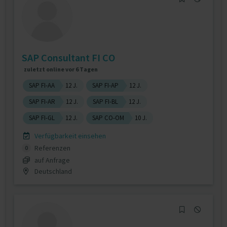
SAP Consultant FI CO
zuletzt online vor 6 Tagen
SAP FI-AA
12 J.
SAP FI-AP
12 J.
SAP FI-AR
12 J.
SAP FI-BL
12 J.
SAP FI-GL
12 J.
SAP CO-OM
10 J.
Verfügbarkeit einsehen
Referenzen
0
auf Anfrage
Deutschland