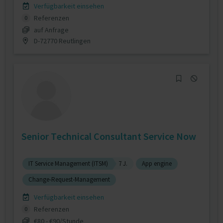
Verfügbarkeit einsehen
Referenzen
0
auf Anfrage
D-72770 Reutlingen
Senior Technical Consultant Service Now
IT Service Management (ITSM)
7 J.
App engine
Change-Request-Management
Verfügbarkeit einsehen
Referenzen
0
€80 - €90/Stunde