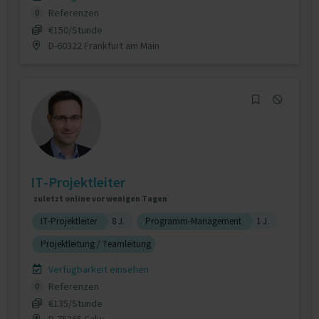
Referenzen
0
€150/Stunde
D-60322 Frankfurt am Main
IT-Projektleiter
zuletzt online vor wenigen Tagen
IT-Projektleiter
8 J.
Programm-Management
1 J.
Projektleitung / Teamleitung
Verfügbarkeit einsehen
Referenzen
0
€135/Stunde
D-75365 Calw