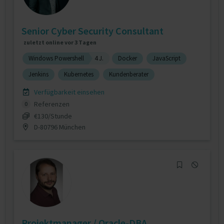
Senior Cyber Security Consultant
zuletzt online vor 3 Tagen
Windows Powershell
4 J.
Docker
JavaScript
Jenkins
Kubernetes
Kundenberater
Verfügbarkeit einsehen
Referenzen
0
€130/Stunde
D-80796 München
Projektmanager / Oracle-DBA