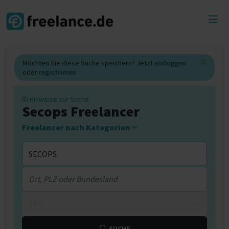
Toggl
menu
Möchten Sie diese Suche speichern? Jetzt
einloggen
oder
registrieren
Hinweise zur Suche
Secops Freelancer
Freelancer nach Kategorien
0 km
SUCHE