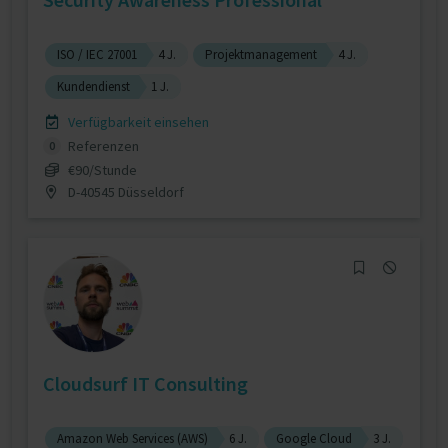
ISO / IEC 27001
4 J.
Projektmanagement
4 J.
Kundendienst
1 J.
Verfügbarkeit einsehen
Referenzen
0
€90/Stunde
D-40545 Düsseldorf
Cloudsurf IT Consulting
Amazon Web Services (AWS)
6 J.
Google Cloud
3 J.