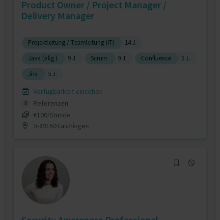
Product Owner / Project Manager /
Delivery Manager
Projektleitung / Teamleitung (IT)
14 J.
Java (allg.)
9 J.
Scrum
9 J.
Confluence
5 J.
Jira
5 J.
Verfügbarkeit einsehen
Referenzen
0
€100/Stunde
D-89150 Laichingen
Security Awareness Professional