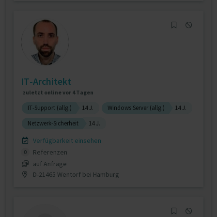
IT-Architekt
zuletzt online vor 4 Tagen
IT-Support (allg.)
14 J.
Windows Server (allg.)
14 J.
Netzwerk-Sicherheit
14 J.
Verfügbarkeit einsehen
Referenzen
0
auf Anfrage
D-21465 Wentorf bei Hamburg