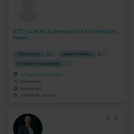
IOT | LLM/AI, Cybersecurity Architecture,
Penet...
Cyber Security
21 J.
System Architektur
21 J.
Compliance management
7 J.
Verfügbarkeit einsehen
Referenzen
0
auf Anfrage
1058AM Amsterdam