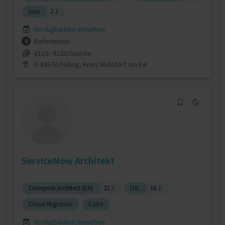
Iaas
2 J.
Verfügbarkeit einsehen
Referenzen
5
€110 - €220/Stunde
D-84570 Polling, Kreis Mühldorf am Inn
ServiceNow Architekt
Enterprise Architect (EA)
22 J.
ITIL
10 J.
Cloud Migration
Cobit
Verfügbarkeit einsehen