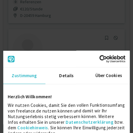
Referenzen
0
€120/Stunde
D-20459 Hamburg
IT Security Consultant
Zustimmung
Details
Über Cookies
Agile Methodologie
3 J.
Architekturvisualisierung
Herzlich Willkommen!
Cortex XDR
Cribl
Wir nutzen Cookies, damit Sie den vollen Funktionsumfang
Verfügbarkeit einsehen
von freelance.de nutzen können und damit wir Ihr
Referenzen
0
Nutzungserlebnis stetig verbessern können. Weitere
Infos erhalten Sie in unserer
Datenschutzerklärung
bzw.
auf Anfrage
dem
Cookiehinweis
. Sie können Ihre Einwilligung jederzeit
D-60313 Frankfurt am Main