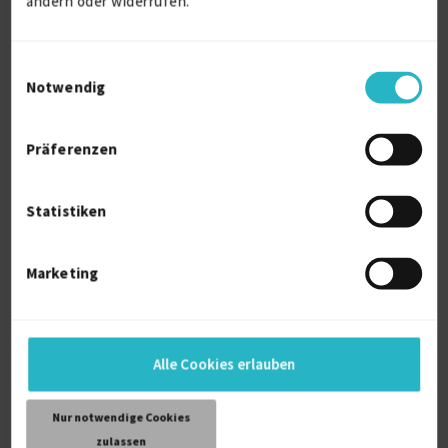
ändern oder widerrufen.
Einwilligungsauswahl
Notwendig
Präferenzen
Junior SOC Analyst
zuletzt online vor 5 Tagen
Statistiken
Aufseher
1 J.
Firewalls
1 J.
Microsoft Azure
1 J.
Audits
ISO / IEC 27001
Marketing
Verfügbarkeit einsehen
Referenzen
0
auf Anfrage
Alle Cookies erlauben
D-12099 Berlin
Nur notwendige Cookies
zulassen