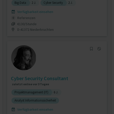
Big Data
2 J.
Cyber Security
2 J.
Verfügbarkeit einsehen
Referenzen
0
€130/Stunde
D-41372 Niederkruchten
Cyber Security Consultant
zuletzt online vor 3 Tagen
Projektmanagement (IT)
6 J.
Analyst Informationssicherheit
Verfügbarkeit einsehen