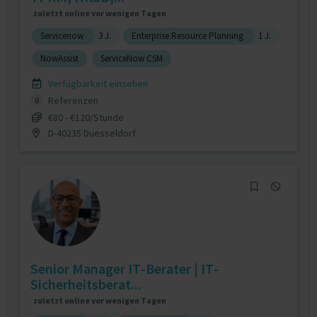
zuletzt online vor wenigen Tagen
Servicenow
3 J.
Enterprise Resource Planning
1 J.
NowAssist
ServiceNow CSM
Verfügbarkeit einsehen
Referenzen
0
€80 - €120/Stunde
D-40235 Duesseldorf
Senior Manager IT-Berater | IT-
Sicherheitsberat...
zuletzt online vor wenigen Tagen