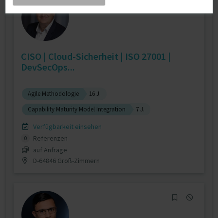
CISO | Cloud-Sicherheit | ISO 27001 |
DevSecOps...
Agile Methodologie
16 J.
Capability Maturity Model Integration
7 J.
Verfügbarkeit einsehen
Referenzen
0
auf Anfrage
D-64846 Groß-Zimmern