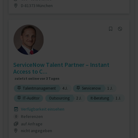
D-81373 München
ServiceNow Talent Partner – Instant
Access to C...
zuletzt online vor 3 Tagen
Talentmanagement
4 J.
Servicenow
1 J.
IT-Auditor
Outsourcing
2 J.
It-Beratung
1 J.
Verfügbarkeit einsehen
Referenzen
0
auf Anfrage
nicht angegeben