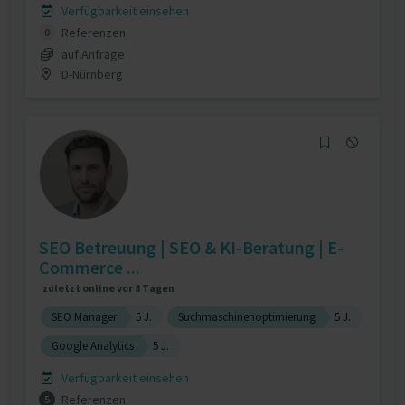
Verfügbarkeit einsehen
Referenzen
0
auf Anfrage
D-Nürnberg
SEO Betreuung | SEO & KI-Beratung | E-
Commerce ...
zuletzt online vor 8 Tagen
SEO Manager
5 J.
Suchmaschinenoptimierung
5 J.
Google Analytics
5 J.
Verfügbarkeit einsehen
Referenzen
5