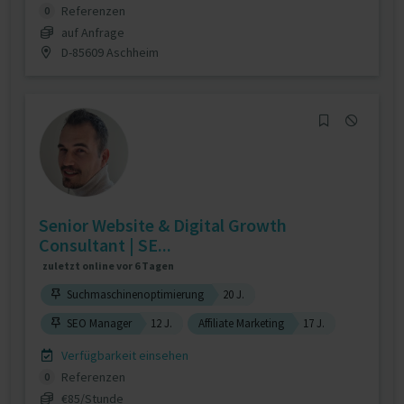
Referenzen
0
auf Anfrage
D-85609 Aschheim
Senior Website & Digital Growth
Consultant | SE...
zuletzt online vor 6 Tagen
Suchmaschinenoptimierung
20 J.
SEO Manager
12 J.
Affiliate Marketing
17 J.
Verfügbarkeit einsehen
Referenzen
0
€85/Stunde