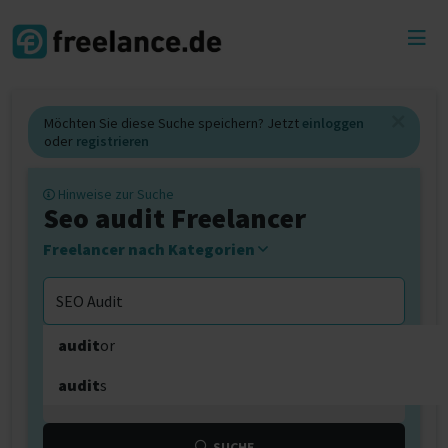
Toggl
menu
Möchten Sie diese Suche speichern? Jetzt
einloggen
oder
registrieren
Hinweise zur Suche
Seo audit Freelancer
Freelancer nach Kategorien
audit
or
audit
s
0 km
SUCHE