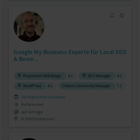
Google My Business Experte für Local SEO
& Bewe...
Responsive Webdesign
4 J.
SEO Manager
4 J.
WordPress
4 J.
Online Community Manager
7 J.
Verfügbarkeit einsehen
Referenzen
0
auf Anfrage
D-30629 Hannover