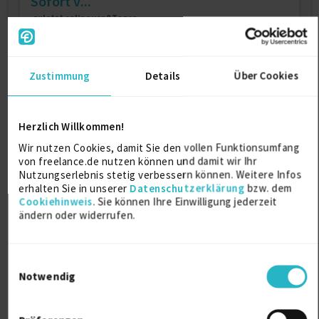
Sofort v...
zuletzt online vor 8 Tagen
Suchmaschinenoptimierung
13 J.
Webdesign
7 J.
IT-Berater
6 J.
SEO Manager
6 J.
Zustimmung
Details
Über Cookies
Verfügbarkeit einsehen
Referenzen
5
auf Anfrage
Herzlich Willkommen!
D-80687 München
Wir nutzen Cookies, damit Sie den vollen Funktionsumfang
von freelance.de nutzen können und damit wir Ihr
Nutzungserlebnis stetig verbessern können. Weitere Infos
erhalten Sie in unserer
Datenschutzerklärung
bzw. dem
Cookiehinweis
. Sie können Ihre Einwilligung jederzeit
ändern oder widerrufen.
Einwilligungsauswahl
Web-Analytics, SEO & KI-Automatisierung
Notwendig
Consul...
zuletzt online vor wenigen Stunden