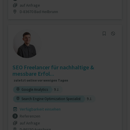
auf Anfrage
D-83670 Bad Heilbrunn
SEO Freelancer für nachhaltige &
messbare Erfol...
zuletzt online vor wenigen Tagen
Google Analytics
9 J.
Search Engine Optimization Specialist
9 J.
Verfügbarkeit einsehen
Referenzen
3
auf Anfrage
D-86150 Augsburg