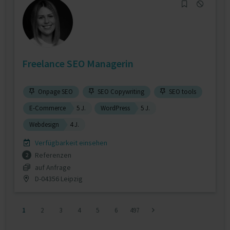
Freelance SEO Managerin
Onpage SEO
SEO Copywriting
SEO tools
E-Commerce
5 J.
WordPress
5 J.
Webdesign
4 J.
Verfügbarkeit einsehen
Referenzen
2
auf Anfrage
D-04356 Leipzig
1
2
3
4
5
6
497