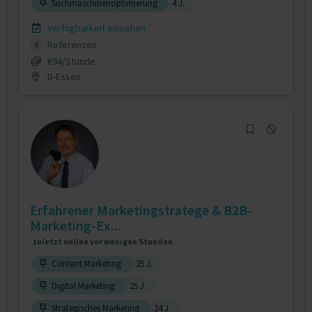
Suchmaschinenoptimierung
4 J.
Verfügbarkeit einsehen
Referenzen
0
€94/Stunde
D-Essen
Erfahrener Marketingstratege & B2B-
Marketing-Ex...
zuletzt online vor wenigen Stunden
Content Marketing
25 J.
Digital Marketing
25 J.
Strategisches Marketing
24 J.