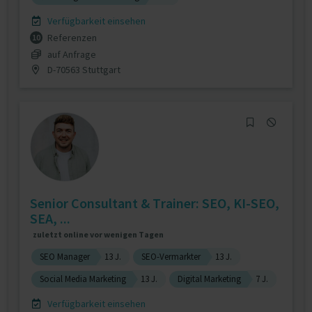
Verfügbarkeit einsehen
Referenzen
10
auf Anfrage
D-70563 Stuttgart
Senior Consultant & Trainer: SEO, KI-SEO,
SEA, ...
zuletzt online vor wenigen Tagen
SEO Manager
13 J.
SEO-Vermarkter
13 J.
Social Media Marketing
13 J.
Digital Marketing
7 J.
Verfügbarkeit einsehen