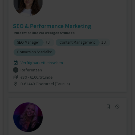
SEO & Performance Marketing
zuletzt online vor wenigen Stunden
SEO Manager
7 J.
Content Management
1 J.
Conversion Specialist
Verfügbarkeit einsehen
Referenzen
3
€80 - €100/Stunde
D-61440 Oberursel (Taunus)