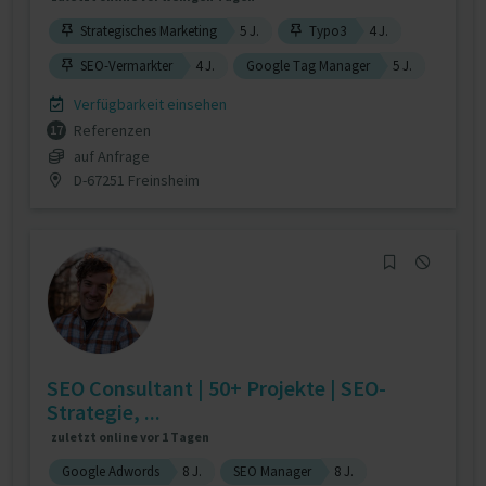
Strategisches Marketing
5 J.
Typo3
4 J.
SEO-Vermarkter
4 J.
Google Tag Manager
5 J.
Verfügbarkeit einsehen
Referenzen
17
auf Anfrage
D-67251 Freinsheim
SEO Consultant | 50+ Projekte | SEO-
Strategie, ...
zuletzt online vor 1 Tagen
Google Adwords
8 J.
SEO Manager
8 J.