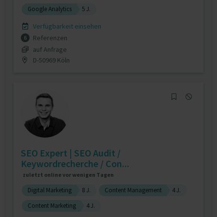
Google Analytics
5 J.
Verfügbarkeit einsehen
Referenzen
6
auf Anfrage
D-50969 Köln
SEO Expert | SEO Audit /
Keywordrecherche / Con...
zuletzt online vor wenigen Tagen
Digital Marketing
8 J.
Content Management
4 J.
Content Marketing
4 J.