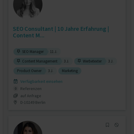
SEO Consultant | 10 Jahre Erfahrung |
Content M...
SEO Manager
11 J.
Content Management
3 J.
Werbetexter
3 J.
Product Owner
3 J.
Marketing
Verfügbarkeit einsehen
Referenzen
0
auf Anfrage
D-10249 Berlin