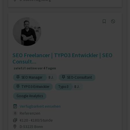
SEO Freelancer | TYPO3 Entwickler | SEO
Consult...
zuletzt online vor 4 Tagen
SEO Manager
8 J.
SEO-Consultant
TYPO3-Entwickler
Typo3
8 J.
Google Analytics
Verfügbarkeit einsehen
Referenzen
0
€120 - €180/Stunde
D-53225 Bonn