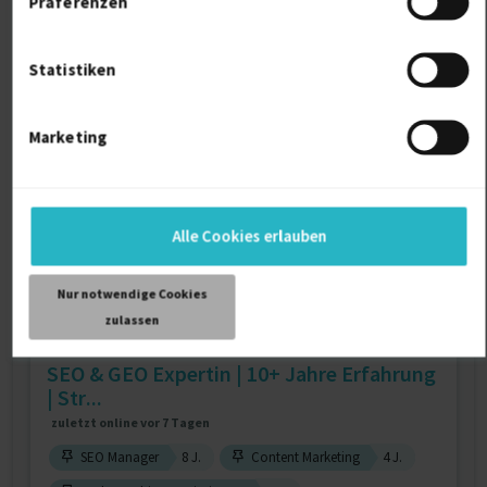
Präferenzen
SEO Manager
9 J.
Google Analytics
3 J.
Marketing Automation
Statistiken
Verfügbarkeit einsehen
Referenzen
0
Marketing
auf Anfrage
D-40477 Düsseldorf
Alle Cookies erlauben
Nur notwendige Cookies
zulassen
SEO & GEO Expertin | 10+ Jahre Erfahrung
| Str...
zuletzt online vor 7 Tagen
SEO Manager
8 J.
Content Marketing
4 J.