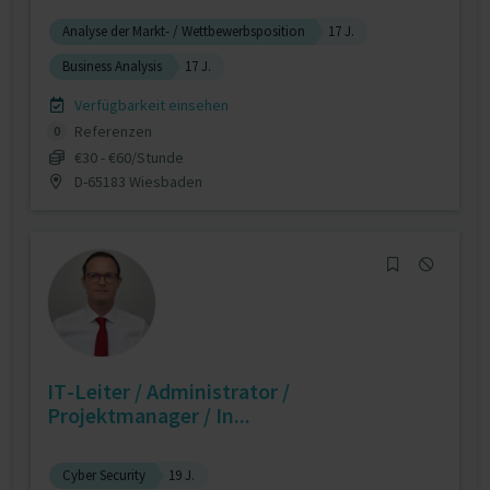
Analyse der Markt- / Wettbewerbsposition
17 J.
Business Analysis
17 J.
Verfügbarkeit einsehen
Referenzen
0
€30 - €60/Stunde
D-65183 Wiesbaden
IT-Leiter / Administrator /
Projektmanager / In...
Cyber Security
19 J.