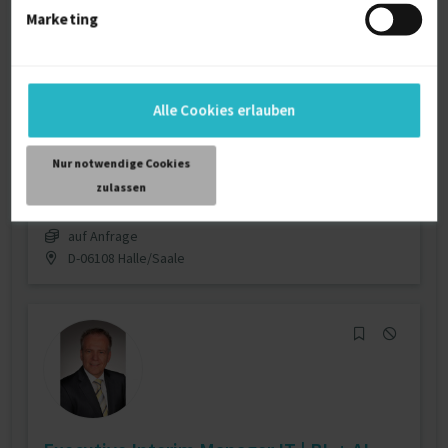
Marketing
Jarat UG (haftungsbeschränkt)
consulting-coachi...
Alle Cookies erlauben
Aus- / Weiterbildung
24 J.
Bildungsmanagement
24 J.
Eigenmotivation
24 J.
Nur notwendige Cookies
Verfügbarkeit einsehen
zulassen
Referenzen
0
auf Anfrage
D-06108 Halle/Saale