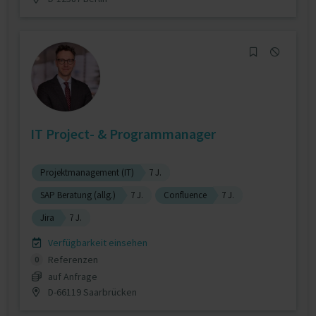
IT Project- & Programmanager
Projektmanagement (IT)
7 J.
SAP Beratung (allg.)
7 J.
Confluence
7 J.
Jira
7 J.
Verfügbarkeit einsehen
Referenzen
0
auf Anfrage
D-66119 Saarbrücken