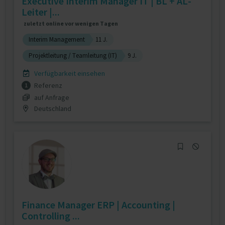
Executive Interim Manager IT | BL + AL-
Leiter |...
zuletzt online vor wenigen Tagen
Interim Management
11 J.
Projektleitung / Teamleitung (IT)
9 J.
Verfügbarkeit einsehen
Referenz
1
auf Anfrage
Deutschland
Finance Manager ERP | Accounting |
Controlling ...