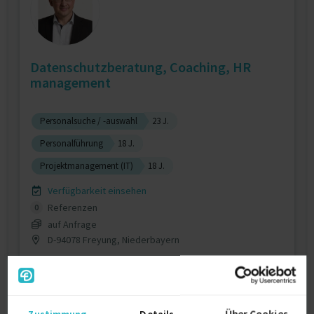
Datenschutzberatung, Coaching, HR
management
Personalsuche / -auswahl
23 J.
Personalführung
18 J.
Projektmanagement (IT)
18 J.
Verfügbarkeit einsehen
Referenzen
0
auf Anfrage
D-94078 Freyung, Niederbayern
Zustimmung
Details
Über Cookies