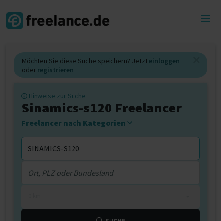
Toggl
menu
Möchten Sie diese Suche speichern? Jetzt
einloggen
oder
registrieren
Hinweise zur Suche
Sinamics-s120 Freelancer
Freelancer nach Kategorien
0 km
SUCHE