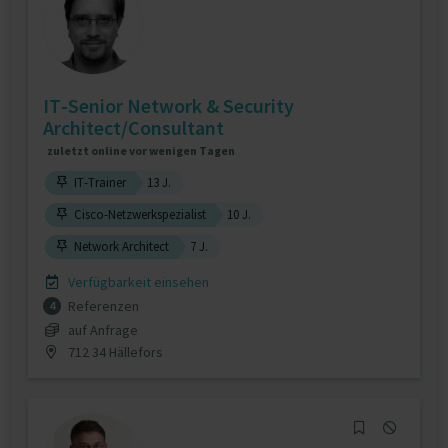
IT-Senior Network & Security
Architect/Consultant
zuletzt online vor wenigen Tagen
IT-Trainer
13 J.
Cisco-Netzwerkspezialist
10 J.
Network Architect
7 J.
Verfügbarkeit einsehen
Referenzen
4
auf Anfrage
712 34 Hällefors