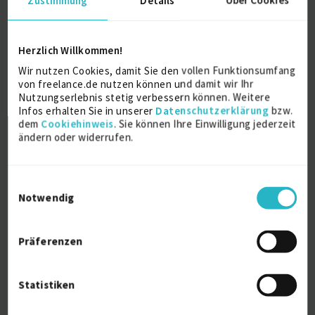
Herzlich Willkommen!
zertifizierter Business-Coach, Trainer und
Wir nutzen Cookies, damit Sie den vollen Funktionsumfang
Berater
von freelance.de nutzen können und damit wir Ihr
Nutzungserlebnis stetig verbessern können. Weitere
Infos erhalten Sie in unserer
Datenschutzerklärung
bzw.
Training - Coaching-Kompetenzen
27 J.
dem
Cookiehinweis
. Sie können Ihre Einwilligung jederzeit
ändern oder widerrufen.
Führungstraining
23 J.
Personalführung
22 J.
Verfügbarkeit einsehen
Referenz
1
Einwilligungsauswahl
auf Anfrage
Notwendig
D-51371 Leverkusen
Präferenzen
Statistiken