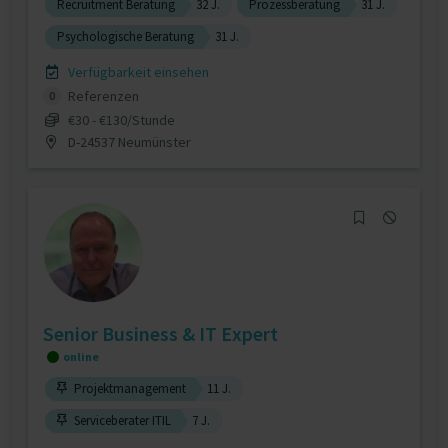
Recruitment Beratung
32 J.
Prozessberatung
31 J.
Psychologische Beratung
31 J.
Verfügbarkeit einsehen
Referenzen
0
€30 - €130/Stunde
D-24537 Neumünster
Senior Business & IT Expert
online
Projektmanagement
11 J.
Serviceberater ITIL
7 J.