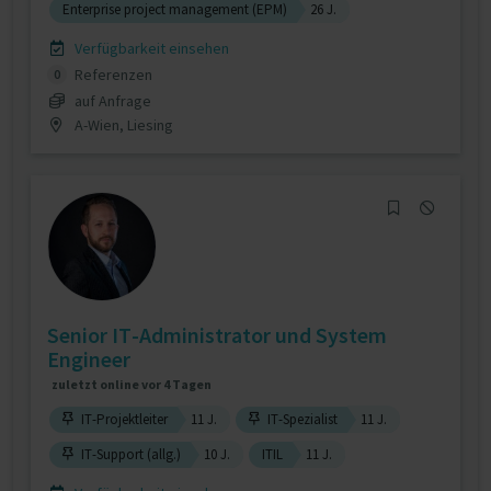
Enterprise project management (EPM)
26 J.
Verfügbarkeit einsehen
Referenzen
0
auf Anfrage
A-Wien, Liesing
Senior IT-Administrator und System
Engineer
zuletzt online vor 4 Tagen
IT-Projektleiter
11 J.
IT-Spezialist
11 J.
IT-Support (allg.)
10 J.
ITIL
11 J.