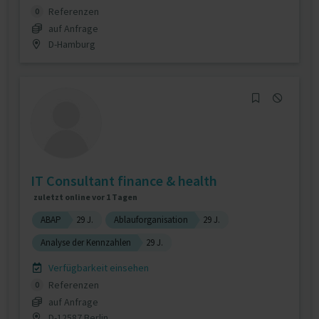
Referenzen
0
auf Anfrage
D-Hamburg
IT Consultant finance & health
zuletzt online vor 1 Tagen
ABAP
29 J.
Ablauforganisation
29 J.
Analyse der Kennzahlen
29 J.
Verfügbarkeit einsehen
Referenzen
0
auf Anfrage
D-12587 Berlin