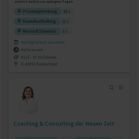
zuletzt online vor wenigen Tagen
Prozessoptimierung
16 J.
Finanzbuchhaltung
11 J.
Microsoft Dynamics
3 J.
Verfügbarkeit einsehen
Referenzen
4
€115 - €135/Stunde
D-42897 Remscheid
Coaching & Consulting der Neuen Zeit