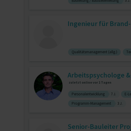
Bauleitung / Baustellenleitung
5 J.
Ingenieur für Brand-
Qualitätsmanagement (allg.)
Te
Arbeitspsychologe & 
zuletzt online vor 1 Tagen
Personalentwicklung
7 J.
E-L
Programm-Management
3 J.
Senior-Bauleiter Pro