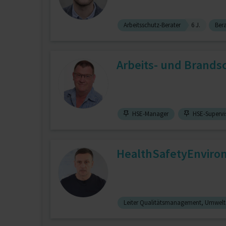
Arbeitsschutz-Berater
6 J.
Ber
Arbeits- und Brands
HSE-Manager
HSE-Supervi
HealthSafetyEnviro
Leiter Qualitätsmanagement, Umwelt-