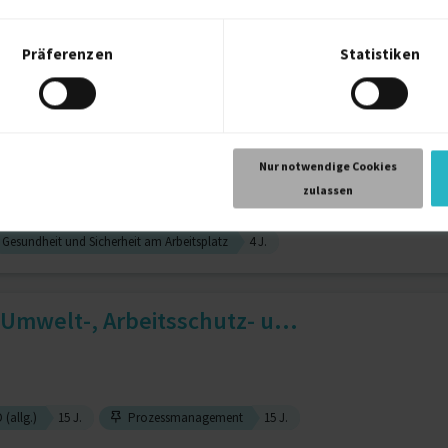
Präferenzen
Statistiken
r
5 J.
Umweltmanagementsysteme
4 J.
dschutz mit Herz, Verstand ...
Nur notwendige Cookies
zulassen
Gesundheit und Sicherheit am Arbeitsplatz
4 J.
 Umwelt-, Arbeitsschutz- u...
 (allg.)
15 J.
Prozessmanagement
15 J.