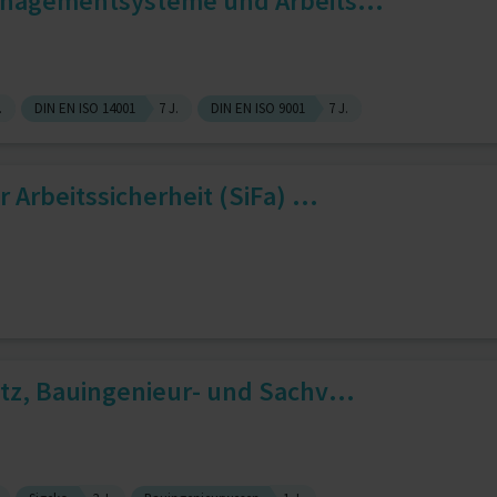
anagementsysteme und Arbeits...
.
DIN EN ISO 14001
7 J.
DIN EN ISO 9001
7 J.
 Arbeitssicherheit (SiFa) ...
tz, Bauingenieur- und Sachv...