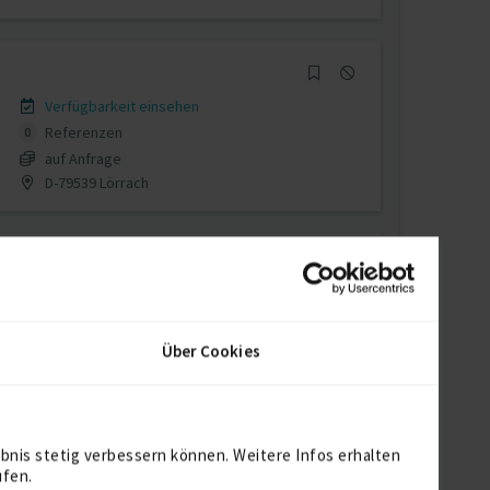
Verfügbarkeit einsehen
Referenzen
0
auf Anfrage
D-79539 Lörrach
Verfügbarkeit einsehen
Referenz
1
Über Cookies
auf Anfrage
D-55234 Biebelnheim
bnis stetig verbessern können. Weitere Infos erhalten
ufen.