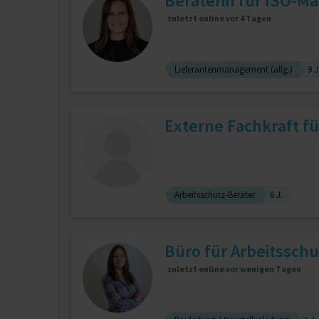
Beraterin für ISO-M
zuletzt online vor 4 Tagen
Lieferantenmanagement (allg.)
9 J
Externe Fachkraft für
Arbeitsschutz-Berater
6 J.
Büro für Arbeitsschu
zuletzt online vor wenigen Tagen