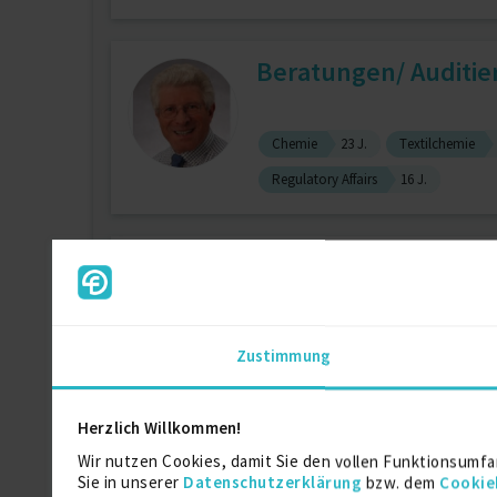
Beratungen/ Auditie
Chemie
23 J.
Textilchemie
Regulatory Affairs
16 J.
FL-Eco Fire Protectio
zuletzt online vor 9 Tagen
Zustimmung
Fachkraft für Arbeitssicherheit (FASi
Herzlich Willkommen!
EH&S - Umwelt-, Ene
Wir nutzen Cookies, damit Sie den vollen Funktionsumfa
Sie in unserer
Datenschutzerklärung
bzw. dem
Cookie