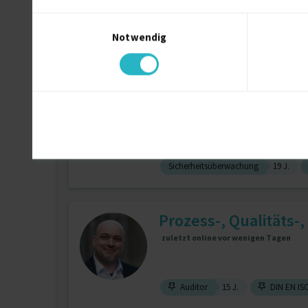
Einwilligungsauswahl
Notwendig
DIN EN ISO 50001
10 J.
Audito
Arbeitsschutz & Bran
zuletzt online vor 4 Tagen
Sicherheitsüberwachung
19 J.
Prozess-, Qualitäts-,
zuletzt online vor wenigen Tagen
Auditor
15 J.
DIN EN ISO