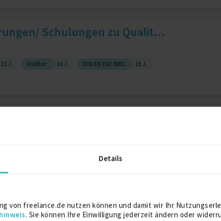
rungen/ Schulungen zu Qualit...
23 J.
Auditor
16 J.
DIN EN ISO 9001
16 J.
n Ltd.
Details
)
4 J.
HSE Management
SiGeKo RAB30
rgie-, Arbeitsschutz-Managem...
ng von freelance.de nutzen können und damit wir Ihr Nutzungserle
hinweis
. Sie können Ihre Einwilligung jederzeit ändern oder widerr