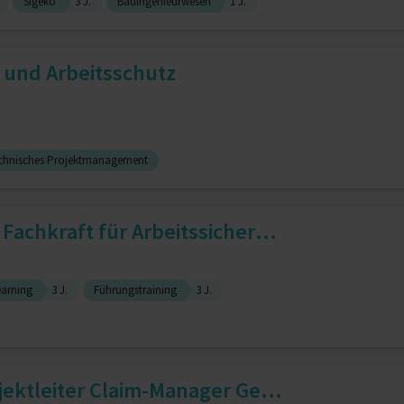
Sigeko
3 J.
Bauingenieurwesen
1 J.
 und Arbeitsschutz
chnisches Projektmanagement
Fachkraft für Arbeitssicher...
earning
3 J.
Führungstraining
3 J.
jektleiter Claim-Manager Ge...