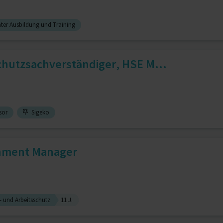
ater Ausbildung und Training
chutzsachverständiger, HSE M...
sor
Sigeko
nment Manager
 und Arbeitsschutz
11 J.