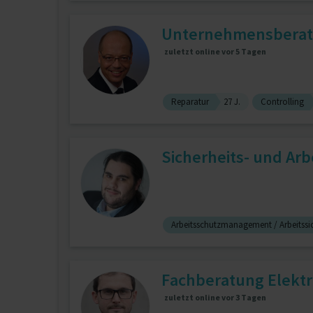
Unternehmensberatu
zuletzt online vor 5 Tagen
Reparatur
27 J.
Controlling
Sicherheits- und Arb
Arbeitsschutzmanagement / Arbeitss
Fachberatung Elektro
zuletzt online vor 3 Tagen