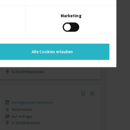
Verfügbarkeit einsehen
Referenzen
0
auf Anfrage
Marketing
D-93413 Cham
Verfügbarkeit einsehen
Alle Cookies erlauben
Referenzen
0
auf Anfrage
D-68309 Mannheim
Verfügbarkeit einsehen
Referenzen
0
auf Anfrage
D-28199 Bremen