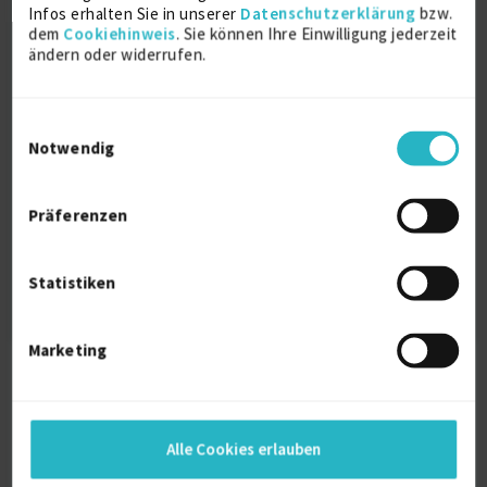
Systemarchitektur Projekte für Freiberufler
Infos erhalten Sie in unserer
Datenschutzerklärung
bzw.
dem
Cookiehinweis
. Sie können Ihre Einwilligung jederzeit
SAP Application Management Services
ändern oder widerrufen.
Projekte für Freiberufler
Syslog Projekte für Freiberufler
System engineer Projekte für Freiberufler
Einwilligungsauswahl
Notwendig
Supply Chain Projekte für Freiberufler
S/4HANA Projekte für Freiberufler
Solution Architecture Projekte für
Präferenzen
Freiberufler
Subnetting Projekte für Freiberufler
Statistiken
Marketing
freelance.de BLOG
Alle Cookies erlauben
Stundensatz oder Projektvergütung: