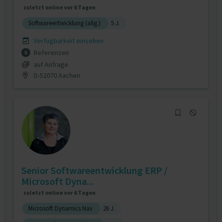
zuletzt online vor 6 Tagen
Softwareentwicklung (allg.)
5 J.
Verfügbarkeit einsehen
Referenzen
6
auf Anfrage
D-52070 Aachen
Senior Softwareentwicklung ERP /
Microsoft Dyna...
zuletzt online vor 6 Tagen
Microsoft Dynamics Nav
26 J.