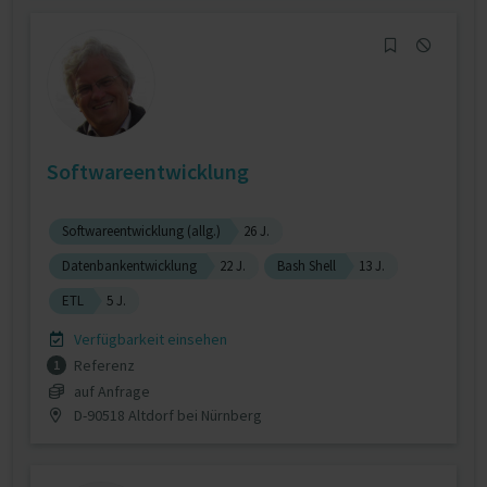
Softwareentwicklung
Softwareentwicklung (allg.)
26 J.
Datenbankentwicklung
22 J.
Bash Shell
13 J.
ETL
5 J.
Verfügbarkeit einsehen
Referenz
1
auf Anfrage
D-90518 Altdorf bei Nürnberg