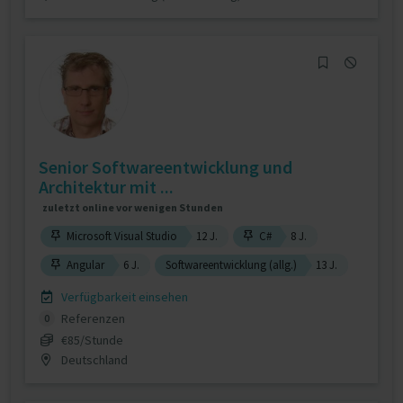
Senior Softwareentwicklung und
Architektur mit ...
zuletzt online vor wenigen Stunden
Microsoft Visual Studio
12 J.
C#
8 J.
Angular
6 J.
Softwareentwicklung (allg.)
13 J.
Verfügbarkeit einsehen
Referenzen
0
€85/Stunde
Deutschland