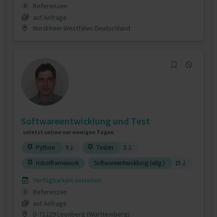
Referenzen
0
auf Anfrage
Nordrhein-Westfalen Deutschland
Softwareentwicklung und Test
zuletzt online vor wenigen Tagen
Python
9 J.
Testen
5 J.
robotframework
Softwareentwicklung (allg.)
15 J.
Verfügbarkeit einsehen
Referenzen
0
auf Anfrage
D-71229 Leonberg (Württemberg)