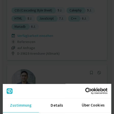
CSS (Cascading Style Sheet)
9 J.
Cakephp
9 J.
HTML
8 J.
JavaScript
7 J.
C++
6 J.
Mariadb
6 J.
Verfügbarkeit einsehen
Referenzen
0
auf Anfrage
D-39619 Arendsee (Altmark)
Mobile Softwareentwicklung
Zustimmung
Details
Über Cookies