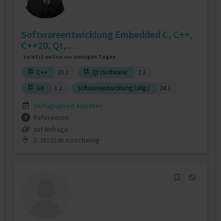
Softwareentwicklung Embedded C, C++,
C++20, Qt,...
zuletzt online vor wenigen Tagen
C++
23 J.
Qt (Software)
2 J.
Git
1 J.
Softwareentwicklung (allg.)
24 J.
Verfügbarkeit einsehen
Referenzen
9
auf Anfrage
D-38102 Braunschweig