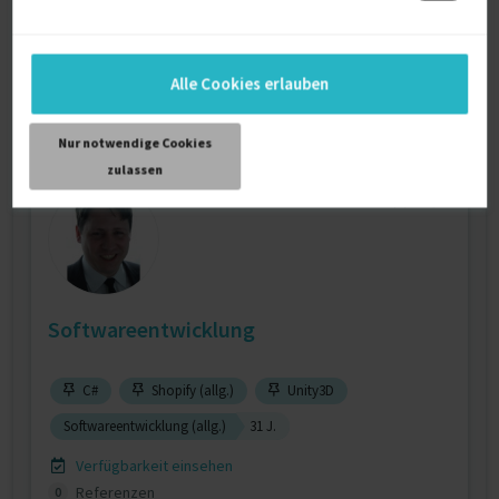
Verfügbarkeit einsehen
Referenzen
6
Alle Cookies erlauben
auf Anfrage
D-93083 Obertraubling
Nur notwendige Cookies
zulassen
Softwareentwicklung
C#
Shopify (allg.)
Unity3D
Softwareentwicklung (allg.)
31 J.
Verfügbarkeit einsehen
Referenzen
0