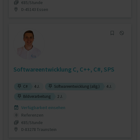
€85/Stunde
D-45143 Essen
Softwareentwicklung C, C++, C#, SPS
C#
4 J.
Softwareentwicklung (allg.)
4 J.
Bildverarbeitung
2 J.
Verfügbarkeit einsehen
Referenzen
0
€85/Stunde
D-83278 Traunstein