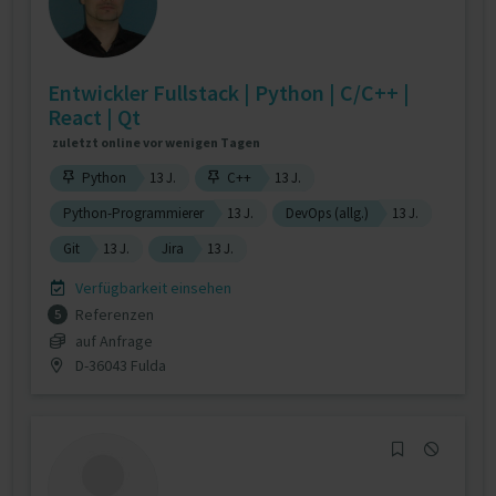
Entwickler Fullstack | Python | C/C++ |
React | Qt
zuletzt online vor wenigen Tagen
Python
13 J.
C++
13 J.
Python-Programmierer
13 J.
DevOps (allg.)
13 J.
Git
13 J.
Jira
13 J.
Verfügbarkeit einsehen
Referenzen
5
auf Anfrage
D-36043 Fulda