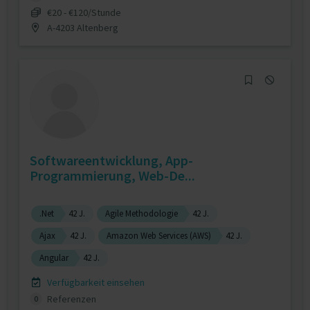
€20 - €120/Stunde
A-4203 Altenberg
Softwareentwicklung, App-
Programmierung, Web-De...
.Net
42 J.
Agile Methodologie
42 J.
Ajax
42 J.
Amazon Web Services (AWS)
42 J.
Angular
42 J.
Verfügbarkeit einsehen
Referenzen
0