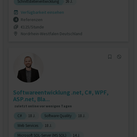
Schnittstellenentwicklung
26 J.
Verfügbarkeit einsehen
Referenzen
4
€125/Stunde
Nordrhein-Westfalen Deutschland
Softwareentwicklung .net, C#, WPF,
ASP.net, Bla...
zuletzt online vor wenigen Tagen
C#
18 J.
Software Quality
18 J.
Web Services
18 J.
Microsoft SQL-Server (MS SQL)
14 J.