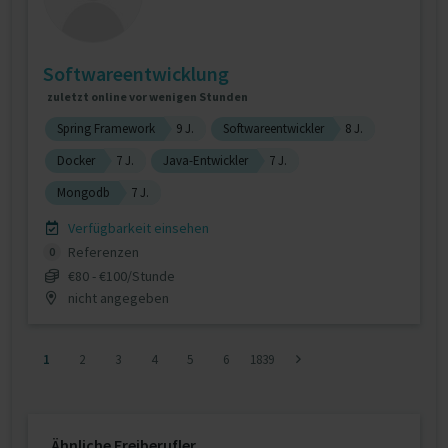
Softwareentwicklung
zuletzt online vor wenigen Stunden
Spring Framework
9 J.
Softwareentwickler
8 J.
Docker
7 J.
Java-Entwickler
7 J.
Mongodb
7 J.
Verfügbarkeit einsehen
Referenzen
0
€80 - €100/Stunde
nicht angegeben
1
2
3
4
5
6
1839
Ähnliche Freiberufler