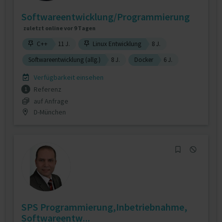
Softwareentwicklung/Programmierung
zuletzt online vor 9 Tagen
C++
11 J.
Linux Entwicklung
8 J.
Softwareentwicklung (allg.)
8 J.
Docker
6 J.
Verfügbarkeit einsehen
Referenz
1
auf Anfrage
D-München
SPS Programmierung,Inbetriebnahme,
Softwareentw...