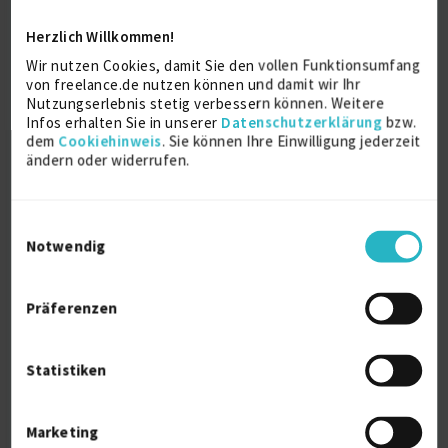
C#
13 J.
Softwareentwicklung (allg.)
13 J.
Herzlich Willkommen!
Mobile Application Development
13 J.
.Net
10 J.
Wir nutzen Cookies, damit Sie den vollen Funktionsumfang
Verfügbarkeit einsehen
von freelance.de nutzen können und damit wir Ihr
Referenzen
0
Nutzungserlebnis stetig verbessern können. Weitere
Infos erhalten Sie in unserer
Datenschutzerklärung
bzw.
€75 - €100/Stunde
dem
Cookiehinweis
. Sie können Ihre Einwilligung jederzeit
D-82319 Starnberg
ändern oder widerrufen.
Einwilligungsauswahl
Notwendig
Präferenzen
Lead Software Architect / Fullstack-
Entwickler ...
Statistiken
zuletzt online vor wenigen Tagen
Softwareentwicklung (allg.)
14 J.
Marketing
Software Architecture
10 J.