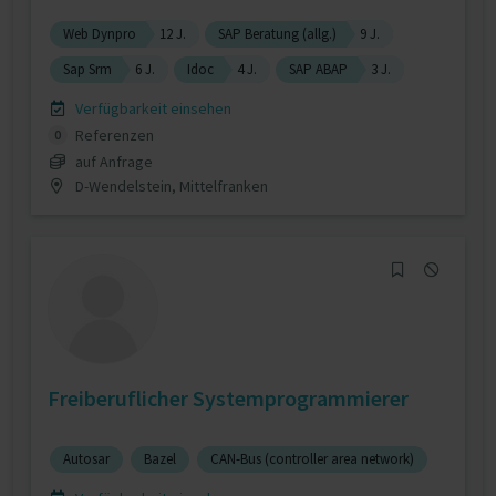
Web Dynpro
12 J.
SAP Beratung (allg.)
9 J.
Sap Srm
6 J.
Idoc
4 J.
SAP ABAP
3 J.
Verfügbarkeit einsehen
Referenzen
0
auf Anfrage
D-Wendelstein, Mittelfranken
Freiberuflicher Systemprogrammierer
Autosar
Bazel
CAN-Bus (controller area network)