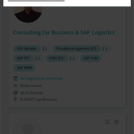
Consulting for Business & SAP Logistics
SAP-Berater
2 J.
Projektmanagement (IT)
1 J.
SAP PP
1 J.
PMO (IT)
1 J.
SAP EAM
SAP MDM
Verfügbarkeit einsehen
Referenzen
0
€115/Stunde
D-69207 Sandhausen