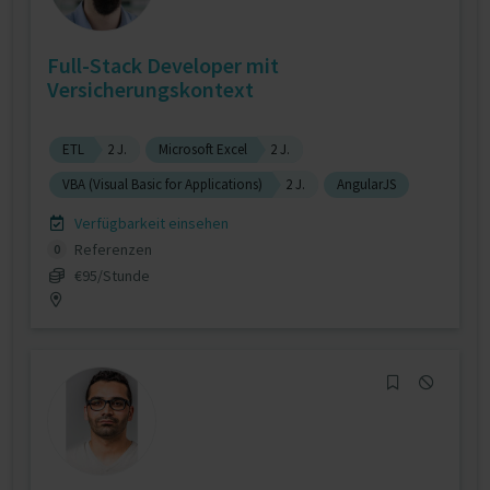
Full-Stack Developer mit
Versicherungskontext
ETL
2 J.
Microsoft Excel
2 J.
VBA (Visual Basic for Applications)
2 J.
AngularJS
Verfügbarkeit einsehen
Referenzen
0
€95/Stunde