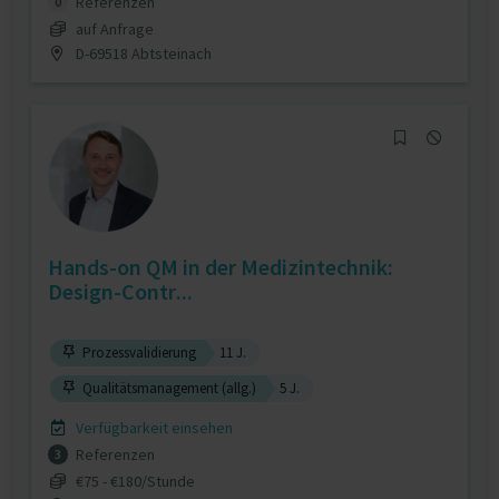
Referenzen
0
auf Anfrage
D-69518 Abtsteinach
Hands-on QM in der Medizintechnik:
Design-Contr...
Prozessvalidierung
11 J.
Qualitätsmanagement (allg.)
5 J.
Verfügbarkeit einsehen
Referenzen
3
€75 - €180/Stunde