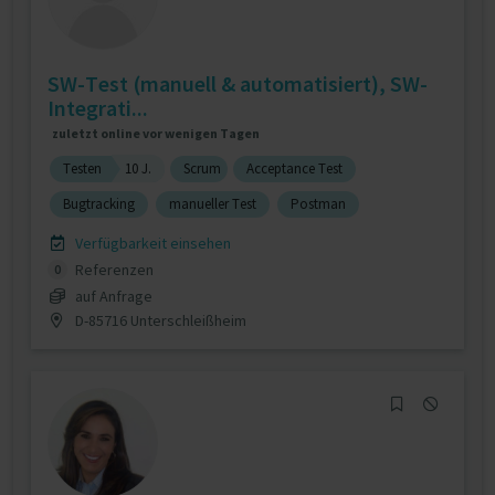
SW-Test (manuell & automatisiert), SW-
Integrati...
zuletzt online vor wenigen Tagen
Testen
10 J.
Scrum
Acceptance Test
Bugtracking
manueller Test
Postman
Verfügbarkeit einsehen
Referenzen
0
auf Anfrage
D-85716 Unterschleißheim