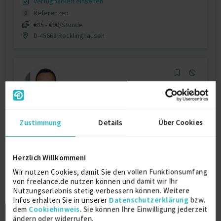
Verfügbarkeit einsehen
Referenzen
0
€85 - €90/Stunde
D-45663 Recklinghausen
Zustimmung
Details
Über Cookies
Interim Manager & GxP-Berater | Pharma,
Biotech...
zuletzt online vor 7 Tagen
Herzlich Willkommen!
Good Manufacturing Practices
17 J.
GXP
17 J.
Wir nutzen Cookies, damit Sie den vollen Funktionsumfang
von freelance.de nutzen können und damit wir Ihr
Personalführung
7 J.
Prozessoptimierung
7 J.
Nutzungserlebnis stetig verbessern können. Weitere
Infos erhalten Sie in unserer
Datenschutzerklärung
bzw.
Verfügbarkeit einsehen
dem
Cookiehinweis
. Sie können Ihre Einwilligung jederzeit
Referenzen
0
ändern oder widerrufen.