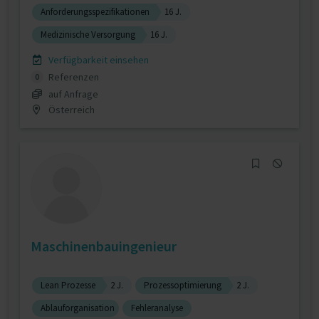
Anforderungsspezifikationen
16 J.
Medizinische Versorgung
16 J.
Verfügbarkeit einsehen
Referenzen
0
auf Anfrage
Österreich
Maschinenbauingenieur
Lean Prozesse
2 J.
Prozessoptimierung
2 J.
Ablauforganisation
Fehleranalyse