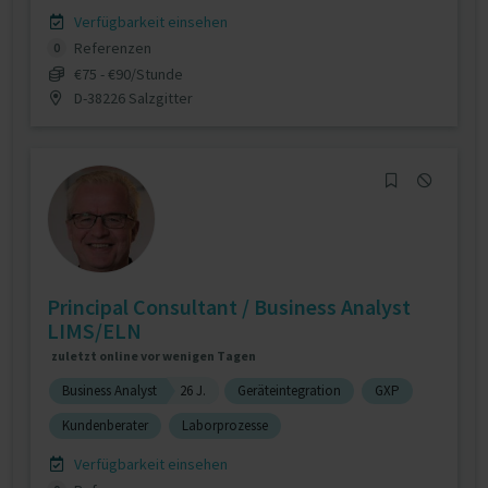
Verfügbarkeit einsehen
Referenzen
0
€75 - €90/Stunde
D-38226 Salzgitter
Principal Consultant / Business Analyst
LIMS/ELN
zuletzt online vor wenigen Tagen
Business Analyst
26 J.
Geräteintegration
GXP
Kundenberater
Laborprozesse
Verfügbarkeit einsehen