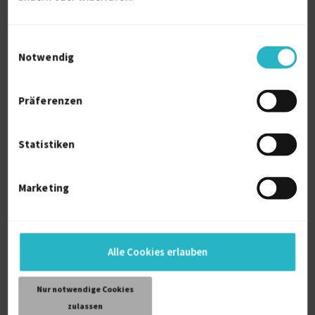
auf Anfrage
82801 Sheridan
Einwilligungsauswahl
Notwendig
Präferenzen
Statistiken
IT-Solutions, Consulting & Multimedia
Engineer
Marketing
Verfügbarkeit einsehen
Referenzen
0
auf Anfrage
Alle Cookies erlauben
D-23843 Bad Oldesloe
Nur notwendige Cookies
zulassen