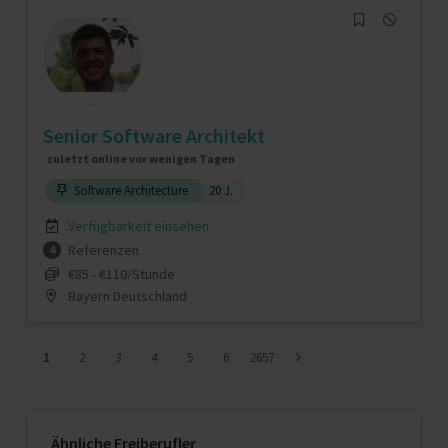
Senior Software Architekt
zuletzt online vor wenigen Tagen
Software Architecture
20 J.
Verfügbarkeit einsehen
Referenzen
4
€85 - €110/Stunde
Bayern Deutschland
1
2
3
4
5
6
2657
Ähnliche Freiberufler