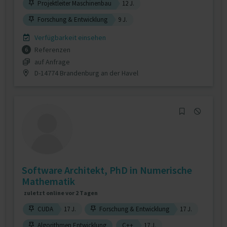
Projektleiter Maschinenbau
12 J.
Forschung & Entwicklung
9 J.
Verfügbarkeit einsehen
Referenzen
6
auf Anfrage
D-14774 Brandenburg an der Havel
Software Architekt, PhD in Numerische
Mathematik
zuletzt online vor 2 Tagen
CUDA
17 J.
Forschung & Entwicklung
17 J.
Algorithmen Entwicklung
C++
17 J.