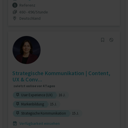
Referenz
1
€60 - €96/Stunde
Deutschland
Strategische Kommunikation | Content,
UX & Conv...
zuletzt online vor 4 Tagen
User Experience (UX)
16 J.
Markenbildung
15 J.
Strategische Kommunikation
15 J.
Verfügbarkeit einsehen