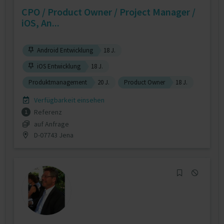
CPO / Product Owner / Project Manager /
iOS, An...
Android Entwicklung
18 J.
iOS Entwicklung
18 J.
Produktmanagement
20 J.
Product Owner
18 J.
Verfügbarkeit einsehen
Referenz
1
auf Anfrage
D-07743 Jena