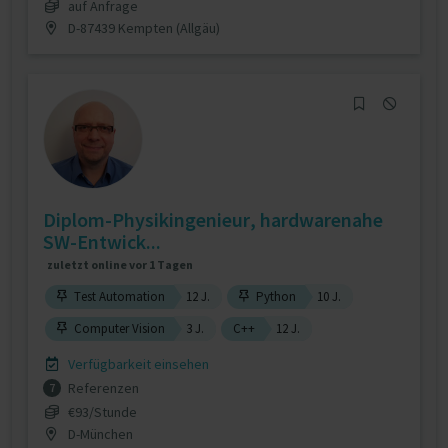
auf Anfrage
D-87439 Kempten (Allgäu)
Diplom-Physikingenieur, hardwarenahe
SW-Entwick...
zuletzt online vor 1 Tagen
Test Automation
12 J.
Python
10 J.
Computer Vision
3 J.
C++
12 J.
Verfügbarkeit einsehen
Referenzen
7
€93/Stunde
D-München