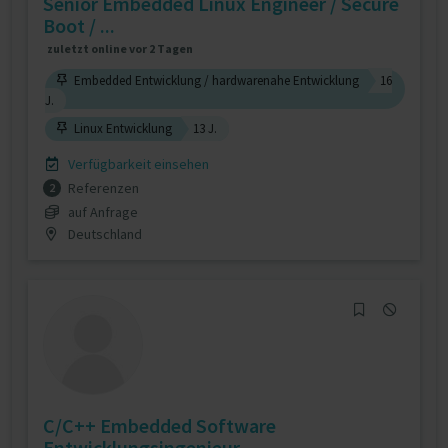
Senior Embedded Linux Engineer / Secure
Boot / ...
zuletzt online vor 2 Tagen
Embedded Entwicklung / hardwarenahe Entwicklung
16
J.
Linux Entwicklung
13 J.
Verfügbarkeit einsehen
Referenzen
2
auf Anfrage
Deutschland
C/C++ Embedded Software
Entwicklungsingenieur