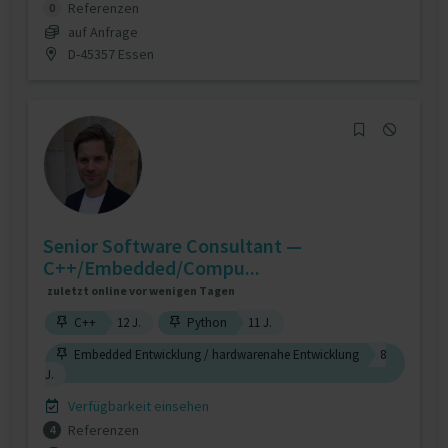
Referenzen
0
auf Anfrage
D-45357 Essen
Senior Software Consultant —
C++/Embedded/Compu...
zuletzt online vor wenigen Tagen
C++
12 J.
Python
11 J.
Embedded Entwicklung / hardwarenahe Entwicklung
8
J.
Verfügbarkeit einsehen
Referenzen
4