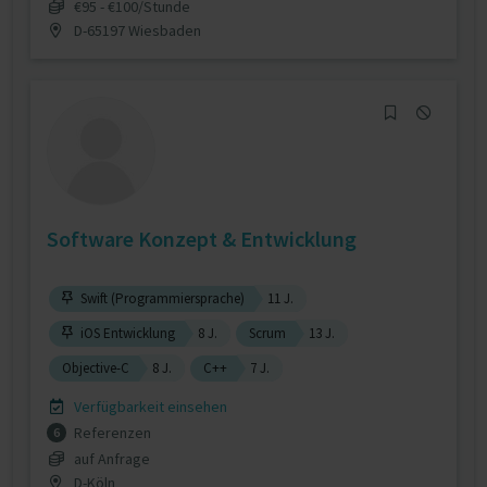
€95 - €100/Stunde
D-65197 Wiesbaden
Software Konzept & Entwicklung
Swift (Programmiersprache)
11 J.
iOS Entwicklung
8 J.
Scrum
13 J.
Objective-C
8 J.
C++
7 J.
Verfügbarkeit einsehen
Referenzen
6
auf Anfrage
D-Köln