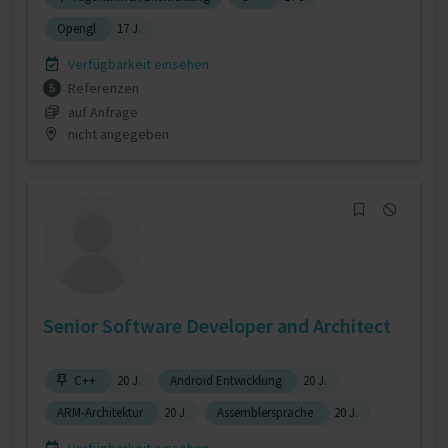
Opengl
17 J.
Verfügbarkeit einsehen
Referenzen
5
auf Anfrage
nicht angegeben
Senior Software Developer and Architect
C++
20 J.
Android Entwicklung
20 J.
ARM-Architektur
20 J.
Assemblersprache
20 J.