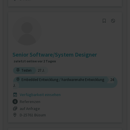
Senior Software/System Designer
zuletzt online vor 2 Tagen
Testen
27 J.
Embedded Entwicklung / hardwarenahe Entwicklung
24
J.
Verfügbarkeit einsehen
Referenzen
6
auf Anfrage
D-25761 Büsum