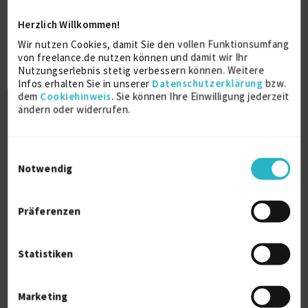
C, Swi...
Herzlich Willkommen!
Adobe Creative Cloud
33 J.
Wir nutzen Cookies, damit Sie den vollen Funktionsumfang
von freelance.de nutzen können und damit wir Ihr
Android Entwicklung
33 J.
C
33 J.
Nutzungserlebnis stetig verbessern können. Weitere
Infos erhalten Sie in unserer
Datenschutzerklärung
bzw.
iOS Entwicklung
33 J.
Python
33 J.
dem
Cookiehinweis
. Sie können Ihre Einwilligung jederzeit
Verfügbarkeit einsehen
ändern oder widerrufen.
Referenzen
0
auf Anfrage
Einwilligungsauswahl
D-22844 Norderstedt
Notwendig
Präferenzen
Statistiken
Senior Software Developer (iOS, Android,
Marketing
C# .NET)