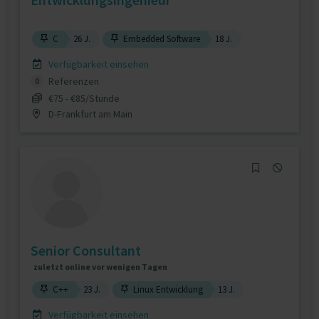
C
26 J.
Embedded Software
18 J.
Verfügbarkeit einsehen
Referenzen
0
€75 - €85/Stunde
D-Frankfurt am Main
Senior Consultant
zuletzt online vor wenigen Tagen
C++
23 J.
Linux Entwicklung
13 J.
Verfügbarkeit einsehen