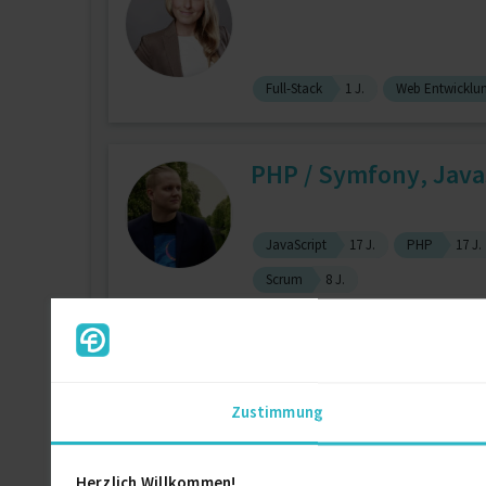
Full-Stack
1 J.
Web Entwicklu
PHP / Symfony, Javas
JavaScript
17 J.
PHP
17 J.
Scrum
8 J.
Fullstack Software 
Zustimmung
PHP
7 J.
Test Automation
Laravel
1 J.
Mysql
1 J.
Herzlich Willkommen!