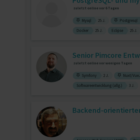
PostgreSQL- und my
zuletzt online vor 6 Tagen
Mysql
25 J.
Postgresql
Docker
25 J.
Eclipse
25 J.
Senior Pimcore Entwi
zuletzt online vor wenigen Tagen
Symfony
2 J.
Nuxt/Vue
Softwareentwicklung (allg.)
3 J.
Backend-orientierte