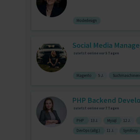
Modedesign
Social Media Managem
zuletzt online vor 5 Tagen
Magento
5 J.
Suchmaschinen
PHP Backend Devel
zuletzt online vor 7 Tagen
PHP
13 J.
Mysql
12 J.
DevOps (allg.)
11 J.
Symfony