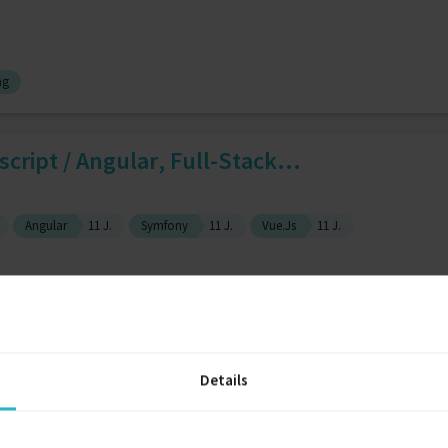
ng
cript / Angular, Full-Stack...
Angular
11 J.
Symfony
11 J.
Vue.Js
11 J.
Engineer
Details
6 J.
Symfony
6 J.
API-Entwickler
5 J.
Docker
3 J.
Vue.Js
1 J.