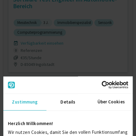
Bereich
Messtechnik
3 J.
Immobilienspezialist
Sensorik
Computerprogrammierung
Verfügbarkeit einsehen
Referenzen
0
€35/Stunde
D-85049 Ingolstadt
Zustimmung
Details
Über Cookies
SAP EWM Projektleitung &
Herzlich Willkommen!
Lösungsarchitektur
Wir nutzen Cookies, damit Sie den vollen Funktionsumfang