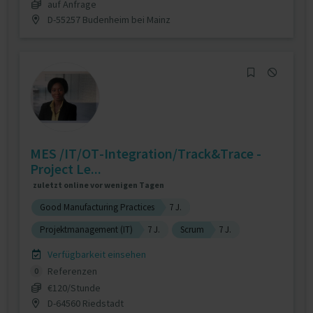
auf Anfrage
D-55257 Budenheim bei Mainz
MES /IT/OT-Integration/Track&Trace -
Project Le...
zuletzt online vor wenigen Tagen
Good Manufacturing Practices
7 J.
Projektmanagement (IT)
7 J.
Scrum
7 J.
Verfügbarkeit einsehen
Referenzen
0
€120/Stunde
D-64560 Riedstadt