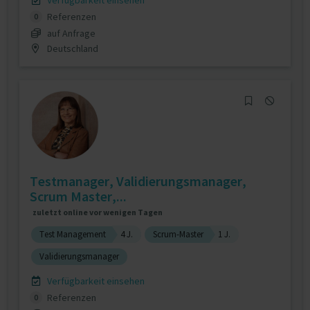
Verfügbarkeit einsehen
Referenzen
0
auf Anfrage
Deutschland
Testmanager, Validierungsmanager,
Scrum Master,...
zuletzt online vor wenigen Tagen
Test Management
4 J.
Scrum-Master
1 J.
Validierungsmanager
Verfügbarkeit einsehen
Referenzen
0