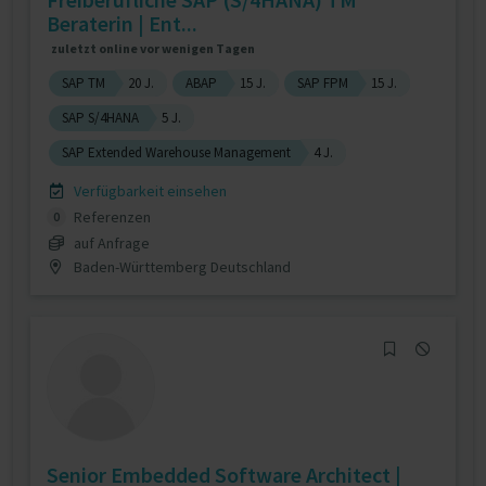
Beraterin | Ent...
zuletzt online vor wenigen Tagen
SAP TM
20 J.
ABAP
15 J.
SAP FPM
15 J.
SAP S/4HANA
5 J.
SAP Extended Warehouse Management
4 J.
Verfügbarkeit einsehen
Referenzen
0
auf Anfrage
Baden-Württemberg Deutschland
Senior Embedded Software Architect |