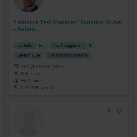
Freelance Test Manager / Function Owner
– Autom...
Iso 26262
6 J.
Test Management
2 J.
Datenanalyse
Fahrerassistenzsysteme
Verfügbarkeit einsehen
Referenzen
0
€90/Stunde
D-38173 Erkerode