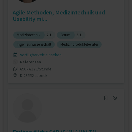
Agile Methoden, Medizintechnik und
Usability mi...
Medizintechnik
7 J.
Scrum
6 J.
Ingenieurwissenschaft
Medizinprodukteberater
Verfügbarkeit einsehen
Referenzen
0
€90 - €125/Stunde
D-23552 Lübeck
Freiberufliche SAP (S/4HANA) TM