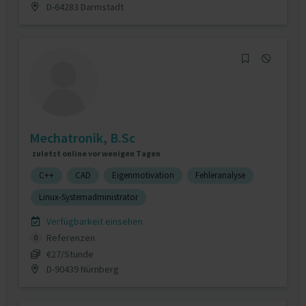
D-64283 Darmstadt
Mechatronik, B.Sc
zuletzt online vor wenigen Tagen
C++
CAD
Eigenmotivation
Fehleranalyse
Linux-Systemadministrator
Verfügbarkeit einsehen
Referenzen
0
€27/Stunde
D-90439 Nürnberg