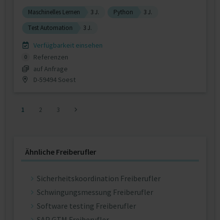
Maschinelles Lernen
3 J.
Python
3 J.
Test Automation
3 J.
Verfügbarkeit einsehen
Referenzen
0
auf Anfrage
D-59494 Soest
1
2
3
Ähnliche Freiberufler
Sicherheitskoordination Freiberufler
Schwingungsmessung Freiberufler
Software testing Freiberufler
SAP GTM Freiberufler