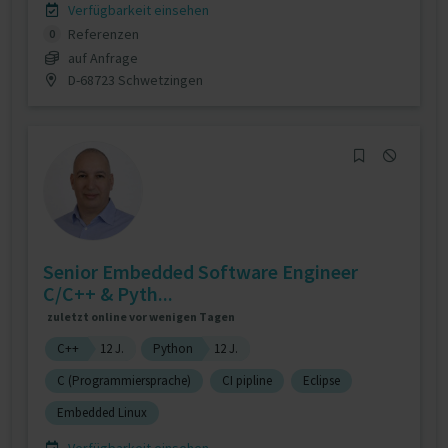
Verfügbarkeit einsehen
Referenzen
0
auf Anfrage
D-68723 Schwetzingen
Senior Embedded Software Engineer
C/C++ & Pyth...
zuletzt online vor wenigen Tagen
C++
12 J.
Python
12 J.
C (Programmiersprache)
CI pipline
Eclipse
Embedded Linux