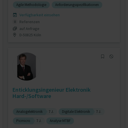
Agile Methodologie
Anforderungsspezifikationen
Verfügbarkeit einsehen
Referenzen
0
auf Anfrage
D-50825 Köln
Enticklungsingenieur Elektronik
Hard-/Software
Analogelektronik
7 J.
Digitale Elektronik
7 J.
Picmicro
7 J.
Analyse MTBF