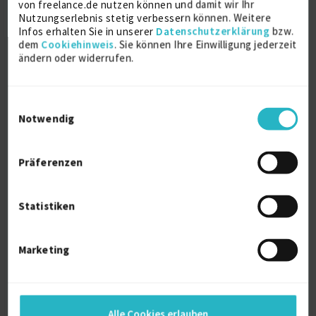
zuletzt online vor wenigen Tagen
von freelance.de nutzen können und damit wir Ihr
Nutzungserlebnis stetig verbessern können. Weitere
SAP Extended Warehouse Management
3 J.
Infos erhalten Sie in unserer
Datenschutzerklärung
bzw.
dem
Cookiehinweis
. Sie können Ihre Einwilligung jederzeit
Projektmanagement
1 J.
ändern oder widerrufen.
Verfügbarkeit einsehen
Referenzen
0
Einwilligungsauswahl
auf Anfrage
Notwendig
D-61231 Bad Nauheim
Präferenzen
Statistiken
Marketing
Geschäftsführer
zuletzt online vor wenigen Tagen
Technisches Testmanagement / Testkoordination
8 J.
Alle Cookies erlauben