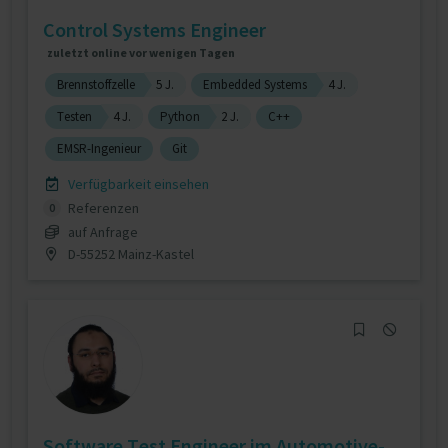
Control Systems Engineer
zuletzt online vor wenigen Tagen
Brennstoffzelle
5 J.
Embedded Systems
4 J.
Testen
4 J.
Python
2 J.
C++
EMSR-Ingenieur
Git
Verfügbarkeit einsehen
Referenzen
0
auf Anfrage
D-55252 Mainz-Kastel
Software Test Engineer im Automotive-