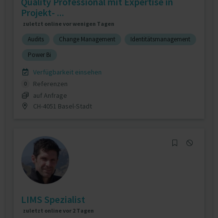
Quality Professional mit Expertise in
Projekt- ...
zuletzt online vor wenigen Tagen
Audits
Change Management
Identitätsmanagement
Power Bi
Verfügbarkeit einsehen
Referenzen
0
auf Anfrage
CH-4051 Basel-Stadt
LIMS Spezialist
zuletzt online vor 2 Tagen