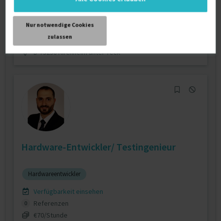
Canoe Software
Verfügbarkeit einsehen
Nur notwendige Cookies
Referenzen
0
zulassen
auf Anfrage
D-73230 Kirchheim unter Teck
Hardware-Entwickler/ Testingenieur
Hardwareentwickler
Verfügbarkeit einsehen
Referenzen
0
€70/Stunde