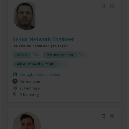
Senior Network Engineer
zuletzt online vor wenigen Tagen
Solaris
7 J.
Systemmigration
7 J.
2nd & 3rd Level Support
5 J.
Verfügbarkeit einsehen
Referenzen
3
auf Anfrage
D-Nürnberg