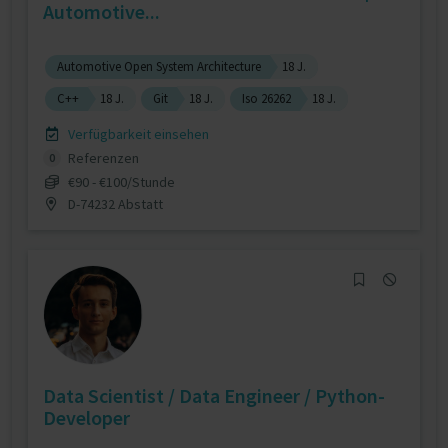
Automotive...
Automotive Open System Architecture
18 J.
C++
18 J.
Git
18 J.
Iso 26262
18 J.
Verfügbarkeit einsehen
Referenzen
0
€90 - €100/Stunde
D-74232 Abstatt
Data Scientist / Data Engineer / Python-
Developer