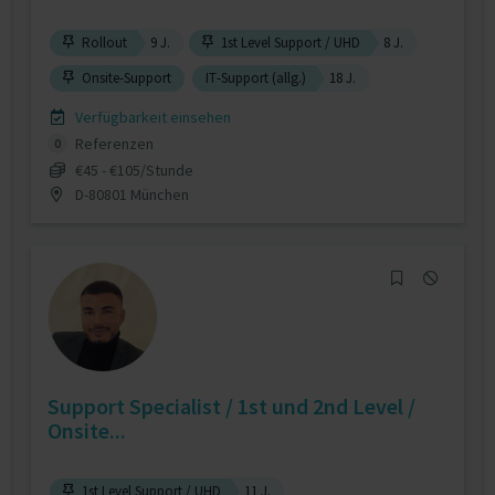
Rollout
9 J.
1st Level Support / UHD
8 J.
Onsite-Support
IT-Support (allg.)
18 J.
Verfügbarkeit einsehen
Referenzen
0
€45 - €105/Stunde
D-80801 München
Support Specialist / 1st und 2nd Level /
Onsite...
1st Level Support / UHD
11 J.