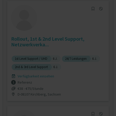
Rollout, 1st & 2nd Level Support,
Netzwerkverka...
1st Level Support / UHD
6 J.
24/7 Leistungen
6 J.
2nd & 3rd Level Support
6 J.
Verfügbarkeit einsehen
Referenz
1
€38 - €75/Stunde
D-08107 Kirchberg, Sachsen