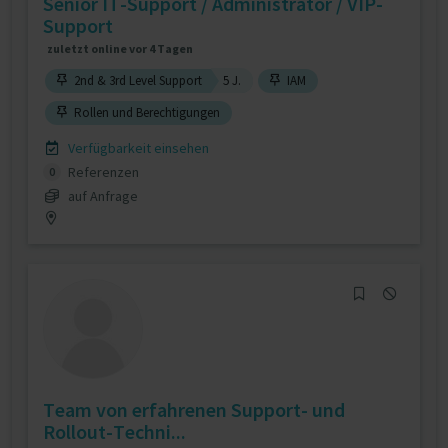
Senior IT-Support / Administrator / VIP-
Support
zuletzt online vor 4 Tagen
2nd & 3rd Level Support
5 J.
IAM
Rollen und Berechtigungen
Verfügbarkeit einsehen
Referenzen
0
auf Anfrage
Team von erfahrenen Support- und
Rollout-Techni...