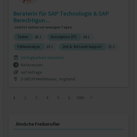
Beraterin für SAP Technologie & SAP
Berechtigun...
zuletzt online vor wenigen Tagen
Testen
26 J.
Konzeption (IT)
24 J.
Fehleranalyse
23 J.
2nd & 3rd Level Support
21 J.
Verfügbarkeit einsehen
Referenzen
4
auf Anfrage
D-08539 Mehltheuer, Vogtland
1
2
3
4
5
6
1060
Ähnliche Freiberufler