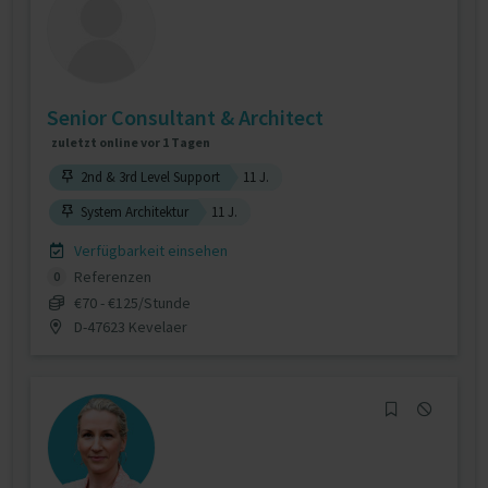
Senior Consultant & Architect
zuletzt online vor 1 Tagen
2nd & 3rd Level Support
11 J.
System Architektur
11 J.
Verfügbarkeit einsehen
Referenzen
0
€70 - €125/Stunde
D-47623 Kevelaer