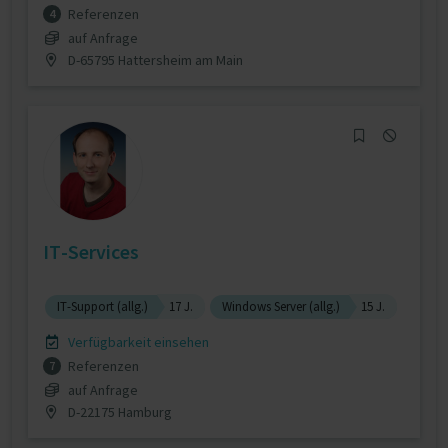
Referenzen
4
auf Anfrage
D-65795 Hattersheim am Main
IT-Services
IT-Support (allg.)
17 J.
Windows Server (allg.)
15 J.
Verfügbarkeit einsehen
Referenzen
7
auf Anfrage
D-22175 Hamburg