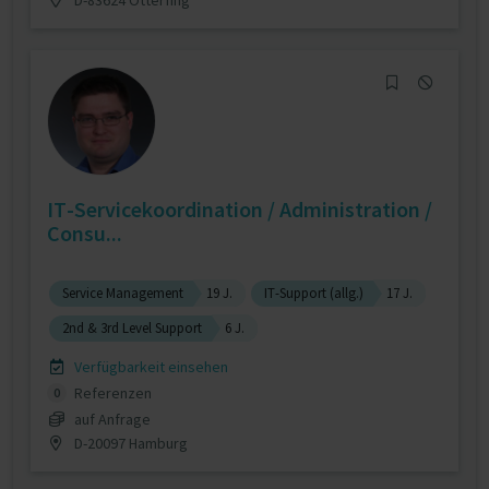
IT-Servicekoordination / Administration /
Consu...
Service Management
19 J.
IT-Support (allg.)
17 J.
2nd & 3rd Level Support
6 J.
Verfügbarkeit einsehen
Referenzen
0
auf Anfrage
D-20097 Hamburg