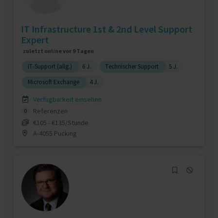
IT Infrastructure 1st & 2nd Level Support
Expert
zuletzt online vor 9 Tagen
IT-Support (allg.)
6 J.
Technischer Support
5 J.
Microsoft Exchange
4 J.
Verfügbarkeit einsehen
Referenzen
0
€105 - €135/Stunde
A-4055 Pucking