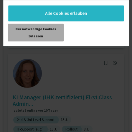
IT-Support (allg.)
10 J.
1st Level Support / UHD
1 J.
2nd & 3rd Level Support
1 J.
Alle Cookies erlauben
Verfügbarkeit einsehen
Referenzen
2
Nur notwendige Cookies
auf Anfrage
zulassen
D-63450 Hanau
KI Manager (IHK zertifiziert) First Class
Admin...
zuletzt online vor 10 Tagen
2nd & 3rd Level Support
15 J.
IT-Support (allg.)
13 J.
Rollout
8 J.