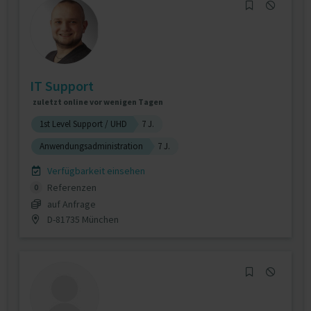
IT Support
zuletzt online vor wenigen Tagen
1st Level Support / UHD
7 J.
Anwendungsadministration
7 J.
Verfügbarkeit einsehen
Referenzen
0
auf Anfrage
D-81735 München