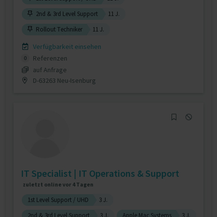
2nd & 3rd Level Support
11 J.
Rollout Techniker
11 J.
Verfügbarkeit einsehen
Referenzen
0
auf Anfrage
D-63263 Neu-Isenburg
IT Specialist | IT Operations & Support
zuletzt online vor 4 Tagen
1st Level Support / UHD
3 J.
2nd & 3rd Level Support
3 J.
Apple Mac Systems
3 J.