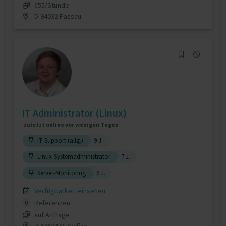
€55/Stunde
D-94032 Passau
IT Administrator (Linux)
zuletzt online vor wenigen Tagen
IT-Support (allg.)
9 J.
Linux-Systemadministrator
7 J.
Server-Monitoring
6 J.
Verfügbarkeit einsehen
Referenzen
0
auf Anfrage
D-83624 Otterfing