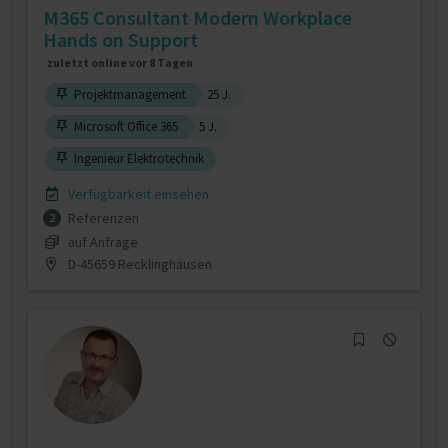
M365 Consultant Modern Workplace
Hands on Support
zuletzt online vor 8 Tagen
Projektmanagement
25 J.
Microsoft Office 365
5 J.
Ingenieur Elektrotechnik
Verfügbarkeit einsehen
Referenzen
2
auf Anfrage
D-45659 Recklinghausen