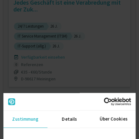
Jedes Geschäft ist eine Verabredung mit
der Zuk...
24/7 Leistungen
26 J.
IT Service Management (ITSM)
26 J.
IT-Support (allg.)
26 J.
Verfügbarkeit einsehen
Referenzen
0
€35 - €60/Stunde
D-98617 Meiningen
Zustimmung
Details
Über Cookies
Projektleitung / Projektmanager /