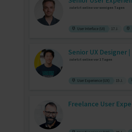
Senior User Experie
zuletzt online vor wenigen Tagen
User Interface (UI)
17 J.
Senior UX Designer |
zuletzt online vor 1 Tagen
User Experience (UX)
15 J.
Freelance User Exper