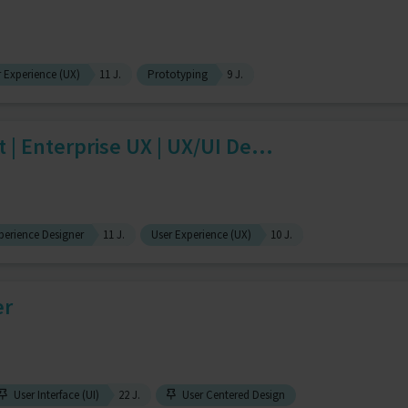
 Experience (UX)
11 J.
Prototyping
9 J.
 | Enterprise UX | UX/UI De...
perience Designer
11 J.
User Experience (UX)
10 J.
er
User Interface (UI)
22 J.
User Centered Design