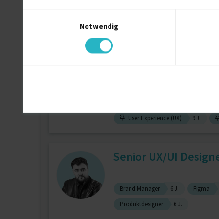
Einwilligungsauswahl
Notwendig
User Experience (UX)
13 J.
UX Design :: User Re
zuletzt online vor 5 Tagen
User Experience (UX)
9 J.
Senior UX/UI Designe
Brand Manager
6 J.
Figma
Produktdesigner
6 J.