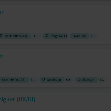
er
User Interface (UI)
14 J.
Design (allg.)
Front End
6 J.
er
User Interface (UI)
8 J.
Webdesign
6 J.
Grafikdesign
9 J.
signer (UX/UI)