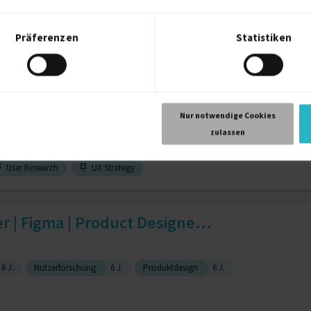
Präferenzen
Statistiken
User Interface (UI)
11 J.
Creative direction
7 J.
search, Prototypes & Testin...
Nur notwendige Cookies
zulassen
User Research
UX Strategy
r | Figma | Product Designe...
6 J.
Nutzerforschung
6 J.
Produktdesign
6 J.