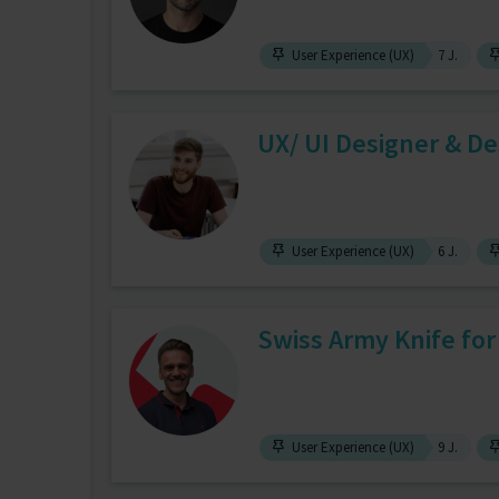
User Experience (UX)
7 J.
UX/ UI Designer & De
User Experience (UX)
6 J.
Swiss Army Knife for
User Experience (UX)
9 J.