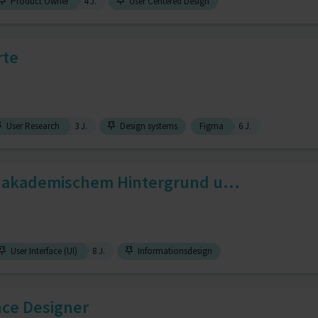
Product Owner
4 J.
User Centered Design
rte
User Research
3 J.
Design systems
Figma
6 J.
t akademischem Hintergrund u...
User Interface (UI)
8 J.
Informationsdesign
nce Designer