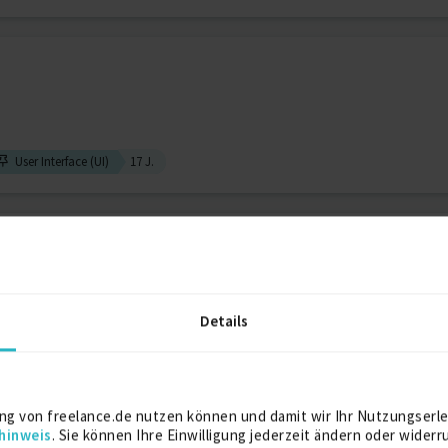
User Interface (UI)
17 J.
UX Consultant
Details
r Experience Designer
14 J.
User Interface (UI)
14 J.
ner | Service Design, User...
ng von freelance.de nutzen können und damit wir Ihr Nutzungserle
hinweis
. Sie können Ihre Einwilligung jederzeit ändern oder widerr