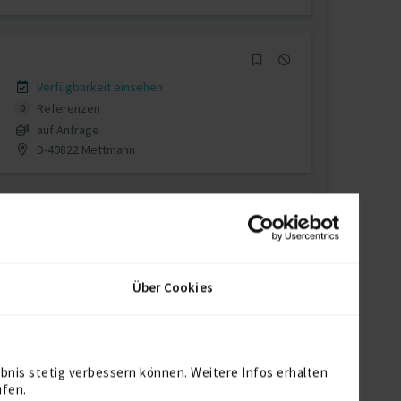
Verfügbarkeit einsehen
Referenzen
0
auf Anfrage
D-40822 Mettmann
Verfügbarkeit einsehen
Referenzen
5
Über Cookies
€100/Stunde
D-81547 München
bnis stetig verbessern können. Weitere Infos erhalten
ufen.