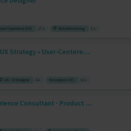
nce Designer
User Experience (UX)
17 J.
Nutzerforschung
2 J.
 UX Strategy • User-Centere...
UX / UI Designer
4 J.
Konzeption (IT)
13 J.
ience Consultant · Product ...