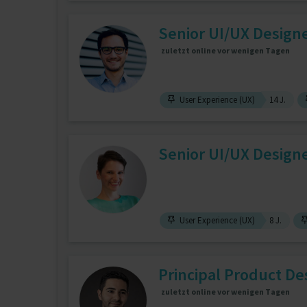
Senior UI/UX Design
zuletzt online vor wenigen Tagen
User Experience (UX)
14 J.
Senior UI/UX Design
User Experience (UX)
8 J.
Principal Product De
zuletzt online vor wenigen Tagen