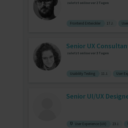
zuletzt online vor 2 Tagen
Frontend Entwickler
17 J.
User
Senior UX Consultant
zuletzt online vor 3 Tagen
Usability Testing
11 J.
User Ex
Senior UI/UX Design
User Experience (UX)
23 J.