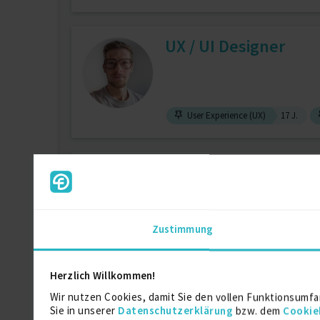
UX / UI Designer
User Experience (UX)
17 J.
Product Designer & 
Zustimmung
User Experience (UX)
14 J.
Use
Herzlich Willkommen!
Senior Product Desig
Wir nutzen Cookies, damit Sie den vollen Funktionsumfa
Sie in unserer
Datenschutzerklärung
bzw. dem
Cookie