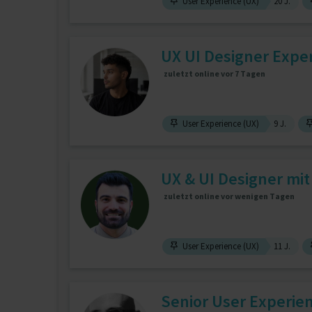
User Experience (UX)
20 J.
UX UI Designer Expe
zuletzt online vor 7 Tagen
User Experience (UX)
9 J.
UX & UI Designer mi
zuletzt online vor wenigen Tagen
User Experience (UX)
11 J.
Senior User Experie