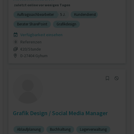
zuletzt online vor wenigen Tagen
Auftragssachbearbeiter
5 J.
Kundendienst
Berater SharePoint
Grafikdesign
Verfügbarkeit einsehen
Referenzen
0
€20/Stunde
D-27404 Gyhum
Grafik Design / Social Media Manager
Ablaufplanung
Buchhaltung
Lagerverwaltung