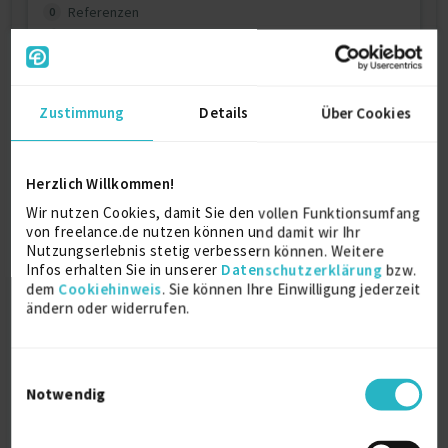
Referenzen
0
auf Anfrage
D-09337 Hohenstein-Ernstthal
Zustimmung
Details
Über Cookies
Herzlich Willkommen!
Wir nutzen Cookies, damit Sie den vollen Funktionsumfang
von freelance.de nutzen können und damit wir Ihr
Allrounder
Nutzungserlebnis stetig verbessern können. Weitere
Infos erhalten Sie in unserer
Datenschutzerklärung
bzw.
dem
Cookiehinweis
. Sie können Ihre Einwilligung jederzeit
Eigenmotivation
Gästebewirtung
Geduld
ändern oder widerrufen.
Point-of-Sale-Systeme
Verfügbarkeit einsehen
Einwilligungsauswahl
Notwendig
Referenzen
0
auf Anfrage
D-18551 Promoisel