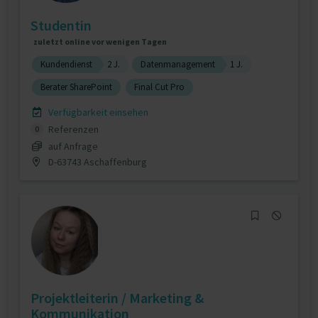
Studentin
zuletzt online vor wenigen Tagen
Kundendienst
2 J.
Datenmanagement
1 J.
Berater SharePoint
Final Cut Pro
Verfügbarkeit einsehen
Referenzen
0
auf Anfrage
D-63743 Aschaffenburg
Projektleiterin / Marketing &
Kommunikation