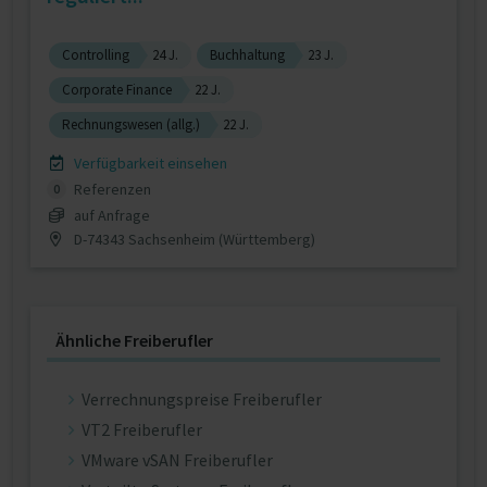
Controlling
24 J.
Buchhaltung
23 J.
Corporate Finance
22 J.
Rechnungswesen (allg.)
22 J.
Verfügbarkeit einsehen
Referenzen
0
auf Anfrage
D-74343 Sachsenheim (Württemberg)
Ähnliche Freiberufler
Verrechnungspreise Freiberufler
VT2 Freiberufler
VMware vSAN Freiberufler