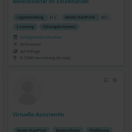
Bereichsleiter im Einzelhandel
Lagerverwaltung
17 J.
Berater SharePoint
10 J.
E-Learning
Führungskompetenz
Verfügbarkeit einsehen
Referenzen
0
auf Anfrage
D-71083 Herrenberg (im Gäu)
Virtuelle-Assistentin
Berater SharePoint
Bürgeranfragen
Filialführung