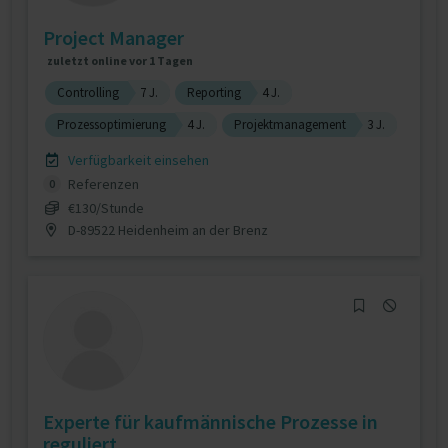
Project Manager
zuletzt online vor 1 Tagen
Controlling
7 J.
Reporting
4 J.
Prozessoptimierung
4 J.
Projektmanagement
3 J.
Verfügbarkeit einsehen
Referenzen
0
€130/Stunde
D-89522 Heidenheim an der Brenz
Experte für kaufmännische Prozesse in
reguliert...