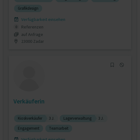
Grafikdesign
Verfügbarkeit einsehen
Referenzen
0
auf Anfrage
23000 Zadar
Verkäuferin
Kioskverkäufer
3 J.
Lagerverwaltung
3 J.
Engagement
Teamarbeit
Verfügbarkeit einsehen