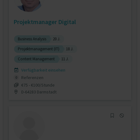
Projektmanager Digital
Business Analysis
20 J.
Projektmanagement (IT)
18 J.
Content Management
11 J.
Verfügbarkeit einsehen
Referenzen
0
€75 - €100/Stunde
D-64283 Darmstadt