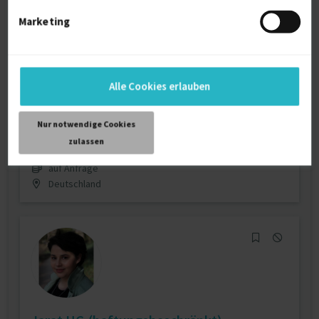
Marketing
Executive Interim Manager IT | BL + AL-
Leiter |...
zuletzt online vor wenigen Tagen
Alle Cookies erlauben
Interim Management
11 J.
Projektleitung / Teamleitung (IT)
9 J.
Nur notwendige Cookies
Verfügbarkeit einsehen
zulassen
Referenz
1
auf Anfrage
Deutschland