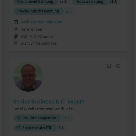
Recruitment Beratung
32 J.
Prozessberatung
31 J.
Psychologische Beratung
31 J.
Verfügbarkeit einsehen
Referenzen
0
€30 - €130/Stunde
D-24537 Neumünster
Senior Business & IT Expert
zuletzt online vor wenigen Minuten
Projektmanagement
11 J.
Serviceberater ITIL
7 J.