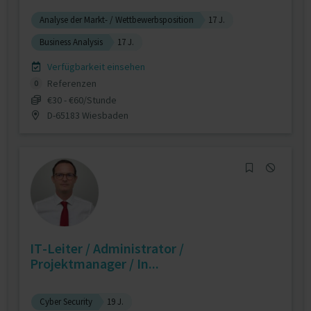
Analyse der Markt- / Wettbewerbsposition
17 J.
Business Analysis
17 J.
Verfügbarkeit einsehen
Referenzen
0
€30 - €60/Stunde
D-65183 Wiesbaden
IT-Leiter / Administrator /
Projektmanager / In...
Cyber Security
19 J.