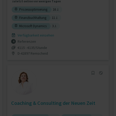
zuletzt online vor wenigen Tagen
Prozessoptimierung
16 J.
Finanzbuchhaltung
11 J.
Microsoft Dynamics
3 J.
Verfügbarkeit einsehen
Referenzen
4
€115 - €135/Stunde
D-42897 Remscheid
Coaching & Consulting der Neuen Zeit