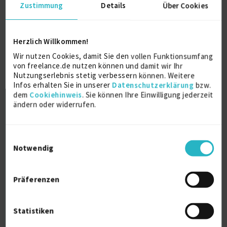
Zustimmung
Details
Über Cookies
Herzlich Willkommen!
zertifizierter Business-Coach, Trainer und
Berater
Wir nutzen Cookies, damit Sie den vollen Funktionsumfang
von freelance.de nutzen können und damit wir Ihr
Nutzungserlebnis stetig verbessern können. Weitere
Training - Coaching-Kompetenzen
27 J.
Infos erhalten Sie in unserer
Datenschutzerklärung
bzw.
dem
Cookiehinweis
. Sie können Ihre Einwilligung jederzeit
Führungstraining
23 J.
Personalführung
22 J.
ändern oder widerrufen.
Verfügbarkeit einsehen
Referenz
1
Einwilligungsauswahl
auf Anfrage
Notwendig
D-51371 Leverkusen
Präferenzen
Statistiken