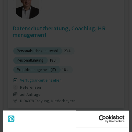
Datenschutzberatung, Coaching, HR
management
Personalsuche / -auswahl
23 J.
Personalführung
18 J.
Projektmanagement (IT)
18 J.
Verfügbarkeit einsehen
Referenzen
0
auf Anfrage
D-94078 Freyung, Niederbayern