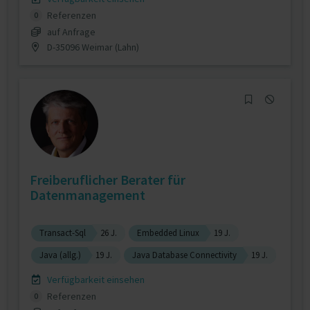
Referenzen
0
auf Anfrage
D-35096 Weimar (Lahn)
Freiberuflicher Berater für
Datenmanagement
Transact-Sql
26 J.
Embedded Linux
19 J.
Java (allg.)
19 J.
Java Database Connectivity
19 J.
Verfügbarkeit einsehen
Referenzen
0