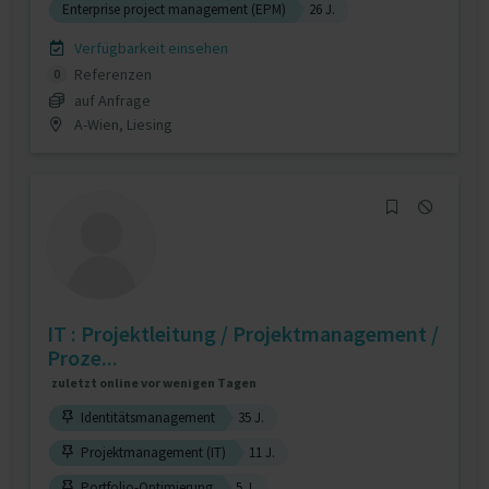
Enterprise project management (EPM)
26 J.
Verfügbarkeit einsehen
Referenzen
0
auf Anfrage
A-Wien, Liesing
IT : Projektleitung / Projektmanagement /
Proze...
zuletzt online vor wenigen Tagen
Identitätsmanagement
35 J.
Projektmanagement (IT)
11 J.
Portfolio-Optimierung
5 J.