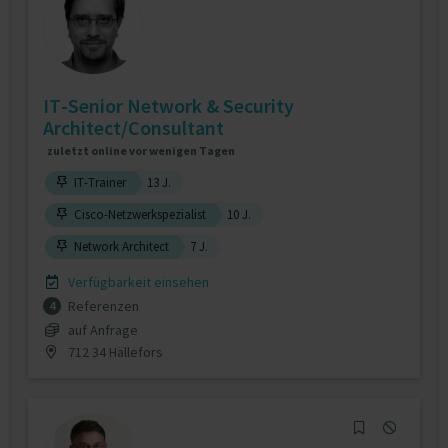
IT-Senior Network & Security
Architect/Consultant
zuletzt online vor wenigen Tagen
IT-Trainer
13 J.
Cisco-Netzwerkspezialist
10 J.
Network Architect
7 J.
Verfügbarkeit einsehen
Referenzen
4
auf Anfrage
712 34 Hällefors