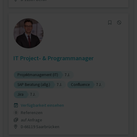
IT Project- & Programmanager
Projektmanagement (IT)
7 J.
SAP Beratung (allg.)
7 J.
Confluence
7 J.
Jira
7 J.
Verfügbarkeit einsehen
Referenzen
0
auf Anfrage
D-66119 Saarbrücken