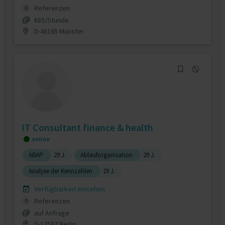
Referenzen
0
€85/Stunde
D-48165 Münster
IT Consultant finance & health
online
ABAP
29 J.
Ablauforganisation
29 J.
Analyse der Kennzahlen
29 J.
Verfügbarkeit einsehen
Referenzen
0
auf Anfrage
D-12587 Berlin