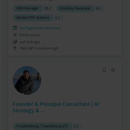
HRIS Manager
15 J.
Workday Developer
8 J.
Berater ERP-Systeme
1 J.
Verfügbarkeit einsehen
Referenzen
0
auf Anfrage
TN6 2HP Crowborough
Founder & Principal Consultant | AI
Strategy & ...
Projektleitung / Teamleitung (IT)
5 J.