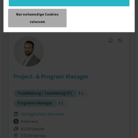
Referenzen
0
auf Anfrage
Nur notwendige Cookies
nicht angegeben
zulassen
Project- & Program Manager
Projektleitung / Teamleitung (IT)
3 J.
Programm-Manager
3 J.
Verfügbarkeit einsehen
Referenz
1
€110/Stunde
37138 Verona