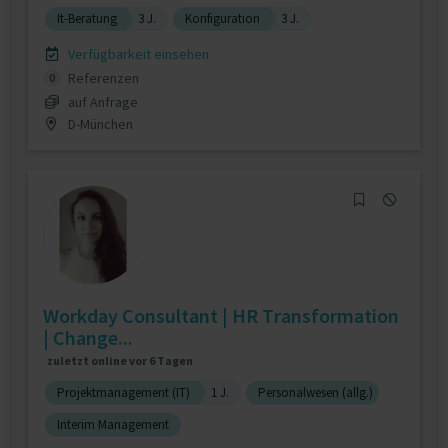
It-Beratung
3 J.
Konfiguration
3 J.
Verfügbarkeit einsehen
Referenzen
0
auf Anfrage
D-München
Workday Consultant | HR Transformation
| Change...
zuletzt online vor 6 Tagen
Projektmanagement (IT)
1 J.
Personalwesen (allg.)
Interim Management