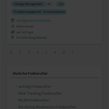
Change Management
4 J.
Jira
Projektmanagement - Kommunikation
Verfügbarkeit einsehen
Referenzen
0
auf Anfrage
D-22941 Bargteheide
1
2
3
4
5
6
21
Ähnliche Freiberufler
writing Freiberufler
Web Tracking Freiberufler
WLAN Freiberufler
Workshop Moderation Freiberufler