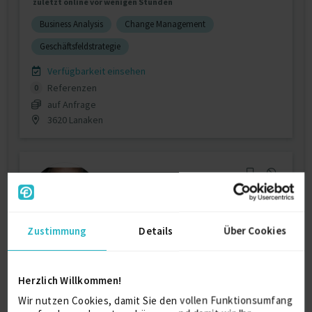
zuletzt online vor wenigen Stunden
Business Analysis
Change Management
Geschäftsfeldstrategie
Verfügbarkeit einsehen
Referenzen
0
auf Anfrage
3620 Lanaken
Zustimmung
Details
Über Cookies
Project Manager / Change Manager / -->
HRIS, ...
Herzlich Willkommen!
zuletzt online vor wenigen Tagen
Wir nutzen Cookies, damit Sie den vollen Funktionsumfang
Projektmanagement