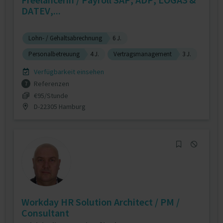
DATEV,...
Lohn- / Gehaltsabrechnung
6 J.
Personalbetreuung
4 J.
Vertragsmanagement
3 J.
Verfügbarkeit einsehen
Referenzen
7
€95/Stunde
D-22305 Hamburg
Workday HR Solution Architect / PM /
Consultant