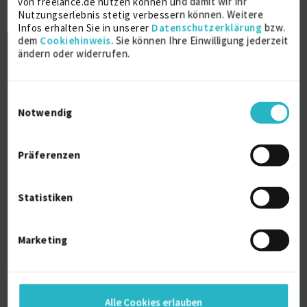
von freelance.de nutzen können und damit wir Ihr
Nutzungserlebnis stetig verbessern können. Weitere
Verfügbarkeit einsehen
Infos erhalten Sie in unserer
Datenschutzerklärung
bzw.
Referenzen
0
dem
Cookiehinweis
. Sie können Ihre Einwilligung jederzeit
€143/Stunde
ändern oder widerrufen.
D-41352 Korschenbroich
Einwilligungsauswahl
Notwendig
Präferenzen
Interim IT-/HRIT-Projektmanager mit
Statistiken
Fokus auf g...
zuletzt online vor wenigen Tagen
Marketing
HRIS Manager
8 J.
Projektmanagement (IT)
8 J.
Carve-Out
4 J.
Teamleiter IT
4 J.
Verfügbarkeit einsehen
Alle Cookies erlauben