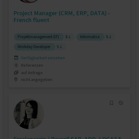
Project Manager (CRM, ERP, DATA) -
French fluent
Projektmanagement (IT)
8 J.
Informatica
5 J.
Workday Developer
5 J.
Verfügbarkeit einsehen
Referenzen
0
auf Anfrage
nicht angegeben
Freelancerin / Payroll SAP, ADP, LOGA3 &