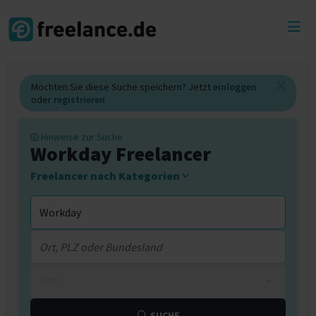
Toggl
menu
Möchten Sie diese Suche speichern? Jetzt
einloggen
oder
registrieren
Hinweise zur Suche
Workday Freelancer
Freelancer nach Kategorien
0 km
SUCHE