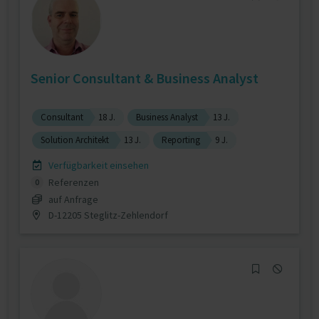
Senior Consultant & Business Analyst
Consultant
18 J.
Business Analyst
13 J.
Solution Architekt
13 J.
Reporting
9 J.
Verfügbarkeit einsehen
Referenzen
0
auf Anfrage
D-12205 Steglitz-Zehlendorf