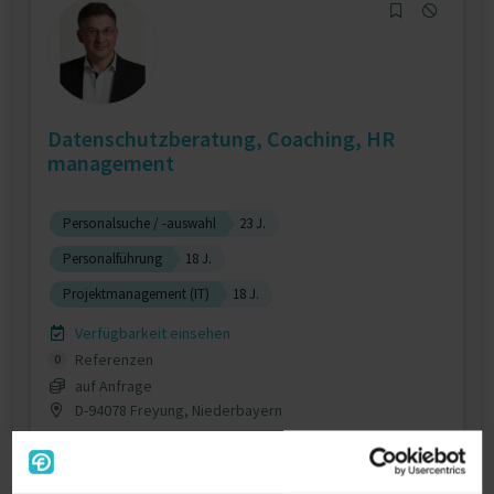
Datenschutzberatung, Coaching, HR
management
Personalsuche / -auswahl
23 J.
Personalführung
18 J.
Projektmanagement (IT)
18 J.
Verfügbarkeit einsehen
Referenzen
0
auf Anfrage
D-94078 Freyung, Niederbayern