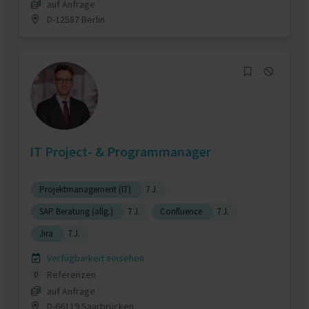
auf Anfrage
D-12587 Berlin
IT Project- & Programmanager
Projektmanagement (IT)
7 J.
SAP Beratung (allg.)
7 J.
Confluence
7 J.
Jira
7 J.
Verfügbarkeit einsehen
Referenzen
0
auf Anfrage
D-66119 Saarbrücken