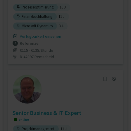
Prozessoptimierung
16 J.
Finanzbuchhaltung
11 J.
Microsoft Dynamics
3 J.
Verfügbarkeit einsehen
Referenzen
4
€115 - €135/Stunde
D-42897 Remscheid
Senior Business & IT Expert
online
Projektmanagement
11 J.