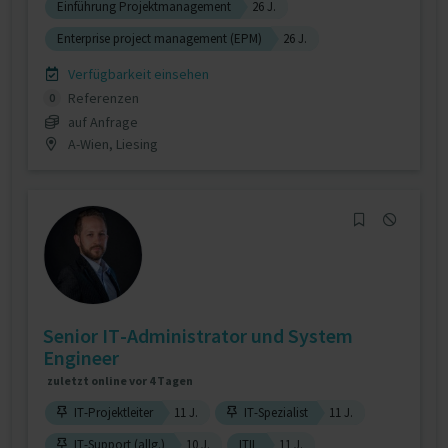
Einführung Projektmanagement
26 J.
Enterprise project management (EPM)
26 J.
Verfügbarkeit einsehen
Referenzen
0
auf Anfrage
A-Wien, Liesing
Senior IT-Administrator und System
Engineer
zuletzt online vor 4 Tagen
IT-Projektleiter
11 J.
IT-Spezialist
11 J.
IT-Support (allg.)
10 J.
ITIL
11 J.