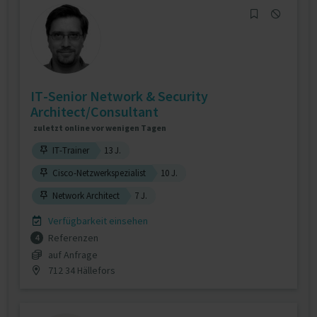
IT-Senior Network & Security
Architect/Consultant
zuletzt online vor wenigen Tagen
IT-Trainer
13 J.
Cisco-Netzwerkspezialist
10 J.
Network Architect
7 J.
Verfügbarkeit einsehen
Referenzen
4
auf Anfrage
712 34 Hällefors