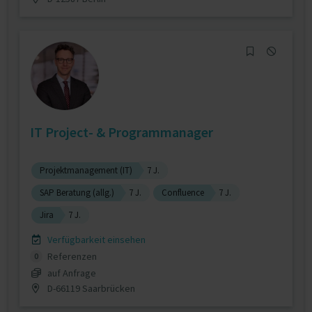
IT Project- & Programmanager
Projektmanagement (IT)
7 J.
SAP Beratung (allg.)
7 J.
Confluence
7 J.
Jira
7 J.
Verfügbarkeit einsehen
Referenzen
0
auf Anfrage
D-66119 Saarbrücken