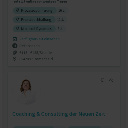
zuletzt online vor wenigen Tagen
Prozessoptimierung
16 J.
Finanzbuchhaltung
11 J.
Microsoft Dynamics
3 J.
Verfügbarkeit einsehen
Referenzen
4
€115 - €135/Stunde
D-42897 Remscheid
Coaching & Consulting der Neuen Zeit