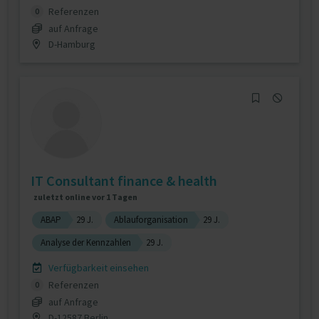
Referenzen
0
auf Anfrage
D-Hamburg
IT Consultant finance & health
zuletzt online vor 1 Tagen
ABAP
29 J.
Ablauforganisation
29 J.
Analyse der Kennzahlen
29 J.
Verfügbarkeit einsehen
Referenzen
0
auf Anfrage
D-12587 Berlin