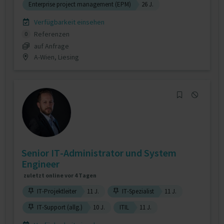
Enterprise project management (EPM)
26 J.
Verfügbarkeit einsehen
Referenzen
0
auf Anfrage
A-Wien, Liesing
Senior IT-Administrator und System
Engineer
zuletzt online vor 4 Tagen
IT-Projektleiter
11 J.
IT-Spezialist
11 J.
IT-Support (allg.)
10 J.
ITIL
11 J.