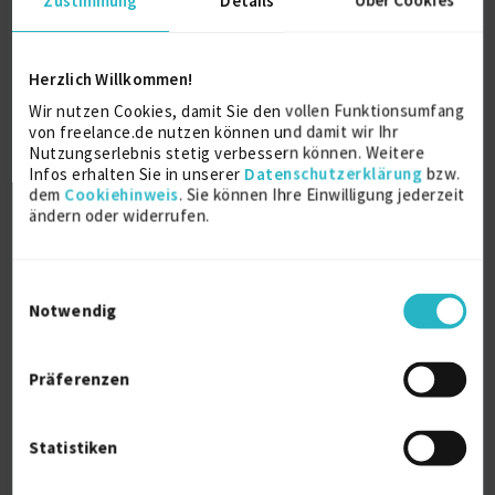
Herzlich Willkommen!
zertifizierter Business-Coach, Trainer und
Wir nutzen Cookies, damit Sie den vollen Funktionsumfang
Berater
von freelance.de nutzen können und damit wir Ihr
Nutzungserlebnis stetig verbessern können. Weitere
Infos erhalten Sie in unserer
Datenschutzerklärung
bzw.
Training - Coaching-Kompetenzen
27 J.
dem
Cookiehinweis
. Sie können Ihre Einwilligung jederzeit
ändern oder widerrufen.
Führungstraining
23 J.
Personalführung
22 J.
Verfügbarkeit einsehen
Referenz
1
Einwilligungsauswahl
auf Anfrage
Notwendig
D-51371 Leverkusen
Präferenzen
Statistiken