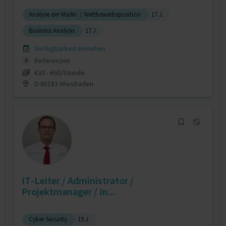
Analyse der Markt- / Wettbewerbsposition
17 J.
Business Analysis
17 J.
Verfügbarkeit einsehen
Referenzen
0
€30 - €60/Stunde
D-65183 Wiesbaden
IT-Leiter / Administrator /
Projektmanager / In...
Cyber Security
19 J.