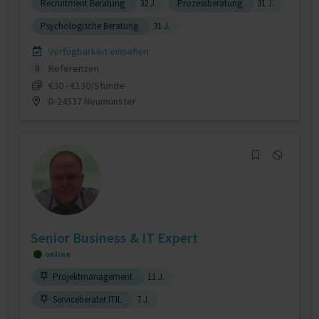
Recruitment Beratung
32 J.
Prozessberatung
31 J.
Psychologische Beratung
31 J.
Verfügbarkeit einsehen
Referenzen
0
€30 - €130/Stunde
D-24537 Neumünster
Senior Business & IT Expert
online
Projektmanagement
11 J.
Serviceberater ITIL
7 J.