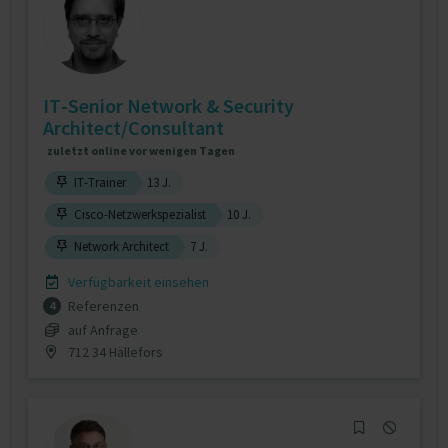
IT-Senior Network & Security
Architect/Consultant
zuletzt online vor wenigen Tagen
IT-Trainer
13 J.
Cisco-Netzwerkspezialist
10 J.
Network Architect
7 J.
Verfügbarkeit einsehen
Referenzen
4
auf Anfrage
712 34 Hällefors