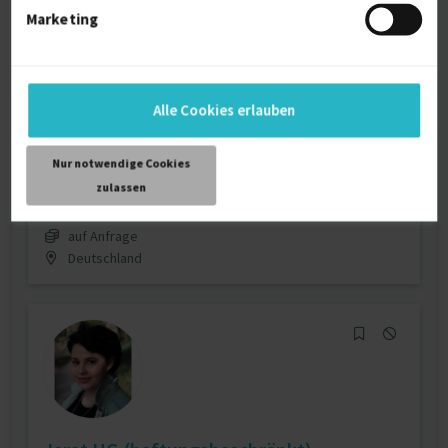
Marketing
Executive Interim Manager IT | BL + AL-
Leiter |...
zuletzt online vor wenigen Tagen
Alle Cookies erlauben
Interim Management
11 J.
Projektleitung / Teamleitung (IT)
9 J.
Nur notwendige Cookies
Verfügbarkeit einsehen
zulassen
Referenz
1
auf Anfrage
Deutschland