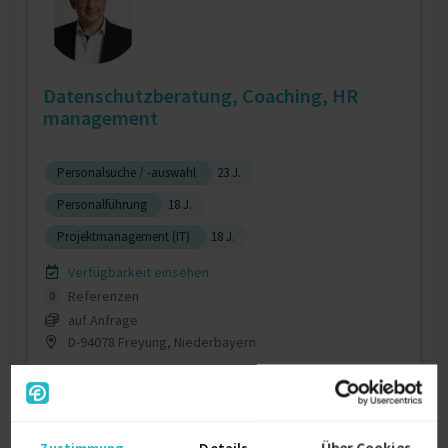
Datenschutzberatung, Coaching, HR
management
Personalsuche / -auswahl
23 J.
Personalführung
18 J.
Projektmanagement (IT)
18 J.
Verfügbarkeit einsehen
Referenzen
0
auf Anfrage
D-94078 Freyung, Niederbayern
Zustimmung
Details
Über Cookies