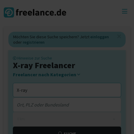
Toggl
menu
Möchten Sie diese Suche speichern? Jetzt
einloggen
oder
registrieren
Hinweise zur Suche
X-ray Freelancer
Freelancer nach Kategorien
0 km
SUCHE