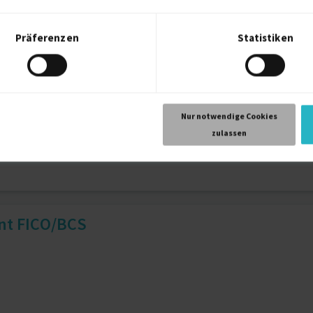
Präferenzen
Statistiken
temadministration (allg.)
Nur notwendige Cookies
zulassen
nt FICO/BCS