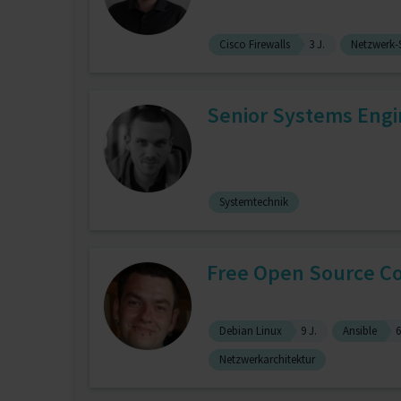
Cisco Firewalls
3 J.
Netzwerk-S
Senior Systems Engi
Systemtechnik
Free Open Source C
Debian Linux
9 J.
Ansible
6
Netzwerkarchitektur