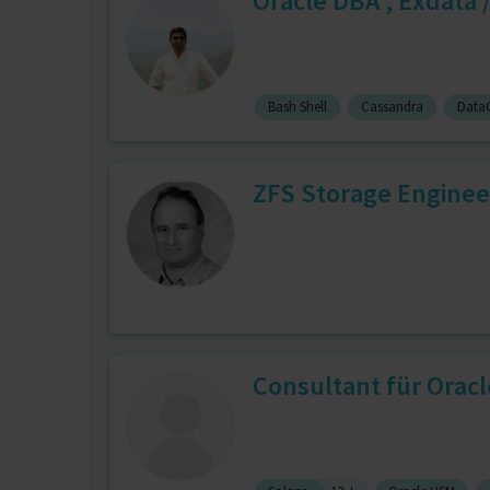
Oracle DBA , Exdata 
Bash Shell
Cassandra
Data
ZFS Storage Enginee
Consultant für Orac