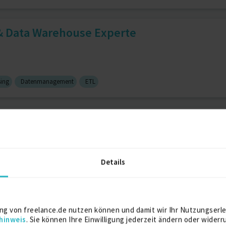
 & Data Warehouse Experte
ing
Datenmanagement
ETL
 Erfahrung
Details
Server Administration
1 J.
Erfahrung
Genauigkeit
emadministration, Netzwerkad...
ng von freelance.de nutzen können und damit wir Ihr Nutzungserle
hinweis
. Sie können Ihre Einwilligung jederzeit ändern oder widerr