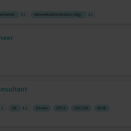
icherheit
3 J.
Netzwerkadministration (allg.)
3 J.
neer
onsultant
 J.
Git
6 J.
Docker
LPIC2
LXC/LXD
MCSE