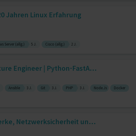
20 Jahren Linux Erfahrung
s Server (allg.)
5 J.
Cisco (allg.)
2 J.
ure Engineer | Python·FastA...
Ansible
3 J.
Git
3 J.
PHP
3 J.
Node.Js
Docker
erke, Netzwerksicherheit un...