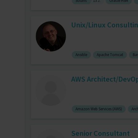
Solaris
13 J.
Oracle HSM
Unix/Linux Consulti
Ansible
Apache Tomcat
Bas
AWS Architect/DevO
Amazon Web Services (AWS)
Arch
Senior Consultant