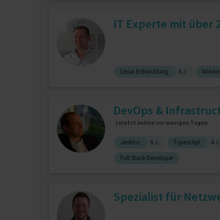
IT Experte mit über 
Linux Entwicklung
6 J.
Window
DevOps & Infrastruct
zuletzt online vor wenigen Tagen
Jenkins
6 J.
Typescript
4 J.
Full Stack Developer
Spezialist für Netzw