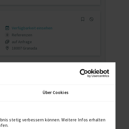
Verfügbarkeit einsehen
Referenzen
0
auf Anfrage
18007 Granada
Verfügbarkeit einsehen
Referenzen
0
Über Cookies
€80 - €120/Stunde
D-35043 Marburg
bnis stetig verbessern können. Weitere Infos erhalten
ufen.