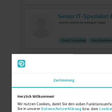
Senior IT-Spezialist
zuletzt online vor wenigen Tagen
Cloud Computing
Data Warehous
Unix Admin 30 Jahre
Zustimmung
Solaris
11 J.
UNIX
3 J.
Herzlich Willkommen!
IT-Consulting, Syst
Wir nutzen Cookies, damit Sie den vollen Funktionsumfa
Sie in unserer
Datenschutzerklärung
bzw. dem
Cookie