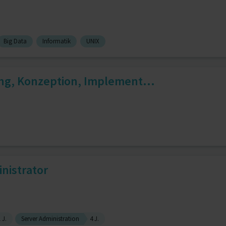
Big Data
Informatik
UNIX
tung, Konzeption, Implement...
nistrator
 J.
Server Administration
4 J.