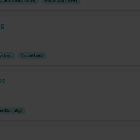
Oracle Solaris Cluster
Oracle Sparc Server
ng
h Shell
Debian Linux
ps
itektur (allg.)