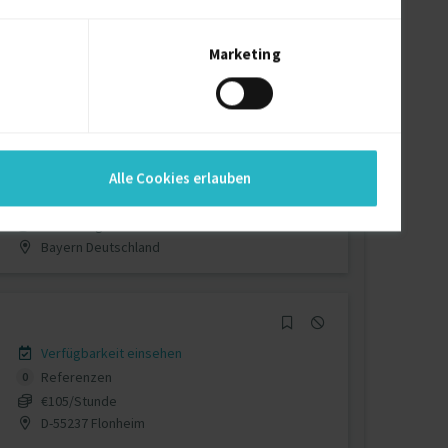
Verfügbarkeit einsehen
Referenzen
0
€100 - €120/Stunde
Marketing
D-83509 Prien am Chiemsee
Verfügbarkeit einsehen
Alle Cookies erlauben
Referenzen
0
auf Anfrage
Bayern Deutschland
Verfügbarkeit einsehen
Referenzen
0
€105/Stunde
D-55237 Flonheim