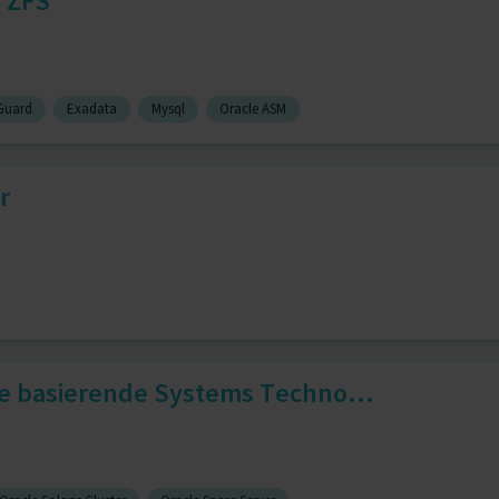
/ ZFS
Guard
Exadata
Mysql
Oracle ASM
r
le basierende Systems Techno...