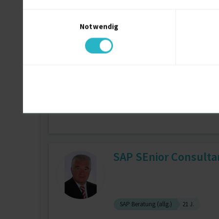
Einwilligungsauswahl
Notwendig
Netzwerkadministration (allg.)
Sys
IT-Service
SAP SEnior Consulta
SAP Beratung (allg.)
21 J.