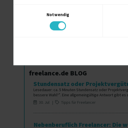
Zeitmanagement Freiberufler
Einwilligungsauswahl
ZUGFeRD Freiberufler
Notwendig
Zeiterfassung Freiberufler
Zeichnungserstellung Freiberufler
freelance.de BLOG
Stundensatz oder Projektvergütu
Lesedauer: ca. 5 Minuten Stundensatz oder Projektver
bessere Wahl?”. Eine allgemeingültige Antwort gibt es da
30. Jul |
Tipps für Freelancer
Nebenberuflich Freelancer: Die wi