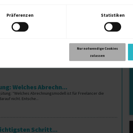
Zephyr Scale Freiberufler
Ze
Zeitreihenanalyse Freiberufler
Zu
BSI
Präferenzen
Statistiken
Zero-Trust Freiberufler
Ze
Zahlungsabwicklung Freiberufler
Ze
Nur notwendige Cookies
zulassen
ng: Welches Abrechn...
gütung: “Welches Abrechnungsmodell ist für Freelancer die
rauf nicht. Entsche...
chtigsten Schritt...