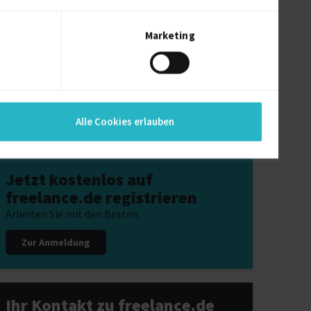
ichensetzung Freiberufler
sätzliche Prüfverfahrens-Kompetenz für § 8a
G Freiberufler
Marketing
itungsaustragen Freiberufler
iss Calypso Freiberufler
Alle Cookies erlauben
Jetzt kostenlos auf
freelance.de registrieren
Arbeiten Sie mit den Besten
Zur Anmeldung
Ihr Kontakt zu freelance.de