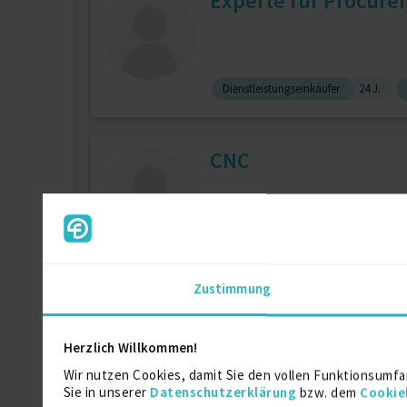
Experte für Procure
Dienstleistungseinkäufer
24 J.
CNC
Computerprogrammierung
22 J.
Zustimmung
Ähnliche Freiberufler
Herzlich Willkommen!
Wir nutzen Cookies, damit Sie den vollen Funktionsumfa
zeitung Freiberufler
Sie in unserer
Datenschutzerklärung
bzw. dem
Cookie