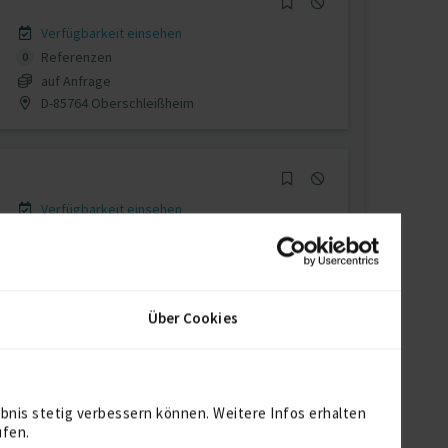
Verfügbarkeit einsehen
Referenzen
0
auf Anfrage
D-85764 Oberschleißheim
Verfügbarkeit einsehen
Referenzen
0
auf Anfrage
D-78589 Dürbheim (Kreis Tuttlingen)
Über Cookies
bnis stetig verbessern können. Weitere Infos erhalten
ken E3 Freiberufler
ufen.