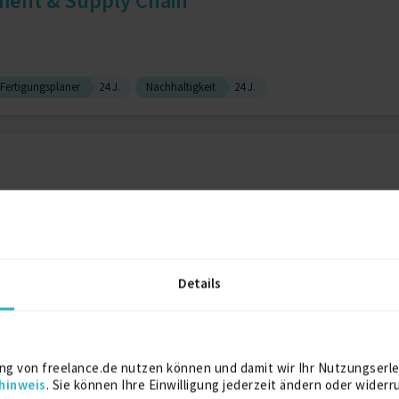
ment & Supply Chain
Fertigungsplaner
24 J.
Nachhaltigkeit
24 J.
CNC-Programmierer (Sonstige)
3 J.
Arbeiter
Details
ng von freelance.de nutzen können und damit wir Ihr Nutzungserle
Zeus Freiberufler
Zu
hinweis
. Sie können Ihre Einwilligung jederzeit ändern oder widerr