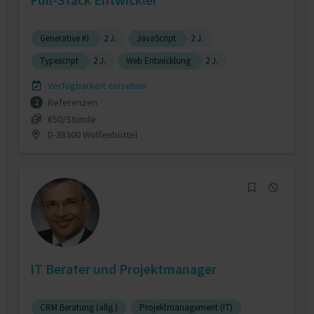
Generative KI
2 J.
JavaScript
2 J.
Typescript
2 J.
Web Entwicklung
2 J.
Verfügbarkeit einsehen
Referenzen
2
€50/Stunde
D-38300 Wolfenbüttel
IT Berater und Projektmanager
CRM Beratung (allg.)
Projektmanagement (IT)