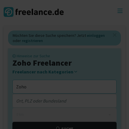
Toggl
menu
Möchten Sie diese Suche speichern? Jetzt
einloggen
oder
registrieren
Hinweise zur Suche
Zoho Freelancer
Freelancer nach Kategorien
0 km
SUCHE