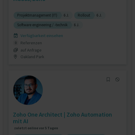
Projektmanagement (IT)
6 J.
Rollout
6 J.
Software engineering / -technik
6 J.
Verfügbarkeit einsehen
Referenzen
0
auf Anfrage
Oakland Park
Zoho One Architect | Zoho Automation
mit AI
zuletzt online vor 5 Tagen