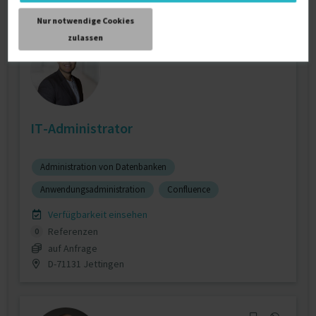
Nur notwendige Cookies
zulassen
IT-Administrator
Administration von Datenbanken
Anwendungsadministration
Confluence
Verfügbarkeit einsehen
Referenzen
0
auf Anfrage
D-71131 Jettingen