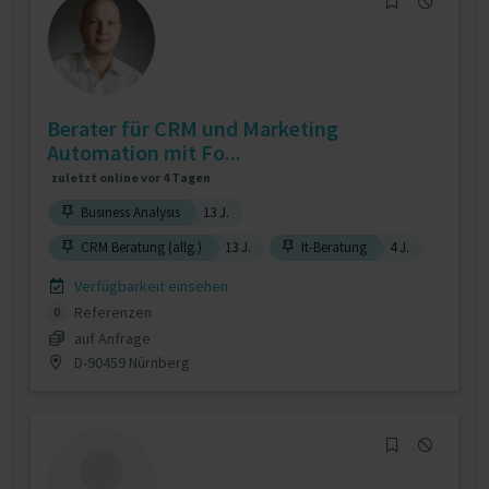
Berater für CRM und Marketing
Automation mit Fo...
zuletzt online vor 4 Tagen
Business Analysis
13 J.
CRM Beratung (allg.)
13 J.
It-Beratung
4 J.
Verfügbarkeit einsehen
Referenzen
0
auf Anfrage
D-90459 Nürnberg