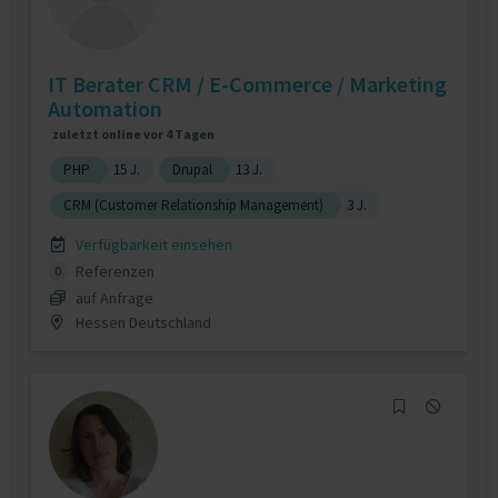
IT Berater CRM / E-Commerce / Marketing
Automation
zuletzt online vor 4 Tagen
PHP
15 J.
Drupal
13 J.
CRM (Customer Relationship Management)
3 J.
Verfügbarkeit einsehen
Referenzen
0
auf Anfrage
Hessen Deutschland