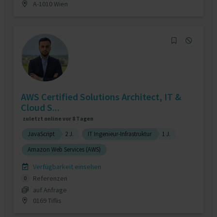
A-1010 Wien
AWS Certified Solutions Architect, IT &
Cloud S...
zuletzt online vor 8 Tagen
JavaScript
2 J.
IT Ingenieur-Infrastruktur
1 J.
Amazon Web Services (AWS)
Verfügbarkeit einsehen
Referenzen
0
auf Anfrage
0169 Tiflis