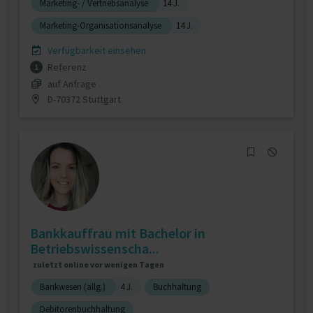
Marketing- / Vertriebsanalyse
14 J.
Marketing-Organisationsanalyse
14 J.
Verfügbarkeit einsehen
Referenz
1
auf Anfrage
D-70372 Stuttgart
Bankkauffrau mit Bachelor in
Betriebswissenscha...
zuletzt online vor wenigen Tagen
Bankwesen (allg.)
4 J.
Buchhaltung
Debitorenbuchhaltung