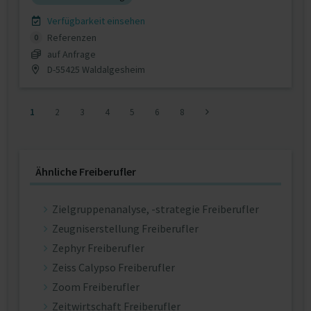
Verfügbarkeit einsehen
Referenzen
0
auf Anfrage
D-55425 Waldalgesheim
1
2
3
4
5
6
8
Ähnliche Freiberufler
Zielgruppenanalyse, -strategie Freiberufler
Zeugniserstellung Freiberufler
Zephyr Freiberufler
Zeiss Calypso Freiberufler
Zoom Freiberufler
Zeitwirtschaft Freiberufler