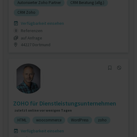
Autorisierter Zoho Partner
CRM Beratung (allg.)
CRM Zoho
Verfügbarkeit einsehen
Referenzen
0
auf Anfrage
44227 Dortmund
ZOHO für Dienstleistungsunternehmen
zuletzt online vor wenigen Tagen
HTML
woocommerce
WordPress
zoho
Verfügbarkeit einsehen