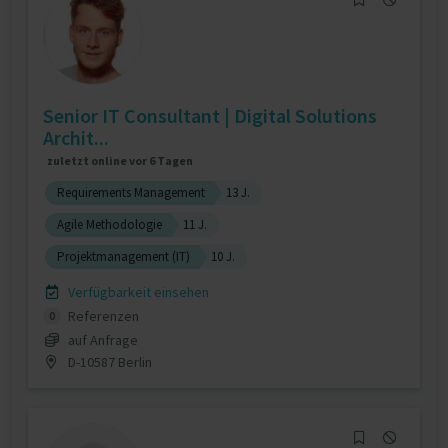
Senior IT Consultant | Digital Solutions
Archit...
zuletzt online vor 6 Tagen
Requirements Management
13 J.
Agile Methodologie
11 J.
Projektmanagement (IT)
10 J.
Verfügbarkeit einsehen
Referenzen
0
auf Anfrage
D-10587 Berlin