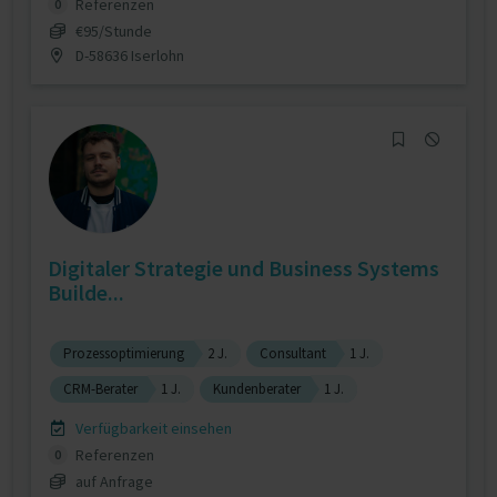
Referenzen
0
€95/Stunde
D-58636 Iserlohn
Digitaler Strategie und Business Systems
Builde...
Prozessoptimierung
2 J.
Consultant
1 J.
CRM-Berater
1 J.
Kundenberater
1 J.
Verfügbarkeit einsehen
Referenzen
0
auf Anfrage