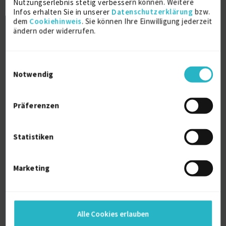
Nutzungserlebnis stetig verbessern können. Weitere
Referenzen
0
Infos erhalten Sie in unserer
Datenschutzerklärung
bzw.
auf Anfrage
dem
Cookiehinweis
. Sie können Ihre Einwilligung jederzeit
D-80798 München
ändern oder widerrufen.
Einwilligungsauswahl
Notwendig
Präferenzen
Sounddesigner / IT System Administrator
Statistiken
IT Service Management (ITSM)
6 J.
Marketing
1st Level Support / UHD
Verfügbarkeit einsehen
Referenzen
0
auf Anfrage
Alle Cookies erlauben
D-10249 Berlin