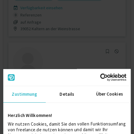
Verfügbarkeit einsehen
Referenzen
0
auf Anfrage
39052 Kaltern an der Weinstrasse
Sales and Business Development
Professional
Zustimmung
Details
Über Cookies
Account Management
12 J.
Business Administrator
Herzlich Willkommen!
Content Marketing
Wir nutzen Cookies, damit Sie den vollen Funktionsumfang
Verfügbarkeit einsehen
von freelance.de nutzen können und damit wir Ihr