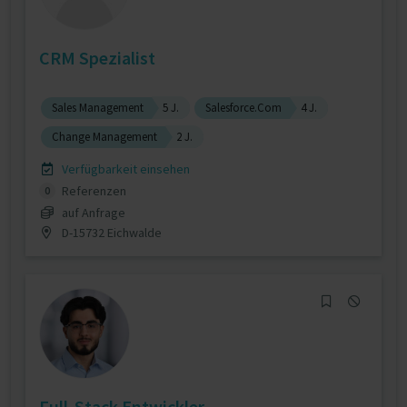
CRM Spezialist
Sales Management
5 J.
Salesforce.Com
4 J.
Change Management
2 J.
Verfügbarkeit einsehen
Referenzen
0
auf Anfrage
D-15732 Eichwalde
Full-Stack Entwickler