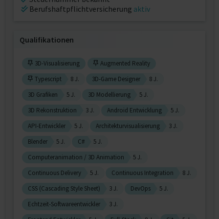
Berufshaftpflichtversicherung
aktiv
Qualifikationen
3D-Visualisierung
Augmented Reality
Typescript
8 J.
3D-Game Designer
8 J.
3D Grafiken
5 J.
3D Modellierung
5 J.
3D Rekonstruktion
3 J.
Android Entwicklung
5 J.
API-Entwickler
5 J.
Architekturvisualisierung
3 J.
Blender
5 J.
C#
5 J.
Computeranimation / 3D Animation
5 J.
Continuous Delivery
5 J.
Continuous Integration
8 J.
CSS (Cascading Style Sheet)
3 J.
DevOps
5 J.
Echtzeit-Softwareentwickler
3 J.