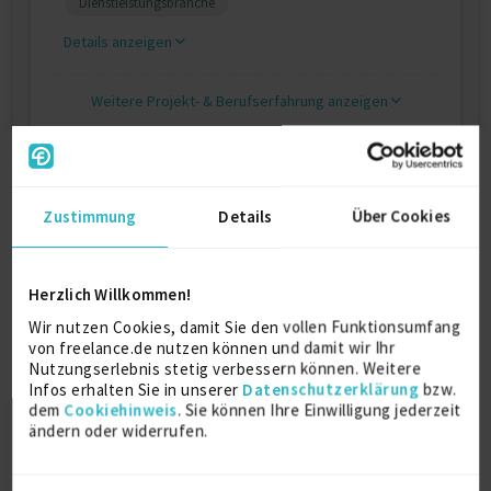
Dienstleistungsbranche
Details anzeigen
Weitere Projekt‐ & Berufserfahrung anzeigen
Ausbildung
Zustimmung
Details
Über Cookies
Informatik
B.Sc. Informatik
Herzlich Willkommen!
2017
Osnabrück
Wir nutzen Cookies, damit Sie den vollen Funktionsumfang
von freelance.de nutzen können und damit wir Ihr
Nutzungserlebnis stetig verbessern können. Weitere
Infos erhalten Sie in unserer
Datenschutzerklärung
bzw.
dem
Cookiehinweis
. Sie können Ihre Einwilligung jederzeit
Über mich
ändern oder widerrufen.
Seit ich 2017 mein Informatikstudium mit meiner
Bachelorthesis über "Ein mobiler Ansatz für