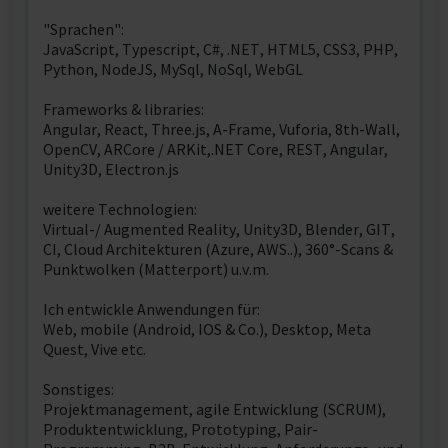
"Sprachen":
JavaScript, Typescript, C#, .NET, HTML5, CSS3, PHP,
Python, NodeJS, MySql, NoSql, WebGL
Frameworks & libraries:
Angular, React, Three.js, A-Frame, Vuforia, 8th-Wall,
OpenCV, ARCore / ARKit,.NET Core, REST, Angular,
Unity3D, Electron.js
weitere Technologien:
Virtual-/ Augmented Reality, Unity3D, Blender, GIT,
CI, Cloud Architekturen (Azure, AWS..), 360°-Scans &
Punktwolken (Matterport) u.v.m.
Ich entwickle Anwendungen für:
Web, mobile (Android, IOS & Co.), Desktop, Meta
Quest, Vive etc.
Sonstiges:
Projektmanagement, agile Entwicklung (SCRUM),
Produktentwicklung, Prototyping, Pair-