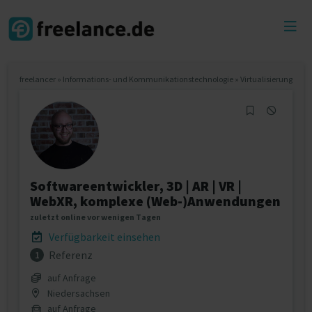
Toggl
menu
freelancer
»
Informations- und Kommunikationstechnologie
»
Virtualisierung
Softwareentwickler, 3D | AR | VR |
WebXR, komplexe (Web-)Anwendungen
zuletzt online vor wenigen Tagen
Verfügbarkeit einsehen
Referenz
1
auf Anfrage
Niedersachsen
auf Anfrage