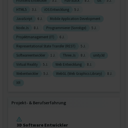
Frontend Entwickler
5 J.
Full-Stack
8 J.
Git
5 J.
HTML5
3 J.
iOS Entwicklung
5 J.
JavaScript
6 J.
Mobile Application Development
Node.Js
8 J.
Programmierer (Sonstige)
5 J.
Projektmanagement (IT)
6 J.
Representational State Transfer (REST)
5 J.
Softwareentwickler
1 J.
Three.Js
8 J.
unity3d
Virtual Reality
5 J.
Web Entwicklung
8 J.
Webentwickler
5 J.
WebGL (Web Graphics Library)
8 J.
XR
Projekt‐ & Berufserfahrung
3D Software Entwickler