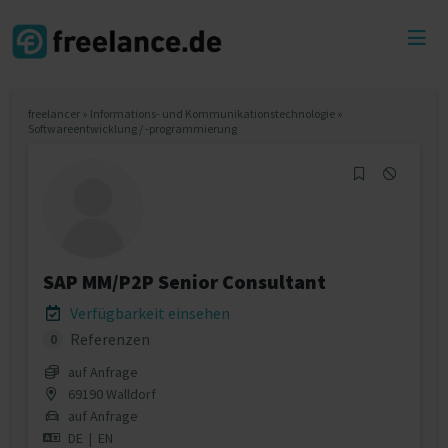
Toggl
menu
freelancer
»
Informations- und Kommunikationstechnologie
»
Softwareentwicklung / -programmierung
SAP MM/P2P Senior Consultant
Verfügbarkeit einsehen
Referenzen
0
auf Anfrage
69190 Walldorf
auf Anfrage
DE
|
EN