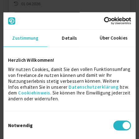
01.04.2026
Jetzt registrieren & Kontakt aufnehmen
Zustimmung
Details
Über Cookies
Dieses Profil ist nur für registrierte Benutzer
von Freelance.de sichtbar.
Herzlich Willkommen!
Jetzt registrieren
Wir nutzen Cookies, damit Sie den vollen Funktionsumfang
von freelance.de nutzen können und damit wir Ihr
Nutzungserlebnis stetig verbessern können. Weitere
Infos erhalten Sie in unserer
Datenschutzerklärung
bzw.
dem
Cookiehinweis
. Sie können Ihre Einwilligung jederzeit
ändern oder widerrufen.
Einwilligungsauswahl
Notwendig
Freelancer
Projekte finden